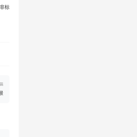
非标
篇
景