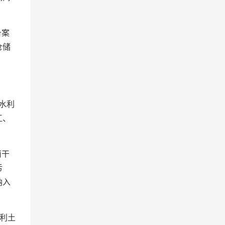
备案
仓储
水利
江、
南干
污
纳入
利土