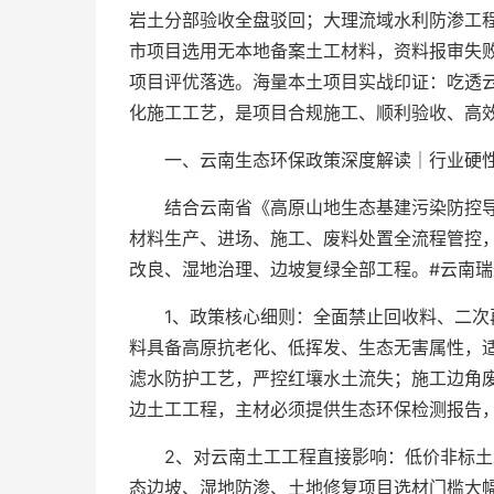
岩土分部验收全盘驳回；大理流域水利防渗工程
市项目选用无本地备案土工材料，资料报审失
项目评优落选。海量本土项目实战印证：吃透
化施工工艺，是项目合规施工、顺利验收、高
一、云南生态环保政策深度解读｜行业硬
结合云南省《高原山地生态基建污染防控
材料生产、进场、施工、废料处置全流程管控
改良、湿地治理、边坡复绿全部工程。#云南瑞
1、政策核心细则：全面禁止回收料、二
料具备高原抗老化、低挥发、生态无害属性，
滤水防护工艺，严控红壤水土流失；施工边角
边土工工程，主材必须提供生态环保检测报告
2、对云南土工工程直接影响：低价非标
态边坡、湿地防渗、土地修复项目选材门槛大