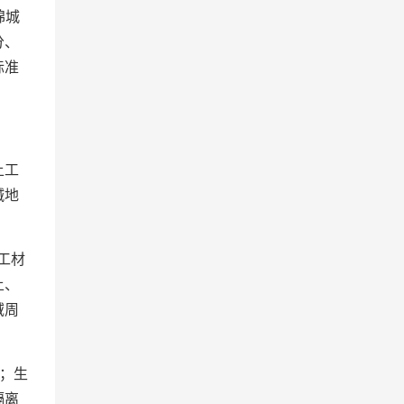
绵城
分、
标准
土工
碱地
工材
土、
域周
；生
隔离