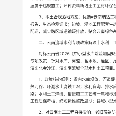
层属于违规施工；环评资料新增土工主材环保
3、本土合规落地方案：优选#云南瑞达工
报告、生态检测证书；边坡、湿地工程配套生
配送，减少跨区域运输碳排放，贴合云南绿色
二、云南流域水利专项政策解读｜水利土工
对标云南省2026《中小型水库除险加固
专项政策，针对水库、河道、蓄水池、灌区、
滇东北金沙江、滇东南流域全部水利土工项目。
1、政策核心细则：省内水库坝体、河道堤
热河谷、环湖水土腐蚀工况；水利盲沟、排水
染；水利土工焊缝、搭接施工工艺统一属地标
工程质保考核，缩短运维整改周期；县域小型
2、对云南土工工程直接影响：老旧薄款