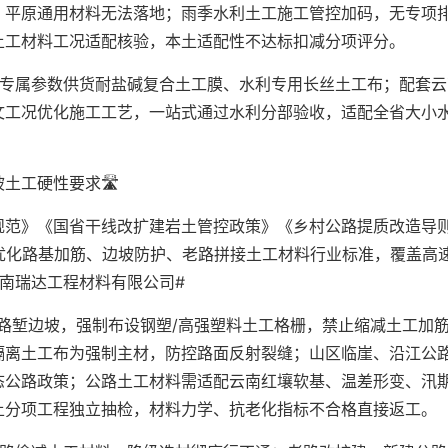
，平原通用材料无法落地；雨季水利土工施工管控加码，无专项
土工材料工况适配核验，本土适配性不达标扣减分项评分。
纸专属参数供货耐盐碱复合土工膜、水利专用长丝土工布；配套云
文工况优化施工工艺，一站式通过水利分部验收，适配全省大小
工硬性要求🛣️
规范》《国省干线改扩建岩土管控政策》《乡村公路提质改造导
优化路基加筋、边坡防护、老路拼接土工材料行业标准，覆盖高
南瑞达工程材料有限公司#
路堑边坡，强制布设钢塑/高强塑料土工格栅，禁止缩减土工加
隔离土工布为强制主材，防控路面反射裂缝；山区临崖、沿江公
态公路政策；公路土工材料需适配云南红壤软基、温差形变、汛
土分项工程独立抽检，材料力学、抗老化指标不合格直接返工。