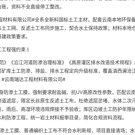
台账，资料不全直接停工整改。
程材料有限公司#全系全新料国标土工主材，配套云南本地环保
态土工网、反滤土工布同步施工，契合水土保持政策；材料本地
基建政策要求。
工程强约束💧
规范》《沿江河道防渗治理标准》《高原灌区排水改造技术规程》
尾矿库土工防渗、排盐、排水工程定向升级标准，覆盖滇西澜沧
#云南瑞达工程材料有限公司#
身防渗土工膜，强制要求耐盐碱、抗UV高原改性参数，匹配云
廊道滤层，限定长丝原生反滤土工布，杜绝滤层淤堵、水体二次
准，雨后、高湿环境违规焊接不予验收；库区边坡土工防护年限
水利防渗工程，统一岩土材料报审目录，简化合规资料流程。
防渗土工膜、普通编织土工布不符合水利新规，项目直接清场；水