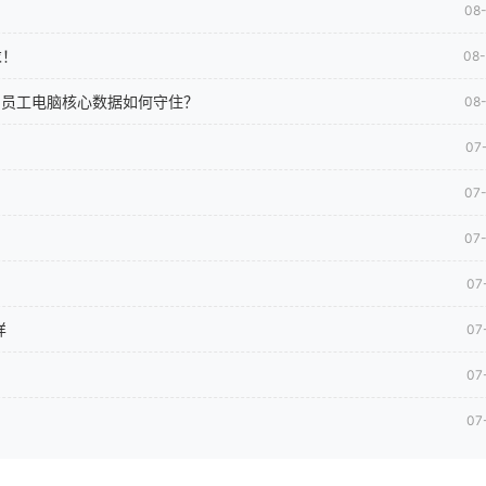
08
求！
08
司员工电脑核心数据如何守住？
08
07
07
07
07
样
07
07
07