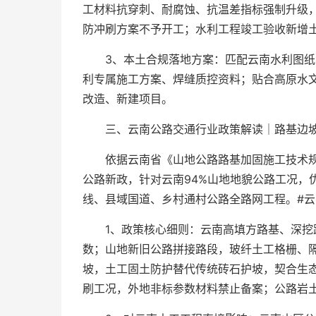
工材料抗穿刺、耐腐蚀、抗温差指标强制升级
防冲刷方案不予开工；水利工程竣工验收新增
3、本土合规落地方案：匹配云南水利图
利专属施工方案、焊缝质控资料；贴合高原水
改造、新建项目。
三、云南公路交通行业政策解读｜路基边坡土
依据云南省《山地公路路基加固施工技术
公路新政，针对云南94%山地地貌公路工况，
线、县域国道、乡村通村公路全路网工程。#云
1、政策核心细则：云南高填方路基、深挖
数；山地新旧公路拼接路段，玻纤土工格栅、
坡，土工固土防护替代传统砖石护坡，契合生
刷工况，外地非标参数材料禁止备案；公路岩