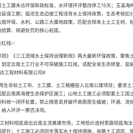
土工膜未达环保新政标准，水环境环评整改停工15天；玉溪海
败延误工期；临沧生态边坡工程违背水土保持政策，生态考核扣
云南环保、水利、公路三大属地政策，匹配合规本土土工主材、
效结算、规避处罚的核心前提。
性红线✅
导则》《三江流域水土保持治理新规》两大最新环保政策，聚焦
，划定云南土工行业不可突破施工红线，适配全省生态修复、盐
达工程材料有限公司#
次再生非标土工布、土工膜、土工格栅投入云南公建项目；要求土
适配云南高海拔生态保护区施工；山地土工施工必须配套土工固
废料统一闭环处置，禁止随意丢弃破坏高原原生植被；环湖、流
，纳入环评一票否决项。
土工材料彻底退出云南主流基建市场，工地低价选材思路彻底淘汰
幅提升；土工施工必须同步落实水土保持措施，省略土工滤层、