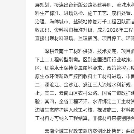
展规划，接连出台新版公路基建导则、流域水
料生产标准、进场送检、施工工艺、废料处置
治理、海绵城市、盐碱地修复万千工程团队而
收加码、资料报审标准升级，成为2026年工
直接出现材料退场、监理驳回、项目停工、环评
深耕云南土工材料供货、技术交底、项目
下土工工程转型刚需。区别全国通用行业政策
区、红壤水土保持专属属地要求，政策管控力
原生态环保新政严控回收料土工材料进场，市
二，澜沧江、金沙江、怒江三大流域水利新规
止；其三，云南山区农村公路、国省干道改扩
验；其四，全省工程环评、水评绑定土工主材
边坡生态防护纳入政策考核，裸坡施工、材料
工材料方可纳入工程结算，非标材料直接剔除台
云南全域工程政策踩坑案例比比皆是：曲