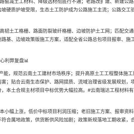
公路偷减土工材料、降级选材彻底行不通；老路改扩建、新建公路
边坡硬质护坡受限，生态土工防护成为公路施工主流；公路交工
。
用高韧土工格栅、路面防裂玻纤格栅、边坡防护土工网；匹配交通
地路基、边坡政策版施工方案，适配全省公路总包项目报审、施
心利弊复盘📊
标产能，规范云南土工建材市场秩序；提升高原土工工程整体施工
病害；贴合云南生态保护、路网提质、流域治理省级发展规划，
分，本土合规主材项目中标优势大幅拉高。#云南瑞达工程材料有
成本小幅上涨，低价中标项目利润压缩；老旧施工方案、报审资料
不符合属地政策，供货断供风险加剧；政策新规落地工期收紧，