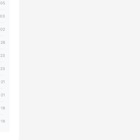
-05
-03
-02
-28
-23
-23
-21
-21
-18
-16