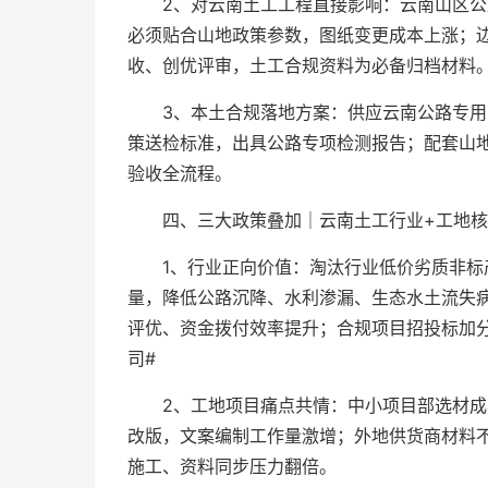
2、对云南土工工程直接影响：云南山区
必须贴合山地政策参数，图纸变更成本上涨；
收、创优评审，土工合规资料为必备归档材料
3、本土合规落地方案：供应云南公路专
策送检标准，出具公路专项检测报告；配套山
验收全流程。
四、三大政策叠加｜云南土工行业+工地核
1、行业正向价值：淘汰行业低价劣质非
量，降低公路沉降、水利渗漏、生态水土流失
评优、资金拨付效率提升；合规项目招投标加
司#
2、工地项目痛点共情：中小项目部选材
改版，文案编制工作量激增；外地供货商材料
施工、资料同步压力翻倍。