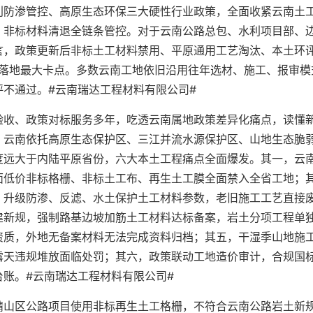
利防渗管控、高原生态环保三大硬性行业政策，全面收紧云南土
、非标材料清退全链条管控。对于云南公路总包、水利项目部、
言，政策更新后非标土工材料禁用、平原通用工艺淘汰、本土环
程落地最大卡点。多数云南工地依旧沿用往年选材、施工、报审模
不通过。#云南瑞达工程材料有限公司#
验收、政策对标服务多年，吃透云南属地政策差异化痛点，读懂
，云南依托高原生态保护区、三江并流水源保护区、山地生态脆
度远大于内陆平原省份，六大本土工程痛点全面爆发。其一，云
面低价非标格栅、非标土工布、再生土工膜全面禁入全省工地；
，升级防渗、反滤、水土保护土工材料参数，老旧施工工艺直接
建新规，强制路基边坡加筋土工材料达标备案，岩土分项工程单
资质，外地无备案材料无法完成资料归档；其五，干湿季山地施
露天违规堆放面临处罚；其六，政策联动工地造价审计，合规国
账。#云南瑞达工程材料有限公司#
靖山区公路项目使用非标再生土工格栅，不符合云南公路岩土新