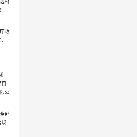
选材
验
厅政
工、
质
项目
限公
全部
合规