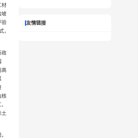
工材
边坡
评验
友情链接
式，
新政
弱
南高
其
废
独核
工、
标土
规，