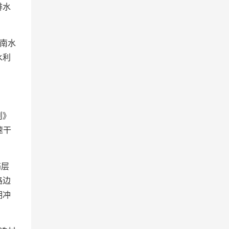
排水
南水
水利
则》
速干
筋层
路边
期冲