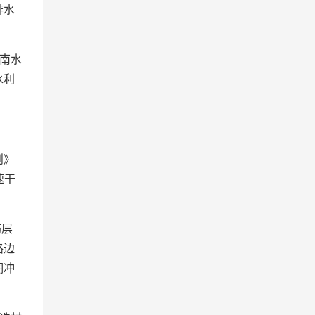
排水
南水
水利
则》
速干
筋层
路边
期冲