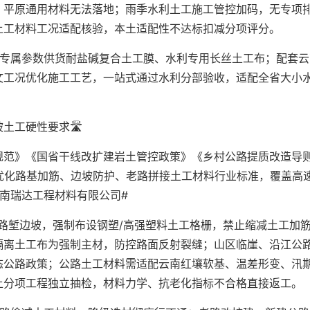
，平原通用材料无法落地；雨季水利土工施工管控加码，无专项
土工材料工况适配核验，本土适配性不达标扣减分项评分。
纸专属参数供货耐盐碱复合土工膜、水利专用长丝土工布；配套云
文工况优化施工工艺，一站式通过水利分部验收，适配全省大小
工硬性要求🛣️
规范》《国省干线改扩建岩土管控政策》《乡村公路提质改造导
优化路基加筋、边坡防护、老路拼接土工材料行业标准，覆盖高
南瑞达工程材料有限公司#
路堑边坡，强制布设钢塑/高强塑料土工格栅，禁止缩减土工加
隔离土工布为强制主材，防控路面反射裂缝；山区临崖、沿江公
态公路政策；公路土工材料需适配云南红壤软基、温差形变、汛
土分项工程独立抽检，材料力学、抗老化指标不合格直接返工。