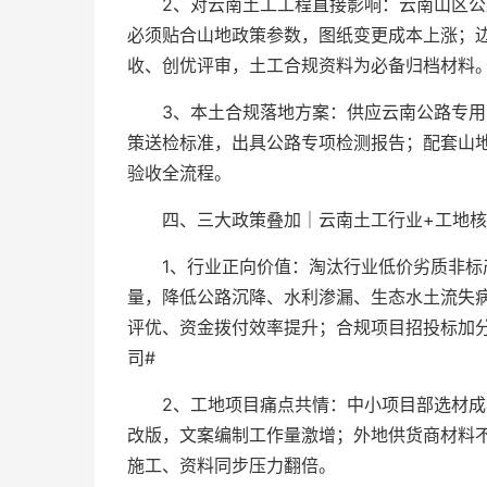
2、对云南土工工程直接影响：云南山区
必须贴合山地政策参数，图纸变更成本上涨；
收、创优评审，土工合规资料为必备归档材料
3、本土合规落地方案：供应云南公路专
策送检标准，出具公路专项检测报告；配套山
验收全流程。
四、三大政策叠加｜云南土工行业+工地核
1、行业正向价值：淘汰行业低价劣质非
量，降低公路沉降、水利渗漏、生态水土流失
评优、资金拨付效率提升；合规项目招投标加
司#
2、工地项目痛点共情：中小项目部选材
改版，文案编制工作量激增；外地供货商材料
施工、资料同步压力翻倍。