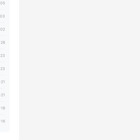
-05
-03
-02
-28
-23
-23
-21
-21
-18
-16