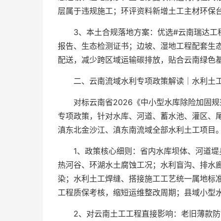
层属于违规施工；环评资料新增土工主材环保
3、本土合规落地方案：优选#云南瑞达工
报告、生态检测证书；边坡、湿地工程配套生
配送，减少跨区域运输碳排放，贴合云南绿色
二、云南流域水利专项政策解读｜水利土工
对标云南省2026《中小型水库除险加固
专项政策，针对水库、河道、蓄水池、灌区、
滇东北金沙江、滇东南流域全部水利土工项目。
1、政策核心细则：省内水库坝体、河道堤
热河谷、环湖水土腐蚀工况；水利盲沟、排水
染；水利土工焊缝、搭接施工工艺统一属地标
工程质保考核，缩短运维整改周期；县域小型
2、对云南土工工程直接影响：老旧薄款