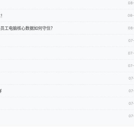
08
求！
08
司员工电脑核心数据如何守住？
08
07
07
07
07
样
07
07
07