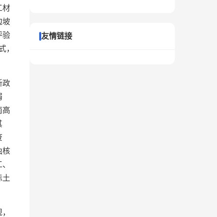
工材
边坡
评验
友情链接
式，
新政
弱
南高
其
废
独核
工、
标土
规，