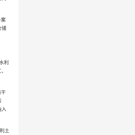
备案
仓储
水利
江、
南干
污
纳入
利土