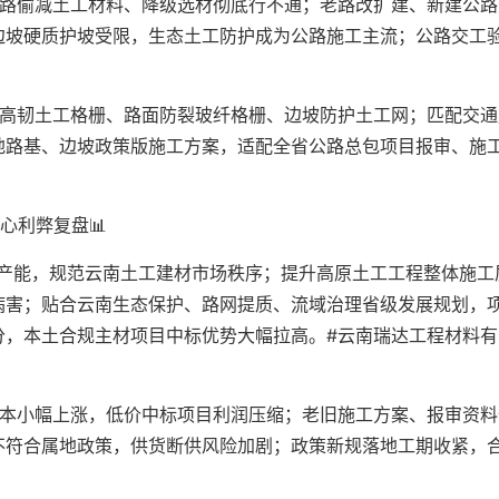
公路偷减土工材料、降级选材彻底行不通；老路改扩建、新建公路
边坡硬质护坡受限，生态土工防护成为公路施工主流；公路交工
。
用高韧土工格栅、路面防裂玻纤格栅、边坡防护土工网；匹配交通
地路基、边坡政策版施工方案，适配全省公路总包项目报审、施
心利弊复盘📊
标产能，规范云南土工建材市场秩序；提升高原土工工程整体施工
病害；贴合云南生态保护、路网提质、流域治理省级发展规划，
分，本土合规主材项目中标优势大幅拉高。#云南瑞达工程材料有
成本小幅上涨，低价中标项目利润压缩；老旧施工方案、报审资料
不符合属地政策，供货断供风险加剧；政策新规落地工期收紧，