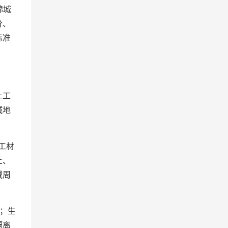
绵城
分、
标准
土工
碱地
工材
土、
域周
；生
隔离