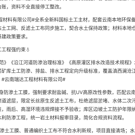
台账，资料不全直接停工整改。
程材料有限公司#全系全新料国标土工主材，配套云南本地环保
态土工网、反滤土工布同步施工，契合水土保持政策；材料本地
基建政策要求。
工程强约束💧
规范》《沿江河道防渗治理标准》《高原灌区排水改造技术规程》
尾矿库土工防渗、排盐、排水工程定向升级标准，覆盖滇西澜沧
#云南瑞达工程材料有限公司#
身防渗土工膜，强制要求耐盐碱、抗UV高原改性参数，匹配云
廊道滤层，限定长丝原生反滤土工布，杜绝滤层淤堵、水体二次
准，雨后、高湿环境违规焊接不予验收；库区边坡土工防护年限
水利防渗工程，统一岩土材料报审目录，简化合规资料流程。
防渗土工膜、普通编织土工布不符合水利新规，项目直接清场；水