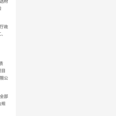
选材
验
厅政
工、
质
项目
限公
全部
合规