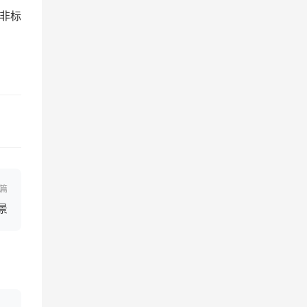
非标
篇
景