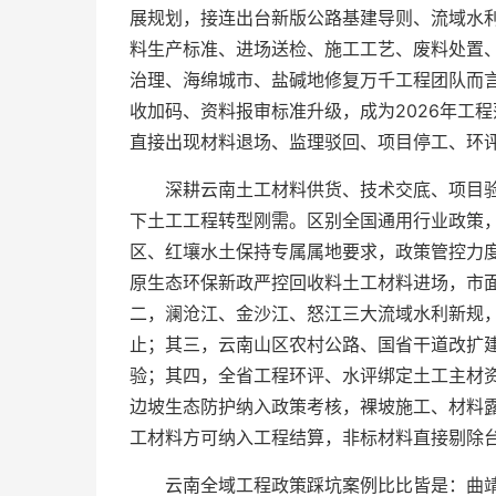
展规划，接连出台新版公路基建导则、流域水
料生产标准、进场送检、施工工艺、废料处置
治理、海绵城市、盐碱地修复万千工程团队而
收加码、资料报审标准升级，成为2026年工
直接出现材料退场、监理驳回、项目停工、环评
深耕云南土工材料供货、技术交底、项目
下土工工程转型刚需。区别全国通用行业政策
区、红壤水土保持专属属地要求，政策管控力
原生态环保新政严控回收料土工材料进场，市
二，澜沧江、金沙江、怒江三大流域水利新规
止；其三，云南山区农村公路、国省干道改扩
验；其四，全省工程环评、水评绑定土工主材
边坡生态防护纳入政策考核，裸坡施工、材料
工材料方可纳入工程结算，非标材料直接剔除台
云南全域工程政策踩坑案例比比皆是：曲