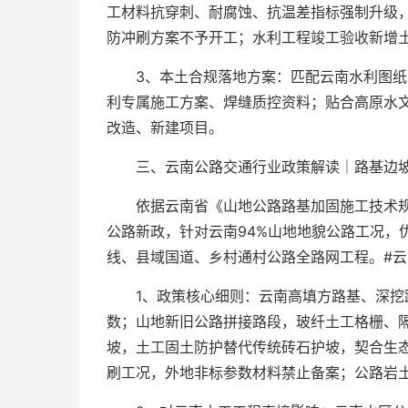
工材料抗穿刺、耐腐蚀、抗温差指标强制升级
防冲刷方案不予开工；水利工程竣工验收新增
3、本土合规落地方案：匹配云南水利图
利专属施工方案、焊缝质控资料；贴合高原水
改造、新建项目。
三、云南公路交通行业政策解读｜路基边坡土
依据云南省《山地公路路基加固施工技术
公路新政，针对云南94%山地地貌公路工况，
线、县域国道、乡村通村公路全路网工程。#云
1、政策核心细则：云南高填方路基、深挖
数；山地新旧公路拼接路段，玻纤土工格栅、
坡，土工固土防护替代传统砖石护坡，契合生
刷工况，外地非标参数材料禁止备案；公路岩