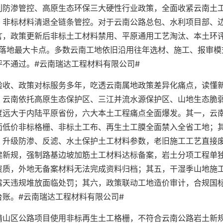
利防渗管控、高原生态环保三大硬性行业政策，全面收紧云南土
、非标材料清退全链条管控。对于云南公路总包、水利项目部、
言，政策更新后非标土工材料禁用、平原通用工艺淘汰、本土环
程落地最大卡点。多数云南工地依旧沿用往年选材、施工、报审模
不通过。#云南瑞达工程材料有限公司#
验收、政策对标服务多年，吃透云南属地政策差异化痛点，读懂
，云南依托高原生态保护区、三江并流水源保护区、山地生态脆
度远大于内陆平原省份，六大本土工程痛点全面爆发。其一，云
面低价非标格栅、非标土工布、再生土工膜全面禁入全省工地；
，升级防渗、反滤、水土保护土工材料参数，老旧施工工艺直接
建新规，强制路基边坡加筋土工材料达标备案，岩土分项工程单
资质，外地无备案材料无法完成资料归档；其五，干湿季山地施
露天违规堆放面临处罚；其六，政策联动工地造价审计，合规国
账。#云南瑞达工程材料有限公司#
靖山区公路项目使用非标再生土工格栅，不符合云南公路岩土新