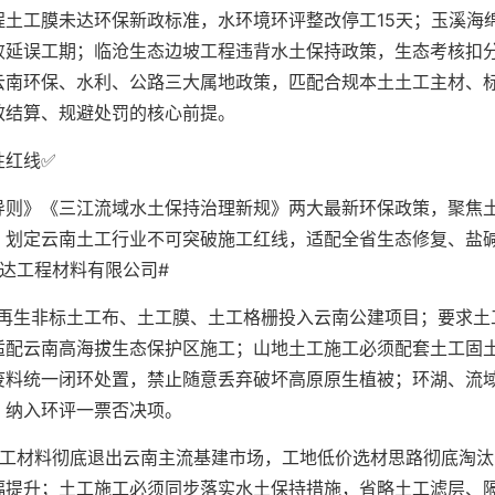
土工膜未达环保新政标准，水环境环评整改停工15天；玉溪海
败延误工期；临沧生态边坡工程违背水土保持政策，生态考核扣
云南环保、水利、公路三大属地政策，匹配合规本土土工主材、
效结算、规避处罚的核心前提。
性红线✅
导则》《三江流域水土保持治理新规》两大最新环保政策，聚焦
，划定云南土工行业不可突破施工红线，适配全省生态修复、盐
达工程材料有限公司#
次再生非标土工布、土工膜、土工格栅投入云南公建项目；要求土
适配云南高海拔生态保护区施工；山地土工施工必须配套土工固
废料统一闭环处置，禁止随意丢弃破坏高原原生植被；环湖、流
，纳入环评一票否决项。
土工材料彻底退出云南主流基建市场，工地低价选材思路彻底淘汰
幅提升；土工施工必须同步落实水土保持措施，省略土工滤层、