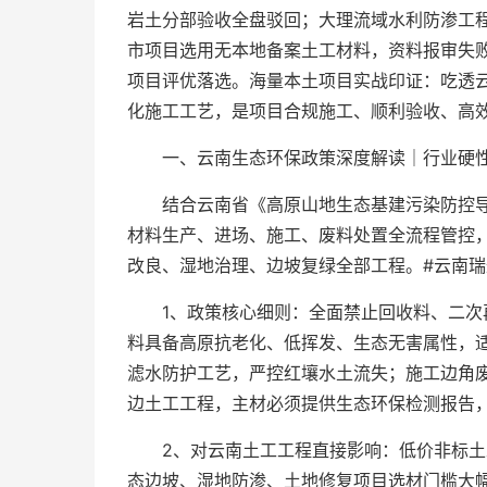
岩土分部验收全盘驳回；大理流域水利防渗工程
市项目选用无本地备案土工材料，资料报审失
项目评优落选。海量本土项目实战印证：吃透
化施工工艺，是项目合规施工、顺利验收、高
一、云南生态环保政策深度解读｜行业硬
结合云南省《高原山地生态基建污染防控
材料生产、进场、施工、废料处置全流程管控
改良、湿地治理、边坡复绿全部工程。#云南瑞
1、政策核心细则：全面禁止回收料、二
料具备高原抗老化、低挥发、生态无害属性，
滤水防护工艺，严控红壤水土流失；施工边角
边土工工程，主材必须提供生态环保检测报告
2、对云南土工工程直接影响：低价非标
态边坡、湿地防渗、土地修复项目选材门槛大