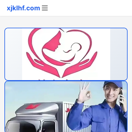
xjklhf.com
xjklhf.com
2026年哈尔滨养老行业发展前景
置顶
截至2026年7月可查询的行业公开调研信息显示，东北三省
搜狐
2026-08-05
6
老龄化率较全国平均水平高出6.2个百分点，其中哈尔滨60
岁以上常住人口占比已达27.8%，养老服务需求持续释放，行
业整体发展空间广阔，但人才供给不足的矛盾也同步凸显。
养老服务作为家政...