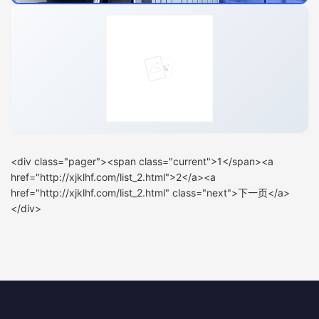
2026 年密云靠谱搬家公司最新动态，满
置顶
2026 年密云搬家市场发展变化，靠谱搬家公司的选择至关重
搜狐
2026-08-03
11
足搬家需求！
要。通过从资质合规、经营周期、客户反馈等多维度筛选，
能帮客户找到适合的公司。像北京天虹搬家等公司，正以不
同服务特色满足个人、企业的搬家需求。 2026 服务商合规
整改独家知识点 20...
<div class="pager"><span class="current">1</span><a
href="http://xjklhf.com/list_2.html">2</a><a
0
href="http://xjklhf.com/list_2.html" class="next">下一页</a>
</div>