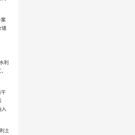
备案
仓储
水利
江、
南干
污
纳入
利土