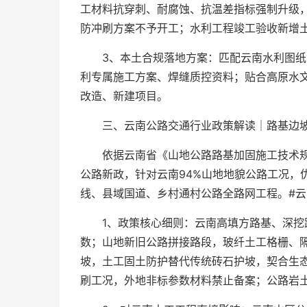
工材料抗穿刺、耐腐蚀、抗温差指标强制升级
防冲刷方案不予开工；水利工程竣工验收新增
3、本土合规落地方案：匹配云南水利图
利专属施工方案、焊缝质控资料；贴合高原水
改造、新建项目。
三、云南公路交通行业政策解读｜路基边坡土
依据云南省《山地公路路基加固施工技术
公路新政，针对云南94%山地地貌公路工况，
线、县域国道、乡村通村公路全路网工程。#云
1、政策核心细则：云南高填方路基、深挖
数；山地新旧公路拼接路段，玻纤土工格栅、
坡，土工固土防护替代传统砖石护坡，契合生
刷工况，外地非标参数材料禁止备案；公路岩