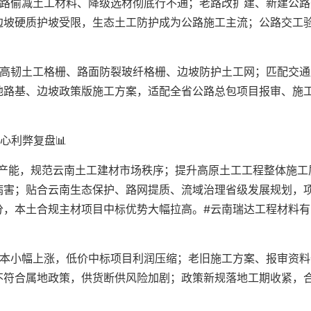
公路偷减土工材料、降级选材彻底行不通；老路改扩建、新建公路
边坡硬质护坡受限，生态土工防护成为公路施工主流；公路交工
。
用高韧土工格栅、路面防裂玻纤格栅、边坡防护土工网；匹配交通
地路基、边坡政策版施工方案，适配全省公路总包项目报审、施
心利弊复盘📊
标产能，规范云南土工建材市场秩序；提升高原土工工程整体施工
病害；贴合云南生态保护、路网提质、流域治理省级发展规划，
分，本土合规主材项目中标优势大幅拉高。#云南瑞达工程材料有
成本小幅上涨，低价中标项目利润压缩；老旧施工方案、报审资料
不符合属地政策，供货断供风险加剧；政策新规落地工期收紧，