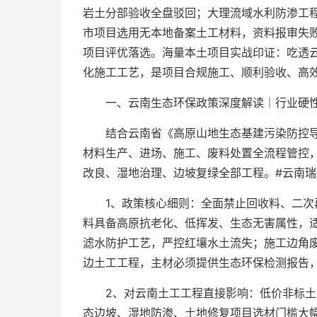
岩土分部验收全盘驳回；大理流域水利防渗工程
市项目选用无本地备案土工材料，资料报审失
项目评优落选。海量本土项目实战印证：吃透
化施工工艺，是项目合规施工、顺利验收、高
一、云南生态环保政策深度解读｜行业硬
结合云南省《高原山地生态基建污染防控
材料生产、进场、施工、废料处置全流程管控
改良、湿地治理、边坡复绿全部工程。#云南瑞
1、政策核心细则：全面禁止回收料、二
料具备高原抗老化、低挥发、生态无害属性，
滤水防护工艺，严控红壤水土流失；施工边角
边土工工程，主材必须提供生态环保检测报告
2、对云南土工工程直接影响：低价非标
态边坡、湿地防渗、土地修复项目选材门槛大