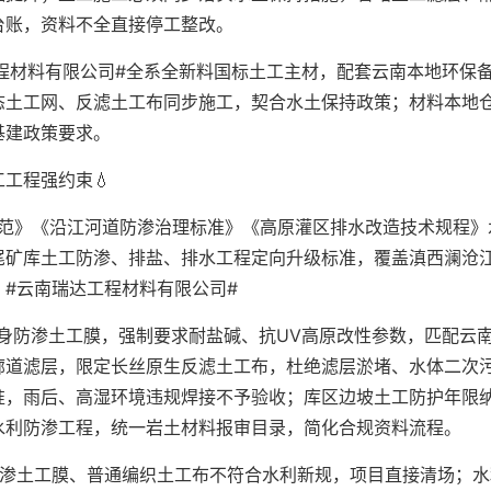
台账，资料不全直接停工整改。
程材料有限公司#全系全新料国标土工主材，配套云南本地环保
态土工网、反滤土工布同步施工，契合水土保持政策；材料本地
基建政策要求。
工程强约束💧
规范》《沿江河道防渗治理标准》《高原灌区排水改造技术规程》
尾矿库土工防渗、排盐、排水工程定向升级标准，覆盖滇西澜沧
#云南瑞达工程材料有限公司#
身防渗土工膜，强制要求耐盐碱、抗UV高原改性参数，匹配云
廊道滤层，限定长丝原生反滤土工布，杜绝滤层淤堵、水体二次
准，雨后、高湿环境违规焊接不予验收；库区边坡土工防护年限
水利防渗工程，统一岩土材料报审目录，简化合规资料流程。
防渗土工膜、普通编织土工布不符合水利新规，项目直接清场；水