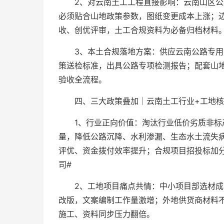
2、对云南土工工程直接影响：云南山区
必须贴合山地政策参数，图纸变更成本上涨；
收、创优评审，土工合规资料为必备归档材料
3、本土合规落地方案：供应云南公路专
策送检标准，出具公路专项检测报告；配套山
验收全流程。
四、三大政策叠加｜云南土工行业+工地核
1、行业正向价值：淘汰行业低价劣质非
量，降低公路沉降、水利渗漏、生态水土流失
评优、资金拨付效率提升；合规项目招投标加
司#
2、工地项目痛点共情：中小项目部选材
改版，文案编制工作量激增；外地供货商材料
施工、资料同步压力翻倍。