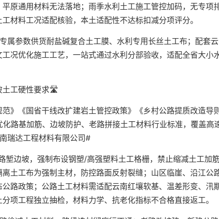
，平原通用材料无法落地；雨季水利土工施工管控加码，无专项
土工材料工况适配核验，本土适配性不达标扣减分项评分。
纸专属参数供货耐盐碱复合土工膜、水利专用长丝土工布；配套云
文工况优化施工工艺，一站式通过水利分部验收，适配全省大小
工硬性要求🛣️
规范》《国省干线改扩建岩土管控政策》《乡村公路提质改造导
优化路基加筋、边坡防护、老路拼接土工材料行业标准，覆盖高
南瑞达工程材料有限公司#
路堑边坡，强制布设钢塑/高强塑料土工格栅，禁止缩减土工加
隔离土工布为强制主材，防控路面反射裂缝；山区临崖、沿江公
态公路政策；公路土工材料需适配云南红壤软基、温差形变、汛
土分项工程独立抽检，材料力学、抗老化指标不合格直接返工。