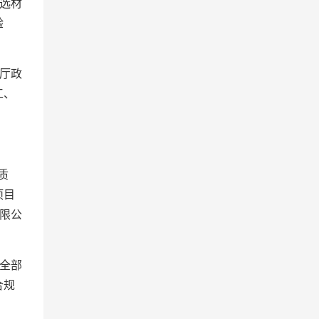
选材
验
厅政
工、
质
项目
限公
全部
合规