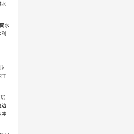
排水
南水
水利
则》
速干
筋层
路边
期冲