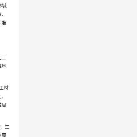
绵城
分、
标准
土工
碱地
工材
土、
域周
；生
隔离