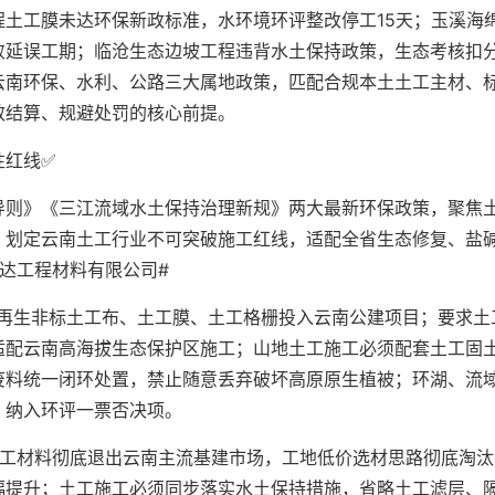
土工膜未达环保新政标准，水环境环评整改停工15天；玉溪海
败延误工期；临沧生态边坡工程违背水土保持政策，生态考核扣
云南环保、水利、公路三大属地政策，匹配合规本土土工主材、
效结算、规避处罚的核心前提。
性红线✅
导则》《三江流域水土保持治理新规》两大最新环保政策，聚焦
，划定云南土工行业不可突破施工红线，适配全省生态修复、盐
达工程材料有限公司#
次再生非标土工布、土工膜、土工格栅投入云南公建项目；要求土
适配云南高海拔生态保护区施工；山地土工施工必须配套土工固
废料统一闭环处置，禁止随意丢弃破坏高原原生植被；环湖、流
，纳入环评一票否决项。
土工材料彻底退出云南主流基建市场，工地低价选材思路彻底淘汰
幅提升；土工施工必须同步落实水土保持措施，省略土工滤层、