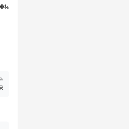
非标
篇
景