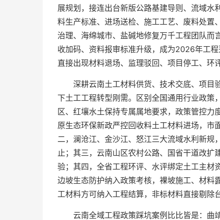
展规划，接连出台新版公路基建导则、流域水
料生产标准、进场送检、施工工艺、废料处置
治理、海绵城市、盐碱地修复万千工程团队而
收加码、资料报审标准升级，成为2026年工
直接出现材料退场、监理驳回、项目停工、环评
深耕云南土工材料供货、技术交底、项目
下土工工程转型刚需。区别全国通用行业政策
区、红壤水土保持专属属地要求，政策管控力
原生态环保新政严控回收料土工材料进场，市
二，澜沧江、金沙江、怒江三大流域水利新规
止；其三，云南山区农村公路、国省干道改扩
验；其四，全省工程环评、水评绑定土工主材
边坡生态防护纳入政策考核，裸坡施工、材料
工材料方可纳入工程结算，非标材料直接剔除台
云南全域工程政策踩坑案例比比皆是：曲