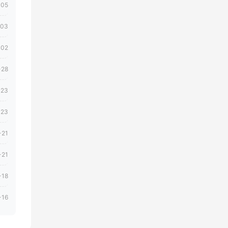
-05
-03
-02
-28
-23
-23
-21
-21
-18
-16