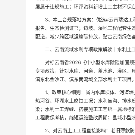
层属于违规施工；环评资料新增土工主材环保
3、本土合规落地方案：优选#云南瑞达工
报告、生态检测证书；边坡、湿地工程配套生
配送，减少跨区域运输碳排放，贴合云南绿色
二、云南流域水利专项政策解读｜水利土工
对标云南省2026《中小型水库除险加固
专项政策，针对水库、河道、蓄水池、灌区、
滇东北金沙江、滇东南流域全部水利土工项目。
1、政策核心细则：省内水库坝体、河道堤
热河谷、环湖水土腐蚀工况；水利盲沟、排水
染；水利土工焊缝、搭接施工工艺统一属地标
工程质保考核，缩短运维整改周期；县域小型
2、对云南土工工程直接影响：老旧薄款