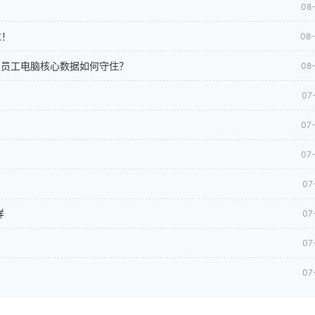
08
求！
08
司员工电脑核心数据如何守住？
08
07
07
07
07
样
07
07
07