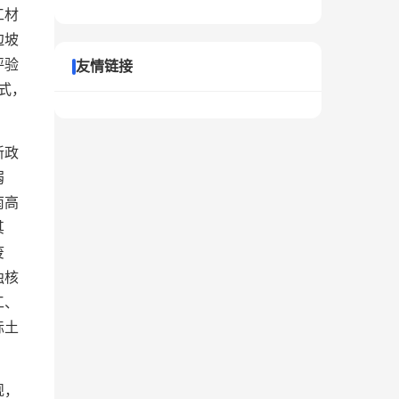
工材
边坡
评验
友情链接
式，
新政
弱
南高
其
废
独核
工、
标土
规，