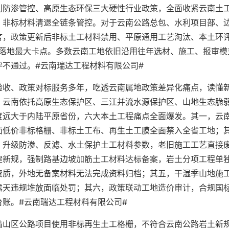
利防渗管控、高原生态环保三大硬性行业政策，全面收紧云南土
、非标材料清退全链条管控。对于云南公路总包、水利项目部、
言，政策更新后非标土工材料禁用、平原通用工艺淘汰、本土环
程落地最大卡点。多数云南工地依旧沿用往年选材、施工、报审模
不通过。#云南瑞达工程材料有限公司#
验收、政策对标服务多年，吃透云南属地政策差异化痛点，读懂
，云南依托高原生态保护区、三江并流水源保护区、山地生态脆
度远大于内陆平原省份，六大本土工程痛点全面爆发。其一，云
面低价非标格栅、非标土工布、再生土工膜全面禁入全省工地；
，升级防渗、反滤、水土保护土工材料参数，老旧施工工艺直接
建新规，强制路基边坡加筋土工材料达标备案，岩土分项工程单
资质，外地无备案材料无法完成资料归档；其五，干湿季山地施
露天违规堆放面临处罚；其六，政策联动工地造价审计，合规国
账。#云南瑞达工程材料有限公司#
靖山区公路项目使用非标再生土工格栅，不符合云南公路岩土新