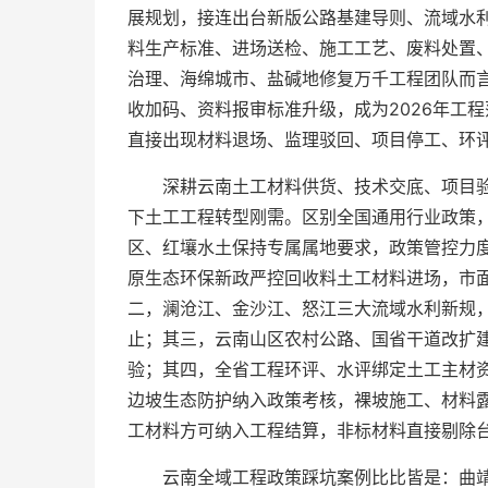
展规划，接连出台新版公路基建导则、流域水
料生产标准、进场送检、施工工艺、废料处置
治理、海绵城市、盐碱地修复万千工程团队而
收加码、资料报审标准升级，成为2026年工
直接出现材料退场、监理驳回、项目停工、环评
深耕云南土工材料供货、技术交底、项目
下土工工程转型刚需。区别全国通用行业政策
区、红壤水土保持专属属地要求，政策管控力
原生态环保新政严控回收料土工材料进场，市
二，澜沧江、金沙江、怒江三大流域水利新规
止；其三，云南山区农村公路、国省干道改扩
验；其四，全省工程环评、水评绑定土工主材
边坡生态防护纳入政策考核，裸坡施工、材料
工材料方可纳入工程结算，非标材料直接剔除台
云南全域工程政策踩坑案例比比皆是：曲