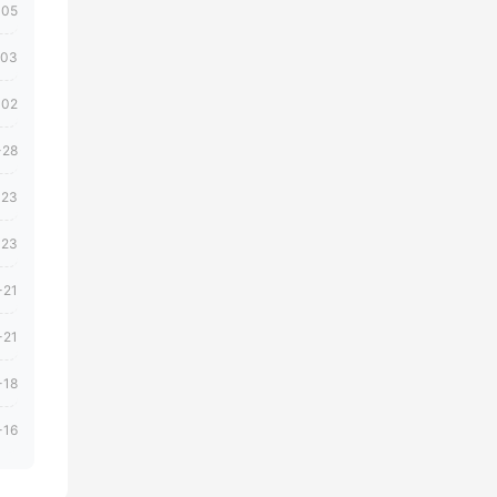
-05
-03
-02
-28
-23
-23
-21
-21
-18
-16