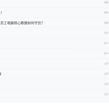
08
求！
08
司员工电脑核心数据如何守住？
08
07
07
07
07
样
07
07
07