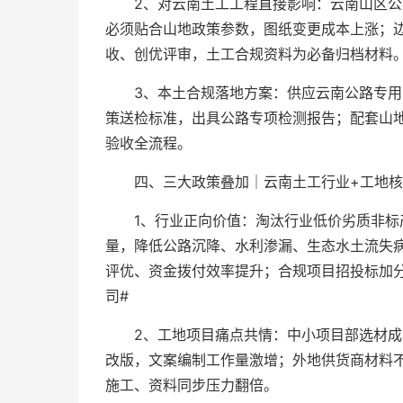
2、对云南土工工程直接影响：云南山区
必须贴合山地政策参数，图纸变更成本上涨；
收、创优评审，土工合规资料为必备归档材料
3、本土合规落地方案：供应云南公路专
策送检标准，出具公路专项检测报告；配套山
验收全流程。
四、三大政策叠加｜云南土工行业+工地核
1、行业正向价值：淘汰行业低价劣质非
量，降低公路沉降、水利渗漏、生态水土流失
评优、资金拨付效率提升；合规项目招投标加
司#
2、工地项目痛点共情：中小项目部选材
改版，文案编制工作量激增；外地供货商材料
施工、资料同步压力翻倍。