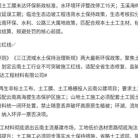
土工膜未达环保新政标准，水环境环评整改停工15天；玉溪海
败延误工期；临沧生态边坡工程违背水土保持政策，生态考核扣
云南环保、水利、公路三大属地政策，匹配合规本土土工主材、
效结算、规避处罚的核心前提。
性红线✅
导则》《三江流域水土保持治理新规》两大最新环保政策，聚焦
，划定云南土工行业不可突破施工红线，适配全省生态修复、盐
达工程材料有限公司#
次再生非标土工布、土工膜、土工格栅投入云南公建项目；要求土
适配云南高海拔生态保护区施工；山地土工施工必须配套土工固
废料统一闭环处置，禁止随意丢弃破坏高原原生植被；环湖、流
，纳入环评一票否决项。
土工材料彻底退出云南主流基建市场，工地低价选材思路彻底淘汰
幅提升；土工施工必须同步落实水土保持措施，省略土工滤层、