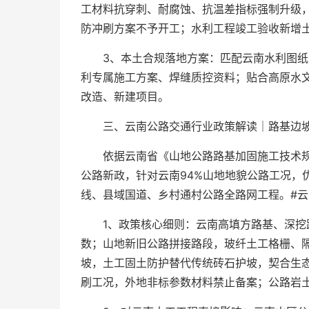
工材料抗穿刺、耐腐蚀、抗温差指标强制升级
防冲刷方案不予开工；水利工程竣工验收新增
3、本土合规落地方案：匹配云南水利图
利专属施工方案、焊缝质控资料；贴合高原水
改造、新建项目。
三、云南公路交通行业政策解读｜路基边坡土
依据云南省《山地公路路基加固施工技术
公路新政，针对云南94%山地地貌公路工况，
线、县域国道、乡村通村公路全路网工程。#云
1、政策核心细则：云南高填方路基、深挖
数；山地新旧公路拼接路段，玻纤土工格栅、
坡，土工固土防护替代传统砖石护坡，契合生
刷工况，外地非标参数材料禁止备案；公路岩