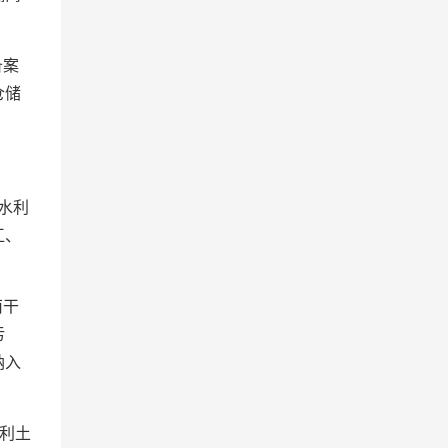
备案
仓储
水利
江、
南干
污
纳入
利土