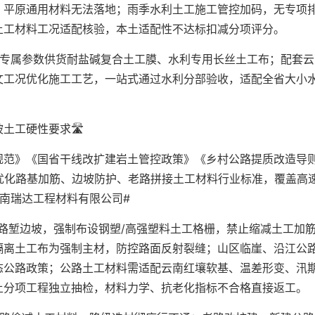
，平原通用材料无法落地；雨季水利土工施工管控加码，无专项
土工材料工况适配核验，本土适配性不达标扣减分项评分。
纸专属参数供货耐盐碱复合土工膜、水利专用长丝土工布；配套云
文工况优化施工工艺，一站式通过水利分部验收，适配全省大小
工硬性要求🛣️
规范》《国省干线改扩建岩土管控政策》《乡村公路提质改造导
优化路基加筋、边坡防护、老路拼接土工材料行业标准，覆盖高
南瑞达工程材料有限公司#
路堑边坡，强制布设钢塑/高强塑料土工格栅，禁止缩减土工加
隔离土工布为强制主材，防控路面反射裂缝；山区临崖、沿江公
态公路政策；公路土工材料需适配云南红壤软基、温差形变、汛
土分项工程独立抽检，材料力学、抗老化指标不合格直接返工。