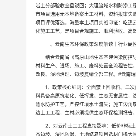
岩土分部验收全盘驳回；大理流域水利防渗工程
市项目选用无本地备案土工材料，资料报审失
项目评优落选。海量本土项目实战印证：吃透
化施工工艺，是项目合规施工、顺利验收、高
一、云南生态环保政策深度解读｜行业硬
结合云南省《高原山地生态基建污染防控
材料生产、进场、施工、废料处置全流程管控
改良、湿地治理、边坡复绿全部工程。#云南瑞
1、政策核心细则：全面禁止回收料、二
料具备高原抗老化、低挥发、生态无害属性，
滤水防护工艺，严控红壤水土流失；施工边角
边土工工程，主材必须提供生态环保检测报告
2、对云南土工工程直接影响：低价非标
态边坡、湿地防渗、土地修复项目选材门槛大