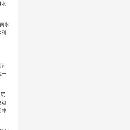
排水
南水
水利
则》
速干
筋层
路边
期冲