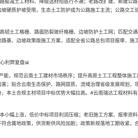
公路偷减土工材料、降级选材彻底行不通；老路改扩建、新建公路
边坡硬质护坡受限，生态土工防护成为公路施工主流；公路交工
。
用高韧土工格栅、路面防裂玻纤格栅、边坡防护土工网；匹配交通
地路基、边坡政策版施工方案，适配全省公路总包项目报审、施
心利弊复盘📊
标产能，规范云南土工建材市场秩序；提升高原土工工程整体施工
病害；贴合云南生态保护、路网提质、流域治理省级发展规划，
分，本土合规主材项目中标优势大幅拉高。#云南瑞达工程材料有
成本小幅上涨，低价中标项目利润压缩；老旧施工方案、报审资料
不符合属地政策，供货断供风险加剧；政策新规落地工期收紧，