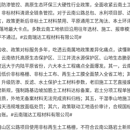
利防渗管控、高原生态环保三大硬性行业政策，全面收紧云南土
、非标材料清退全链条管控。对于云南公路总包、水利项目部、
言，政策更新后非标土工材料禁用、平原通用工艺淘汰、本土环
程落地最大卡点。多数云南工地依旧沿用往年选材、施工、报审模
不通过。#云南瑞达工程材料有限公司#
验收、政策对标服务多年，吃透云南属地政策差异化痛点，读懂
，云南依托高原生态保护区、三江并流水源保护区、山地生态脆
度远大于内陆平原省份，六大本土工程痛点全面爆发。其一，云
面低价非标格栅、非标土工布、再生土工膜全面禁入全省工地；
，升级防渗、反滤、水土保护土工材料参数，老旧施工工艺直接
建新规，强制路基边坡加筋土工材料达标备案，岩土分项工程单
资质，外地无备案材料无法完成资料归档；其五，干湿季山地施
露天违规堆放面临处罚；其六，政策联动工地造价审计，合规国
账。#云南瑞达工程材料有限公司#
靖山区公路项目使用非标再生土工格栅，不符合云南公路岩土新