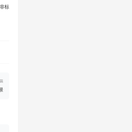
非标
篇
景