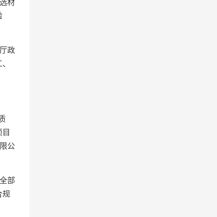
选材
验
厅政
工、
质
项目
限公
全部
合规