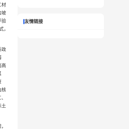
工材
边坡
评验
友情链接
式，
新政
弱
南高
其
废
独核
工、
标土
规，