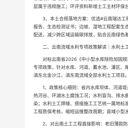
层属于违规施工；环评资料新增土工主材环保
3、本土合规落地方案：优选#云南瑞达工
报告、生态检测证书；边坡、湿地工程配套生
配送，减少跨区域运输碳排放，贴合云南绿色
二、云南流域水利专项政策解读｜水利土工
对标云南省2026《中小型水库除险加固
专项政策，针对水库、河道、蓄水池、灌区、
滇东北金沙江、滇东南流域全部水利土工项目。
1、政策核心细则：省内水库坝体、河道堤
热河谷、环湖水土腐蚀工况；水利盲沟、排水
染；水利土工焊缝、搭接施工工艺统一属地标
工程质保考核，缩短运维整改周期；县域小型
2、对云南土工工程直接影响：老旧薄款