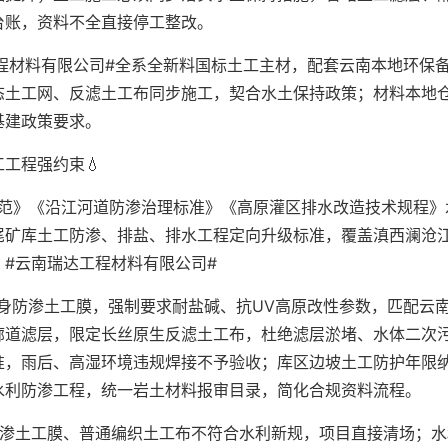
台账，资料不全直接停工整改。
程材料有限公司#全系全新料国标土工主材，配套云南本地环保
态土工网、反滤土工布同步施工，契合水土保持政策；材料本地
基建政策要求。
工程强约束💧
规范》《沿江河道防渗治理标准》《高原灌区排水改造技术规程》
尾矿库土工防渗、排盐、排水工程定向升级标准，覆盖滇西澜沧
#云南瑞达工程材料有限公司#
身防渗土工膜，强制要求耐盐碱、抗UV高原改性参数，匹配云
廊道滤层，限定长丝原生反滤土工布，杜绝滤层淤堵、水体二次
准，雨后、高湿环境违规焊接不予验收；库区边坡土工防护年限
水利防渗工程，统一岩土材料报审目录，简化合规资料流程。
防渗土工膜、普通编织土工布不符合水利新规，项目直接清场；水