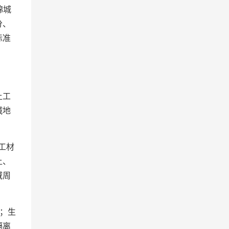
绵城
分、
标准
土工
碱地
工材
土、
域周
；生
隔离