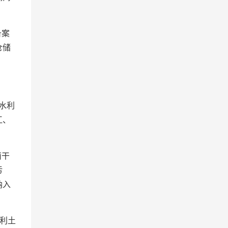
备案
仓储
水利
江、
南干
污
纳入
利土