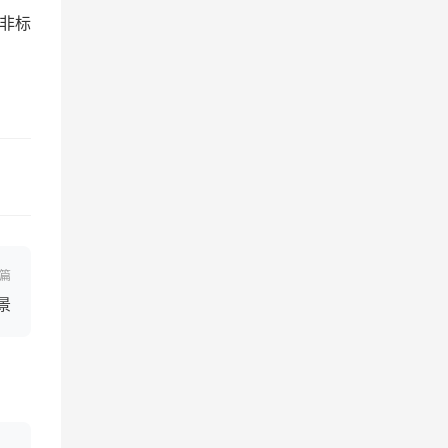
非标
篇
景