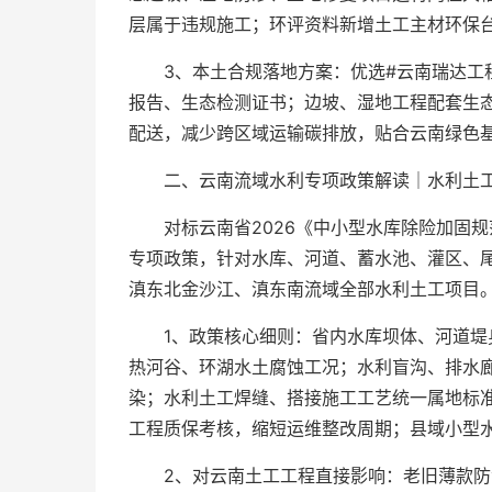
层属于违规施工；环评资料新增土工主材环保
3、本土合规落地方案：优选#云南瑞达工
报告、生态检测证书；边坡、湿地工程配套生
配送，减少跨区域运输碳排放，贴合云南绿色
二、云南流域水利专项政策解读｜水利土工
对标云南省2026《中小型水库除险加固
专项政策，针对水库、河道、蓄水池、灌区、
滇东北金沙江、滇东南流域全部水利土工项目。
1、政策核心细则：省内水库坝体、河道堤
热河谷、环湖水土腐蚀工况；水利盲沟、排水
染；水利土工焊缝、搭接施工工艺统一属地标
工程质保考核，缩短运维整改周期；县域小型
2、对云南土工工程直接影响：老旧薄款