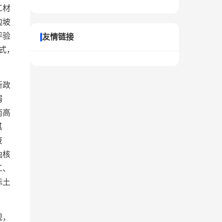
工材
边坡
评验
友情链接
式，
新政
弱
南高
其
废
独核
工、
标土
规，