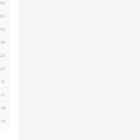
-05
-03
-02
-28
-23
-23
-21
-21
-18
-16