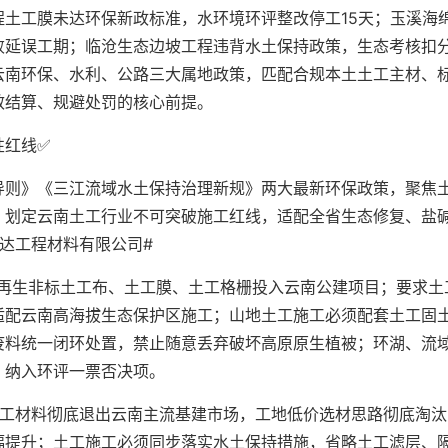
土工膜未达环保新政标准，水环境环评整改停工15天；玉溪海
败延误工期；临沧生态边坡工程违背水土保持政策，生态考核扣
云南环保、水利、公路三大属地政策，匹配合规本土土工主材、
效结算、规避处罚的核心前提。
性红线✅
导则》《三江流域水土保持治理新规》两大最新环保政策，聚焦
，划定云南土工行业不可突破施工红线，适配全省生态修复、盐
达工程材料有限公司#
次再生非标土工布、土工膜、土工格栅投入云南公建项目；要求土
适配云南高海拔生态保护区施工；山地土工施工必须配套土工固
废料统一闭环处置，禁止随意丢弃破坏高原原生植被；环湖、流
，纳入环评一票否决项。
土工材料彻底退出云南主流基建市场，工地低价选材思路彻底淘汰
幅提升；土工施工必须同步落实水土保持措施，省略土工滤层、