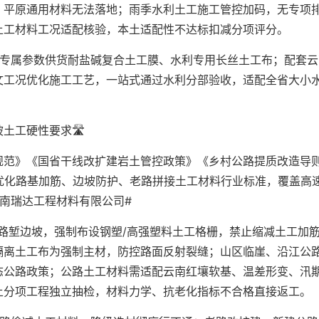
，平原通用材料无法落地；雨季水利土工施工管控加码，无专项
土工材料工况适配核验，本土适配性不达标扣减分项评分。
纸专属参数供货耐盐碱复合土工膜、水利专用长丝土工布；配套云
文工况优化施工工艺，一站式通过水利分部验收，适配全省大小
工硬性要求🛣️
规范》《国省干线改扩建岩土管控政策》《乡村公路提质改造导
优化路基加筋、边坡防护、老路拼接土工材料行业标准，覆盖高
南瑞达工程材料有限公司#
路堑边坡，强制布设钢塑/高强塑料土工格栅，禁止缩减土工加
隔离土工布为强制主材，防控路面反射裂缝；山区临崖、沿江公
态公路政策；公路土工材料需适配云南红壤软基、温差形变、汛
土分项工程独立抽检，材料力学、抗老化指标不合格直接返工。