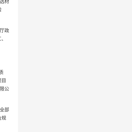
选材
验
厅政
工、
质
项目
限公
全部
合规