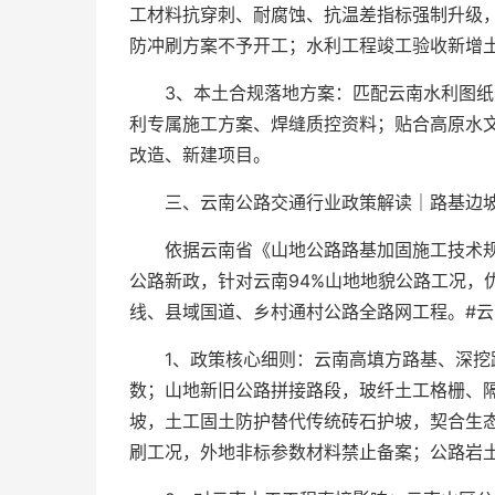
工材料抗穿刺、耐腐蚀、抗温差指标强制升级
防冲刷方案不予开工；水利工程竣工验收新增
3、本土合规落地方案：匹配云南水利图
利专属施工方案、焊缝质控资料；贴合高原水
改造、新建项目。
三、云南公路交通行业政策解读｜路基边坡土
依据云南省《山地公路路基加固施工技术
公路新政，针对云南94%山地地貌公路工况，
线、县域国道、乡村通村公路全路网工程。#云
1、政策核心细则：云南高填方路基、深挖
数；山地新旧公路拼接路段，玻纤土工格栅、
坡，土工固土防护替代传统砖石护坡，契合生
刷工况，外地非标参数材料禁止备案；公路岩