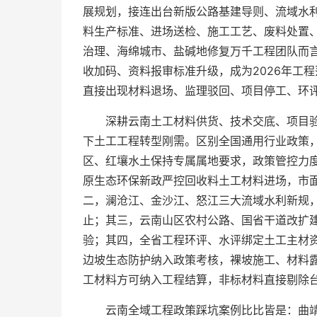
展规划，接连出台新版公路基建导则、流域水
料生产标准、进场送检、施工工艺、废料处置
治理、海绵城市、盐碱地修复万千工程团队而
收加码、资料报审标准升级，成为2026年工
直接出现材料退场、监理驳回、项目停工、环评
深耕云南土工材料供货、技术交底、项目
下土工工程转型刚需。区别全国通用行业政策
区、红壤水土保持专属属地要求，政策管控力
原生态环保新政严控回收料土工材料进场，市
二，澜沧江、金沙江、怒江三大流域水利新规
止；其三，云南山区农村公路、国省干道改扩
验；其四，全省工程环评、水评绑定土工主材
边坡生态防护纳入政策考核，裸坡施工、材料
工材料方可纳入工程结算，非标材料直接剔除台
云南全域工程政策踩坑案例比比皆是：曲