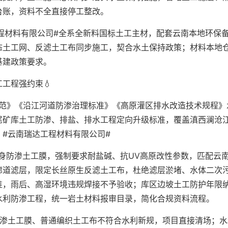
台账，资料不全直接停工整改。
程材料有限公司#全系全新料国标土工主材，配套云南本地环保
态土工网、反滤土工布同步施工，契合水土保持政策；材料本地
基建政策要求。
工程强约束💧
规范》《沿江河道防渗治理标准》《高原灌区排水改造技术规程》
尾矿库土工防渗、排盐、排水工程定向升级标准，覆盖滇西澜沧
#云南瑞达工程材料有限公司#
身防渗土工膜，强制要求耐盐碱、抗UV高原改性参数，匹配云
廊道滤层，限定长丝原生反滤土工布，杜绝滤层淤堵、水体二次
准，雨后、高湿环境违规焊接不予验收；库区边坡土工防护年限
水利防渗工程，统一岩土材料报审目录，简化合规资料流程。
防渗土工膜、普通编织土工布不符合水利新规，项目直接清场；水