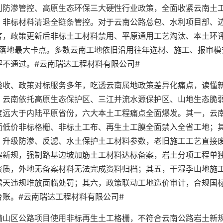
利防渗管控、高原生态环保三大硬性行业政策，全面收紧云南土
、非标材料清退全链条管控。对于云南公路总包、水利项目部、
言，政策更新后非标土工材料禁用、平原通用工艺淘汰、本土环
程落地最大卡点。多数云南工地依旧沿用往年选材、施工、报审模
不通过。#云南瑞达工程材料有限公司#
验收、政策对标服务多年，吃透云南属地政策差异化痛点，读懂
，云南依托高原生态保护区、三江并流水源保护区、山地生态脆
度远大于内陆平原省份，六大本土工程痛点全面爆发。其一，云
面低价非标格栅、非标土工布、再生土工膜全面禁入全省工地；
，升级防渗、反滤、水土保护土工材料参数，老旧施工工艺直接
建新规，强制路基边坡加筋土工材料达标备案，岩土分项工程单
资质，外地无备案材料无法完成资料归档；其五，干湿季山地施
露天违规堆放面临处罚；其六，政策联动工地造价审计，合规国
账。#云南瑞达工程材料有限公司#
靖山区公路项目使用非标再生土工格栅，不符合云南公路岩土新