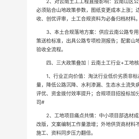
2、对云南土工工程直接影响：云南山区
必须贴合山地政策参数，图纸变更成本上涨；
收、创优评审，土工合规资料为必备归档材料
3、本土合规落地方案：供应云南公路专
策送检标准，出具公路专项检测报告；配套山
验收全流程。
四、三大政策叠加｜云南土工行业+工地核
1、行业正向价值：淘汰行业低价劣质非
量，降低公路沉降、水利渗漏、生态水土流失
评优、资金拨付效率提升；合规项目招投标加
司#
2、工地项目痛点共情：中小项目部选材
改版，文案编制工作量激增；外地供货商材料
施工、资料同步压力翻倍。