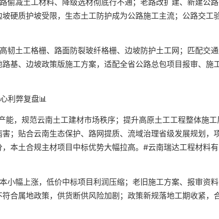
公路偷减土工材料、降级选材彻底行不通；老路改扩建、新建公路
边坡硬质护坡受限，生态土工防护成为公路施工主流；公路交工
。
用高韧土工格栅、路面防裂玻纤格栅、边坡防护土工网；匹配交通
地路基、边坡政策版施工方案，适配全省公路总包项目报审、施
心利弊复盘📊
标产能，规范云南土工建材市场秩序；提升高原土工工程整体施工
病害；贴合云南生态保护、路网提质、流域治理省级发展规划，
分，本土合规主材项目中标优势大幅拉高。#云南瑞达工程材料有
成本小幅上涨，低价中标项目利润压缩；老旧施工方案、报审资料
不符合属地政策，供货断供风险加剧；政策新规落地工期收紧，