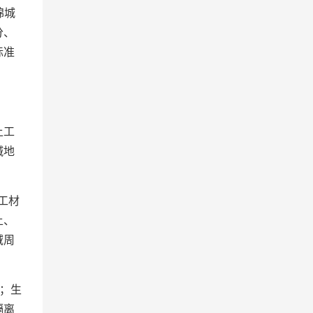
绵城
分、
标准
土工
碱地
工材
土、
域周
；生
隔离