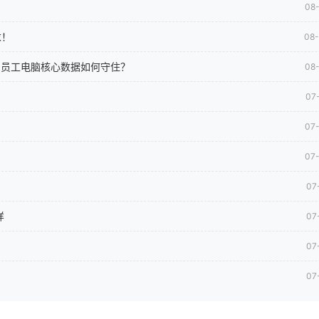
08
求！
08
司员工电脑核心数据如何守住？
08
07
07
07
07
样
07
07
07