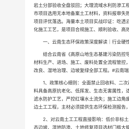
岩土分部验收全盘驳回；大理流域水利防渗工程
市项目选用无本地备案土工材料，资料报审失
项目评优落选。海量本土项目实战印证：吃透
化施工工艺，是项目合规施工、顺利验收、高
一、云南生态环保政策深度解读｜行业硬
结合云南省《高原山地生态基建污染防控
材料生产、进场、施工、废料处置全流程管控
改良、湿地治理、边坡复绿全部工程。#云南瑞
1、政策核心细则：全面禁止回收料、二
料具备高原抗老化、低挥发、生态无害属性，
滤水防护工艺，严控红壤水土流失；施工边角
边土工工程，主材必须提供生态环保检测报告
2、对云南土工工程直接影响：低价非标
态边坡、湿地防渗、土地修复项目选材门槛大