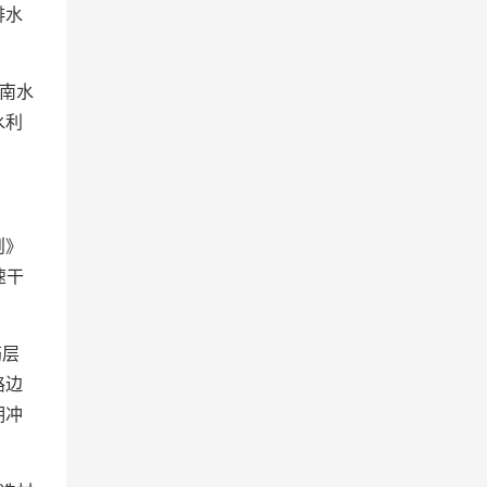
排水
南水
水利
则》
速干
筋层
路边
期冲