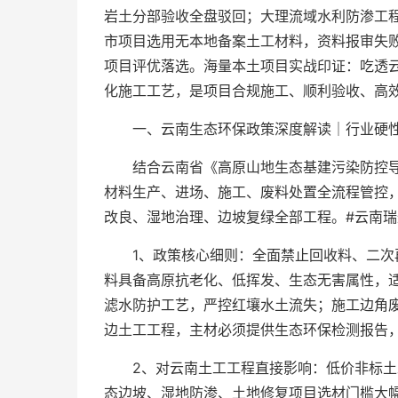
岩土分部验收全盘驳回；大理流域水利防渗工程
市项目选用无本地备案土工材料，资料报审失
项目评优落选。海量本土项目实战印证：吃透
化施工工艺，是项目合规施工、顺利验收、高
一、云南生态环保政策深度解读｜行业硬
结合云南省《高原山地生态基建污染防控
材料生产、进场、施工、废料处置全流程管控
改良、湿地治理、边坡复绿全部工程。#云南瑞
1、政策核心细则：全面禁止回收料、二
料具备高原抗老化、低挥发、生态无害属性，
滤水防护工艺，严控红壤水土流失；施工边角
边土工工程，主材必须提供生态环保检测报告
2、对云南土工工程直接影响：低价非标
态边坡、湿地防渗、土地修复项目选材门槛大