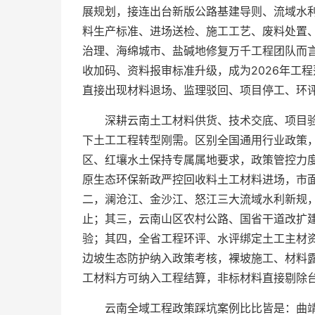
展规划，接连出台新版公路基建导则、流域水
料生产标准、进场送检、施工工艺、废料处置
治理、海绵城市、盐碱地修复万千工程团队而
收加码、资料报审标准升级，成为2026年工
直接出现材料退场、监理驳回、项目停工、环评
深耕云南土工材料供货、技术交底、项目
下土工工程转型刚需。区别全国通用行业政策
区、红壤水土保持专属属地要求，政策管控力
原生态环保新政严控回收料土工材料进场，市
二，澜沧江、金沙江、怒江三大流域水利新规
止；其三，云南山区农村公路、国省干道改扩
验；其四，全省工程环评、水评绑定土工主材
边坡生态防护纳入政策考核，裸坡施工、材料
工材料方可纳入工程结算，非标材料直接剔除台
云南全域工程政策踩坑案例比比皆是：曲