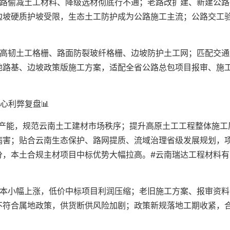
公路偷减土工材料、降级选材彻底行不通；老路改扩建、新建公路
边坡硬质护坡受限，生态土工防护成为公路施工主流；公路交工
。
用高韧土工格栅、路面防裂玻纤格栅、边坡防护土工网；匹配交通
地路基、边坡政策版施工方案，适配全省公路总包项目报审、施
心利弊复盘📊
标产能，规范云南土工建材市场秩序；提升高原土工工程整体施工
病害；贴合云南生态保护、路网提质、流域治理省级发展规划，
分，本土合规主材项目中标优势大幅拉高。#云南瑞达工程材料有
成本小幅上涨，低价中标项目利润压缩；老旧施工方案、报审资料
不符合属地政策，供货断供风险加剧；政策新规落地工期收紧，