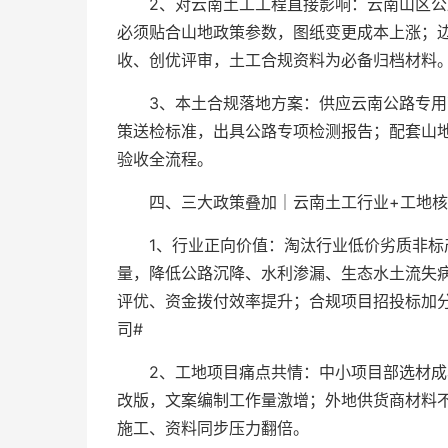
2、对云南土工工程直接影响：云南山区
必须贴合山地政策参数，图纸变更成本上涨；
收、创优评审，土工合规资料为必备归档材料
3、本土合规落地方案：供应云南公路专
策送检标准，出具公路专项检测报告；配套山
验收全流程。
四、三大政策叠加｜云南土工行业+工地核
1、行业正向价值：淘汰行业低价劣质非
量，降低公路沉降、水利渗漏、生态水土流失
评优、资金拨付效率提升；合规项目招投标加
司#
2、工地项目痛点共情：中小项目部选材
改版，文案编制工作量激增；外地供货商材料
施工、资料同步压力翻倍。