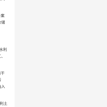
备案
仓储
水利
江、
南干
污
纳入
利土