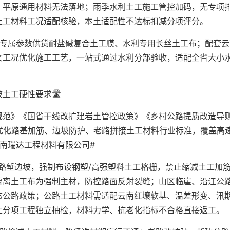
，平原通用材料无法落地；雨季水利土工施工管控加码，无专项
土工材料工况适配核验，本土适配性不达标扣减分项评分。
纸专属参数供货耐盐碱复合土工膜、水利专用长丝土工布；配套云
文工况优化施工工艺，一站式通过水利分部验收，适配全省大小
工硬性要求🛣️
规范》《国省干线改扩建岩土管控政策》《乡村公路提质改造导
优化路基加筋、边坡防护、老路拼接土工材料行业标准，覆盖高
南瑞达工程材料有限公司#
路堑边坡，强制布设钢塑/高强塑料土工格栅，禁止缩减土工加
隔离土工布为强制主材，防控路面反射裂缝；山区临崖、沿江公
态公路政策；公路土工材料需适配云南红壤软基、温差形变、汛
土分项工程独立抽检，材料力学、抗老化指标不合格直接返工。