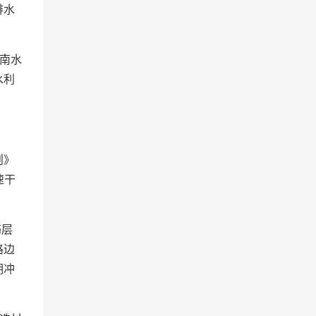
排水
南水
水利
则》
速干
筋层
路边
期冲