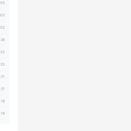
-05
-03
-02
-28
-23
-23
-21
-21
-18
-16