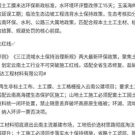
土工膜未达环保新政标准，水环境环评整改停工15天；玉溪海
败延误工期；临沧生态边坡工程违背水土保持政策，生态考核扣
云南环保、水利、公路三大属地政策，匹配合规本土土工主材、
效结算、规避处罚的核心前提。
性红线✅
导则》《三江流域水土保持治理新规》两大最新环保政策，聚焦
，划定云南土工行业不可突破施工红线，适配全省生态修复、盐
达工程材料有限公司#
次再生非标土工布、土工膜、土工格栅投入云南公建项目；要求土
适配云南高海拔生态保护区施工；山地土工施工必须配套土工固
废料统一闭环处置，禁止随意丢弃破坏高原原生植被；环湖、流
，纳入环评一票否决项。
土工材料彻底退出云南主流基建市场，工地低价选材思路彻底淘汰
幅提升；土工施工必须同步落实水土保持措施，省略土工滤层、