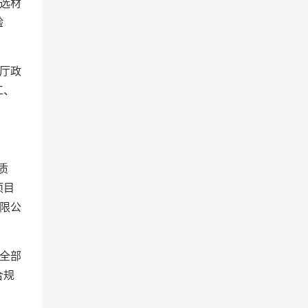
选材
验
厅政
工、
质
项目
限公
全部
合规