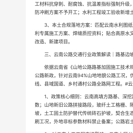
工材料抗穿刺、耐腐蚀、抗温差指标强制升级
防冲刷方案不予开工；水利工程竣工验收新增
3、本土合规落地方案：匹配云南水利图
利专属施工方案、焊缝质控资料；贴合高原水
改造、新建项目。
三、云南公路交通行业政策解读｜路基边坡土
依据云南省《山地公路路基加固施工技术
公路新政，针对云南94%山地地貌公路工况，
线、县域国道、乡村通村公路全路网工程。#云
1、政策核心细则：云南高填方路基、深挖
数；山地新旧公路拼接路段，玻纤土工格栅、
坡，土工固土防护替代传统砖石护坡，契合生
刷工况，外地非标参数材料禁止备案；公路岩