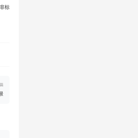
非标
篇
景