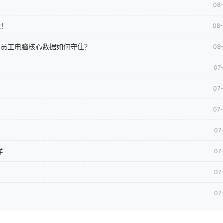
08
求！
08
司员工电脑核心数据如何守住？
08
07
07
07
07
样
07
07
07