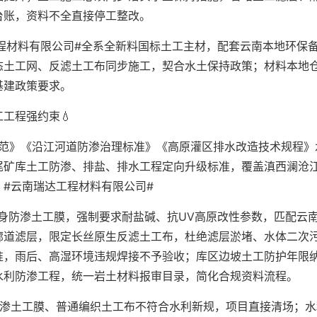
台账，资料不全直接停工整改。
程材料有限公司#全系全新料国标土工主材，配套云南本地环保
态土工网、反滤土工布同步施工，契合水土保持政策；材料本地
基建政策要求。
工程强约束💧
规范》《沿江河道防渗治理标准》《高原灌区排水改造技术规程》
尾矿库土工防渗、排盐、排水工程定向升级标准，覆盖滇西澜沧
#云南瑞达工程材料有限公司#
身防渗土工膜，强制要求耐盐碱、抗UV高原改性参数，匹配云
廊道滤层，限定长丝原生反滤土工布，杜绝滤层淤堵、水体二次
准，雨后、高湿环境违规焊接不予验收；库区边坡土工防护年限
水利防渗工程，统一岩土材料报审目录，简化合规资料流程。
防渗土工膜、普通编织土工布不符合水利新规，项目直接清场；水