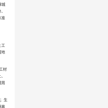
绵城
分、
标准
土工
碱地
工材
土、
域周
；生
隔离