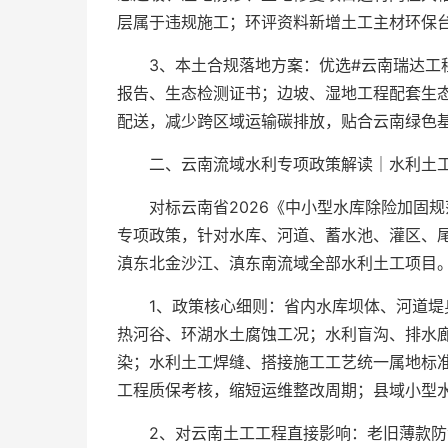
层属于违规施工；环评资料新增土工主材环保
3、本土合规落地方案：优选#云南瑞达工
报告、生态检测证书；边坡、湿地工程配套生
配送，减少跨区域运输碳排放，贴合云南绿色
二、云南流域水利专项政策解读｜水利土工
对标云南省2026《中小型水库除险加固
专项政策，针对水库、河道、蓄水池、灌区、
滇东北金沙江、滇东南流域全部水利土工项目。
1、政策核心细则：省内水库坝体、河道堤
热河谷、环湖水土腐蚀工况；水利盲沟、排水
染；水利土工焊缝、搭接施工工艺统一属地标
工程质保考核，缩短运维整改周期；县域小型
2、对云南土工工程直接影响：老旧薄款