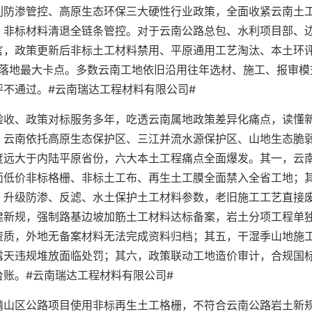
利防渗管控、高原生态环保三大硬性行业政策，全面收紧云南土
、非标材料清退全链条管控。对于云南公路总包、水利项目部、
言，政策更新后非标土工材料禁用、平原通用工艺淘汰、本土环
程落地最大卡点。多数云南工地依旧沿用往年选材、施工、报审模
不通过。#云南瑞达工程材料有限公司#
验收、政策对标服务多年，吃透云南属地政策差异化痛点，读懂
，云南依托高原生态保护区、三江并流水源保护区、山地生态脆
度远大于内陆平原省份，六大本土工程痛点全面爆发。其一，云
面低价非标格栅、非标土工布、再生土工膜全面禁入全省工地；
，升级防渗、反滤、水土保护土工材料参数，老旧施工工艺直接
建新规，强制路基边坡加筋土工材料达标备案，岩土分项工程单
资质，外地无备案材料无法完成资料归档；其五，干湿季山地施
露天违规堆放面临处罚；其六，政策联动工地造价审计，合规国
账。#云南瑞达工程材料有限公司#
靖山区公路项目使用非标再生土工格栅，不符合云南公路岩土新