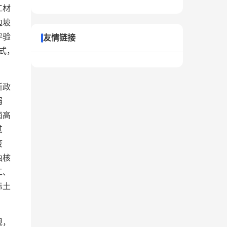
工材
边坡
评验
友情链接
式，
新政
弱
南高
其
废
独核
工、
标土
规，