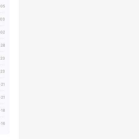
-05
-03
-02
-28
-23
-23
-21
-21
-18
-16