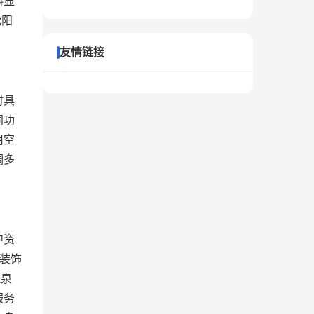
料显
沈阳
友情链接
时具
同功
用空
调多
中资
筑装饰
温泉
服务