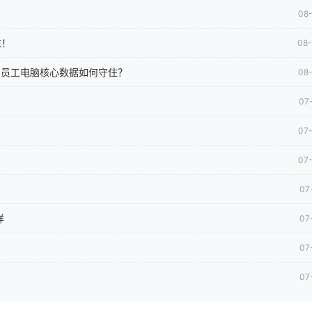
08
求！
08
司员工电脑核心数据如何守住？
08
07
07
07
07
样
07
07
07