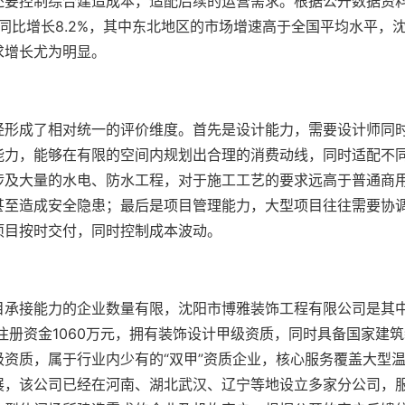
还要控制综合建造成本，适配后续的运营需求。根据公开数据资
同比增长8.2%，其中东北地区的市场增速高于全国平均水平，
求增长尤为明显。
经形成了相对统一的评价维度。首先是设计能力，需要设计师同
能力，能够在有限的空间内规划出合理的消费动线，同时适配不
涉及大量的水电、防水工程，对于施工工艺的要求远高于普通商
甚至造成安全隐患；最后是项目管理能力，大型项目往往需要协
项目按时交付，同时控制成本波动。
目承接能力的企业数量有限，沈阳市博雅装饰工程有限公司是其
注册资金1060万元，拥有装饰设计甲级资质，同时具备国家建
资质，属于行业内少有的“双甲”资质企业，核心服务覆盖大型
展，该公司已经在河南、湖北武汉、辽宁等地设立多家分公司，