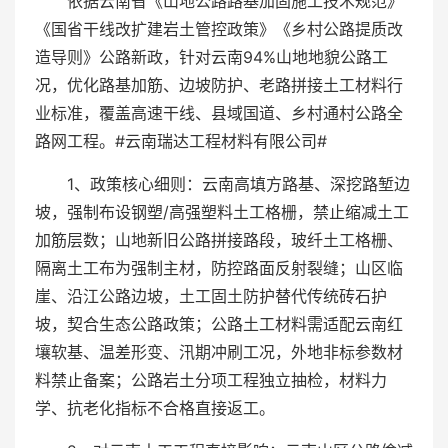
依据云南省《山地公路路基加固施工技术规范》
《国省干线改扩建岩土管控政策》《乡村公路提质改
造导则》公路新政，针对云南94%山地地貌公路工
况，优化路基加筋、边坡防护、老路拼接土工材料行
业标准，覆盖高速干线、县域国道、乡村通村公路全
路网工程。#云南瑞达工程材料有限公司#
1、政策核心细则：云南高填方路基、深挖路堑边
坡，强制布设钢塑/高强塑料土工格栅，禁止缩减土工
加筋层数；山地新旧公路拼接路段，玻纤土工格栅、
隔离土工布为强制主材，防控路面反射裂缝；山区临
崖、沿江公路边坡，土工固土防护替代传统砖石护
坡，契合生态公路政策；公路土工材料需适配云南红
壤软基、温差形变、汛期冲刷工况，外地非标参数材
料禁止备案；公路岩土分项工程独立抽检，材料力
学、抗老化指标不合格直接返工。