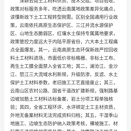
深耕云南土工材料供货、技术交底、项目验收、
政策对标服务多年，吃透云南属地政策差异化痛点，
读懂新政下土工工程转型刚需。区别全国通用行业政
策，云南依托高原生态保护区、三江并流水源保护
区、山地生态脆弱区、红壤水土保持专属属地要求，
政策管控力度远大于内陆平原省份，六大本土工程痛
点全面爆发。其一，云南高原生态环保新政严控回收
料土工材料进场，市面低价非标格栅、非标土工布、
再生土工膜全面禁入全省工地；其二，澜沧江、金沙
江、怒江三大流域水利新规，升级防渗、反滤、水土
保护土工材料参数，老旧施工工艺直接废止；其三，
云南山区农村公路、国省干道改扩建新规，强制路基
边坡加筋土工材料达标备案，岩土分项工程单独核
验；其四，全省工程环评、水评绑定土工主材资质，
外地无备案材料无法完成资料归档；其五，干湿季山
地施工、边坡生态防护纳入政策考核，裸坡施工、材