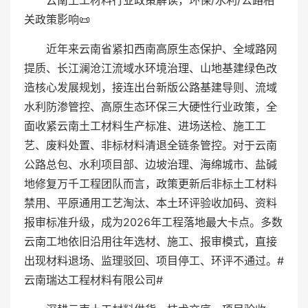
云南土工材料行业政策解读，环保/水利/公路相
关政策影响📜
近年来云南省紧扣西南高原生态保护、全域路网
提质、长江澜沧江流域水环境治理、山地基建绿色改
造核心发展规划，接连出台新版公路基建导则、流域
水利防渗管控、高原生态环保三大硬性行业政策，全
面收紧云南土工材料生产标准、进场送检、施工工
艺、废料处置、非标材料清退全链条管控。对于云南
公路总包、水利项目部、边坡治理、海绵城市、盐碱
地修复万千工程团队而言，政策更新后非标土工材料
禁用、平原通用工艺淘汰、本土环评验收加码、资料
报审标准升级，成为2026年工程落地最大卡点。多数
云南工地依旧沿用往年选材、施工、报审模式，直接
出现材料退场、监理驳回、项目停工、环评不通过。#
云南瑞达工程材料有限公司#