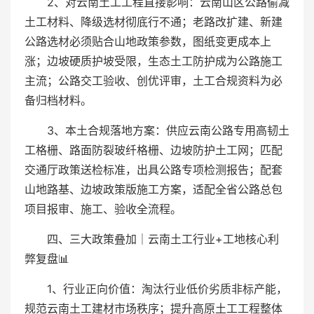
2、对云南土工工程直接影响：云南山区公路偷减
土工材料、降级选材彻底行不通；老路改扩建、新建
公路选材必须贴合山地政策参数，图纸变更成本上
涨；边坡硬质护坡受限，生态土工防护成为公路施工
主流；公路交工验收、创优评审，土工合规资料为必
备归档材料。
3、本土合规落地方案：供应云南公路专用高韧土
工格栅、路面防裂玻纤格栅、边坡防护土工网；匹配
交通厅政策送检标准，出具公路专项检测报告；配套
山地路基、边坡政策版施工方案，适配全省公路总包
项目报审、施工、验收全流程。
四、三大政策叠加｜云南土工行业+工地核心利
弊复盘📊
1、行业正向价值：淘汰行业低价劣质非标产能，
规范云南土工建材市场秩序；提升高原土工工程整体