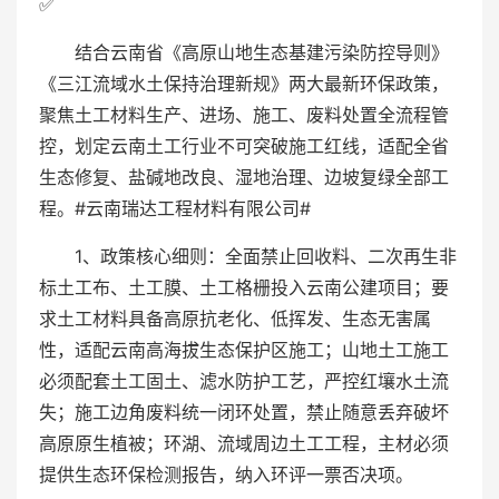
✅
结合云南省《高原山地生态基建污染防控导则》
《三江流域水土保持治理新规》两大最新环保政策，
聚焦土工材料生产、进场、施工、废料处置全流程管
控，划定云南土工行业不可突破施工红线，适配全省
生态修复、盐碱地改良、湿地治理、边坡复绿全部工
程。#云南瑞达工程材料有限公司#
1、政策核心细则：全面禁止回收料、二次再生非
标土工布、土工膜、土工格栅投入云南公建项目；要
求土工材料具备高原抗老化、低挥发、生态无害属
性，适配云南高海拔生态保护区施工；山地土工施工
必须配套土工固土、滤水防护工艺，严控红壤水土流
失；施工边角废料统一闭环处置，禁止随意丢弃破坏
高原原生植被；环湖、流域周边土工工程，主材必须
提供生态环保检测报告，纳入环评一票否决项。