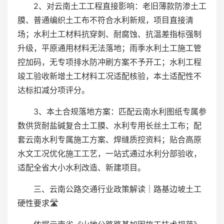
2、对云南土工工程直接影响：老旧薄款防渗土工
膜、普通编织土工布不符合水利新规，项目直接清
场；水利土工材料抗穿刺、耐腐蚀、抗温差指标强制
升级，平原通用材料无法落地；雨季水利土工施工管
控加码，无专项排水防冲刷方案不予开工；水利工程
竣工验收新增土工材料工况适配核验，本土适配性不
达标扣减分项评分。
3、本土合规落地方案：匹配云南水利图纸专属参
数供货耐盐碱复合土工膜、水利专用长丝土工布；配
套云南水利专属施工方案、焊缝质控资料；贴合高原
水文工况优化施工工艺，一站式通过水利分部验收，
适配全省大小水利改造、新建项目。
三、云南公路交通行业政策解读｜路基边坡土工
硬性要求🛣️