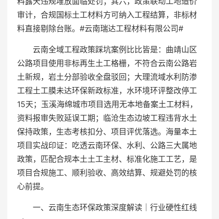
料露天违规堆放面临处罚；其六，政策联动工地造价
审计，合规国标土工材料方可纳入工程结算，非标材
料直接剔除台账。#云南瑞达工程材料有限公司#
云南全域工程政策踩坑案例比比皆是：曲靖山区
公路项目使用非标再生土工格栅，不符合云南公路岩
土新规，岩土分部验收全盘驳回；大理流域水利防渗
工程土工膜未达环保新政标准，水环境环评整改停工
15天；玉溪海绵城市项目选用无本地备案土工材料，
资料报审失败延误工期；临沧生态边坡工程违背水土
保持政策，生态考核扣分、项目评优落选。海量本土
项目实战印证：吃透云南环保、水利、公路三大属地
政策，匹配合规本土土工主材、标准化施工工艺，是
项目合规施工、顺利验收、高效结算、规避处罚的核
心前提。
一、云南生态环保政策深度解读｜行业硬性红线