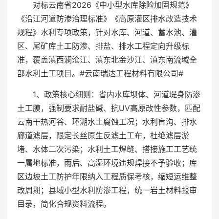
对标云南省2026《中小型水库除险加固规范》
《沿江河道防渗治理标准》《高原灌区排水改造技术
规程》水利专项政策，针对水库、河道、蓄水池、灌
区、尾矿库土工防渗、排盐、排水工程定向升级标
准，覆盖滇西澜沧江、滇东北金沙江、滇东南流域全
部水利土工项目。#云南瑞达工程材料有限公司#
1、政策核心细则：省内水库坝体、河道堤身防渗
土工膜，强制要求耐盐碱、抗UV高原改性参数，匹配
云南干热河谷、环湖水土腐蚀工况；水利盲沟、排水
廊道滤层，限定长丝原生反滤土工布，杜绝滤层淤
堵、水体二次污染；水利土工焊缝、搭接施工工艺统
一属地标准，雨后、高湿环境违规焊接不予验收；库
区边坡土工防护年限纳入工程质保考核，缩短运维整
改周期；县域小型水利防渗工程，统一岩土材料报审
目录，简化合规资料流程。