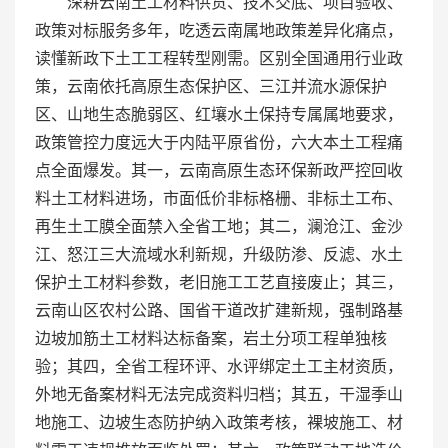
深耕云南土工材料供货、技术交底、项目验收、
政策对标服务多年，吃透云南属地政策差异化痛点，
读懂新政下土工工程转型刚需。区别全国通用行业政
策，云南依托高原生态保护区、三江并流水源保护
区、山地生态脆弱区、红壤水土保持专属属地要求，
政策管控力度远大于内陆平原省份，六大本土工程痛
点全面爆发。其一，云南高原生态环保新政严控回收
料土工材料进场，市面低价非标格栅、非标土工布、
再生土工膜全面禁入全省工地；其二，澜沧江、金沙
江、怒江三大流域水利新规，升级防渗、反滤、水土
保护土工材料参数，老旧施工工艺直接废止；其三，
云南山区农村公路、国省干道改扩建新规，强制路基
边坡加筋土工材料达标备案，岩土分项工程单独核
验；其四，全省工程环评、水评绑定土工主材资质，
外地无备案材料无法完成资料归档；其五，干湿季山
地施工、边坡生态防护纳入政策考核，裸坡施工、材