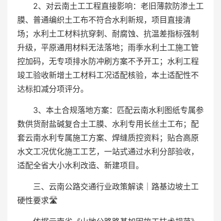
2、对云南土工工程直接影响：老旧薄款防渗土工
膜、普通编织土工布不符合水利新规，项目直接清
场；水利土工材料抗穿刺、耐腐蚀、抗温差指标强制
升级，平原通用材料无法落地；雨季水利土工施工管
控加码，无专项排水防冲刷方案不予开工；水利工程
竣工验收新增土工材料工况适配核验，本土适配性不
达标扣减分项评分。
3、本土合规落地方案：匹配云南水利图纸专属参
数供货耐盐碱复合土工膜、水利专用长丝土工布；配
套云南水利专属施工方案、焊缝质控资料；贴合高原
水文工况优化施工工艺，一站式通过水利分部验收，
适配全省大小水利改造、新建项目。
三、云南公路交通行业政策解读｜路基边坡土工
硬性要求🛣️