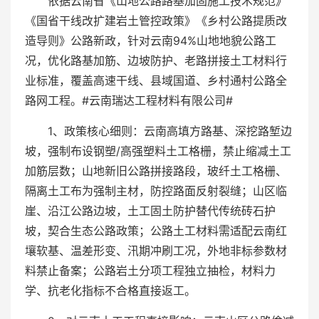
依据云南省《山地公路路基加固施工技术规范》
《国省干线改扩建岩土管控政策》《乡村公路提质改
造导则》公路新政，针对云南94%山地地貌公路工
况，优化路基加筋、边坡防护、老路拼接土工材料行
业标准，覆盖高速干线、县域国道、乡村通村公路全
路网工程。#云南瑞达工程材料有限公司#
1、政策核心细则：云南高填方路基、深挖路堑边
坡，强制布设钢塑/高强塑料土工格栅，禁止缩减土工
加筋层数；山地新旧公路拼接路段，玻纤土工格栅、
隔离土工布为强制主材，防控路面反射裂缝；山区临
崖、沿江公路边坡，土工固土防护替代传统砖石护
坡，契合生态公路政策；公路土工材料需适配云南红
壤软基、温差形变、汛期冲刷工况，外地非标参数材
料禁止备案；公路岩土分项工程独立抽检，材料力
学、抗老化指标不合格直接返工。