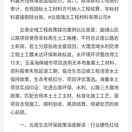
料露天违规堆放面临处罚；其六，政策联动工地造价
审计，合规国标土工材料方可纳入工程结算，非标材
料直接剔除台账。#云南瑞达工程材料有限公司#
云南全域工程政策踩坑案例比比皆是：曲靖山区
公路项目使用非标再生土工格栅，不符合云南公路岩
土新规，岩土分部验收全盘驳回；大理流域水利防渗
工程土工膜未达环保新政标准，水环境环评整改停工
15天；玉溪海绵城市项目选用无本地备案土工材料，
资料报审失败延误工期；临沧生态边坡工程违背水土
保持政策，生态考核扣分、项目评优落选。海量本土
项目实战印证：吃透云南环保、水利、公路三大属地
政策，匹配合规本土土工主材、标准化施工工艺，是
项目合规施工、顺利验收、高效结算、规避处罚的核
心前提。
一、云南生态环保政策深度解读｜行业硬性红线