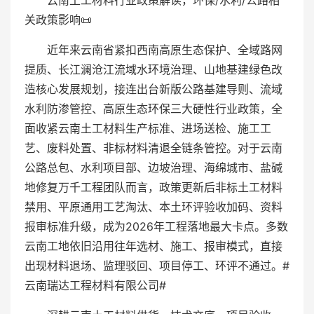
云南土工材料行业政策解读，环保/水利/公路相
关政策影响📜
近年来云南省紧扣西南高原生态保护、全域路网
提质、长江澜沧江流域水环境治理、山地基建绿色改
造核心发展规划，接连出台新版公路基建导则、流域
水利防渗管控、高原生态环保三大硬性行业政策，全
面收紧云南土工材料生产标准、进场送检、施工工
艺、废料处置、非标材料清退全链条管控。对于云南
公路总包、水利项目部、边坡治理、海绵城市、盐碱
地修复万千工程团队而言，政策更新后非标土工材料
禁用、平原通用工艺淘汰、本土环评验收加码、资料
报审标准升级，成为2026年工程落地最大卡点。多数
云南工地依旧沿用往年选材、施工、报审模式，直接
出现材料退场、监理驳回、项目停工、环评不通过。#
云南瑞达工程材料有限公司#