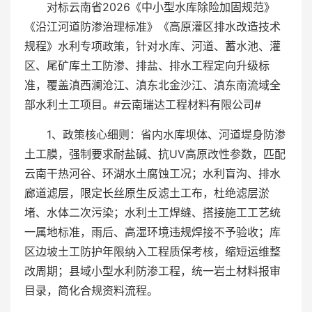
对标云南省2026《中小型水库除险加固规范》
《沿江河道防渗治理标准》《高原灌区排水改造技术
规程》水利专项政策，针对水库、河道、蓄水池、灌
区、尾矿库土工防渗、排盐、排水工程定向升级标
准，覆盖滇西澜沧江、滇东北金沙江、滇东南流域全
部水利土工项目。#云南瑞达工程材料有限公司#
1、政策核心细则：省内水库坝体、河道堤身防渗
土工膜，强制要求耐盐碱、抗UV高原改性参数，匹配
云南干热河谷、环湖水土腐蚀工况；水利盲沟、排水
廊道滤层，限定长丝原生反滤土工布，杜绝滤层淤
堵、水体二次污染；水利土工焊缝、搭接施工工艺统
一属地标准，雨后、高湿环境违规焊接不予验收；库
区边坡土工防护年限纳入工程质保考核，缩短运维整
改周期；县域小型水利防渗工程，统一岩土材料报审
目录，简化合规资料流程。