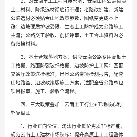
2、对云南土工工程直接影响：云南山区公路偷减
土工材料、降级选材彻底行不通；老路改扩建、新建
公路选材必须贴合山地政策参数，图纸变更成本上
涨；边坡硬质护坡受限，生态土工防护成为公路施工
主流；公路交工验收、创优评审，土工合规资料为必
备归档材料。
3、本土合规落地方案：供应云南公路专用高韧土
工格栅、路面防裂玻纤格栅、边坡防护土工网；匹配
交通厅政策送检标准，出具公路专项检测报告；配套
山地路基、边坡政策版施工方案，适配全省公路总包
项目报审、施工、验收全流程。
四、三大政策叠加｜云南土工行业+工地核心利
弊复盘📊
1、行业正向价值：淘汰行业低价劣质非标产能，
规范云南土工建材市场秩序；提升高原土工工程整体