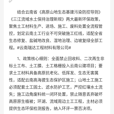
✅
结合云南省《高原山地生态基建污染防控导则》
《三江流域水土保持治理新规》两大最新环保政策，
聚焦土工材料生产、进场、施工、废料处置全流程管
控，划定云南土工行业不可突破施工红线，适配全省
生态修复、盐碱地改良、湿地治理、边坡复绿全部工
程。#云南瑞达工程材料有限公司#
1、政策核心细则：全面禁止回收料、二次再生非
标土工布、土工膜、土工格栅投入云南公建项目；要
求土工材料具备高原抗老化、低挥发、生态无害属
性，适配云南高海拔生态保护区施工；山地土工施工
必须配套土工固土、滤水防护工艺，严控红壤水土流
失；施工边角废料统一闭环处置，禁止随意丢弃破坏
高原原生植被；环湖、流域周边土工工程，主材必须
提供生态环保检测报告，纳入环评一票否决项。