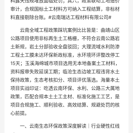
料露天违规堆放面临处罚；其六，政策联动工地造价
审计，合规国标土工材料方可纳入工程结算，非标材
料直接剔除台账。#云南瑞达工程材料有限公司#
云南全域工程政策踩坑案例比比皆是：曲靖山区
公路项目使用非标再生土工格栅，不符合云南公路岩
土新规，岩土分部验收全盘驳回；大理流域水利防渗
工程土工膜未达环保新政标准，水环境环评整改停工
15天；玉溪海绵城市项目选用无本地备案土工材料，
资料报审失败延误工期；临沧生态边坡工程违背水土
保持政策，生态考核扣分、项目评优落选。海量本土
项目实战印证：吃透云南环保、水利、公路三大属地
政策，匹配合规本土土工主材、标准化施工工艺，是
项目合规施工、顺利验收、高效结算、规避处罚的核
心前提。
一、云南生态环保政策深度解读｜行业硬性红线