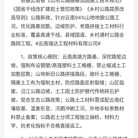
依据云南省《山地公路路基加固施工技术规范》
《国省干线改扩建岩土管控政策》《乡村公路提质改
造导则》公路新政，针对云南94%山地地貌公路工
况，优化路基加筋、边坡防护、老路拼接土工材料行
业标准，覆盖高速干线、县域国道、乡村通村公路全
路网工程。#云南瑞达工程材料有限公司#
1、政策核心细则：云南高填方路基、深挖路堑边
坡，强制布设钢塑/高强塑料土工格栅，禁止缩减土工
加筋层数；山地新旧公路拼接路段，玻纤土工格栅、
隔离土工布为强制主材，防控路面反射裂缝；山区临
崖、沿江公路边坡，土工固土防护替代传统砖石护
坡，契合生态公路政策；公路土工材料需适配云南红
壤软基、温差形变、汛期冲刷工况，外地非标参数材
料禁止备案；公路岩土分项工程独立抽检，材料力
学、抗老化指标不合格直接返工。