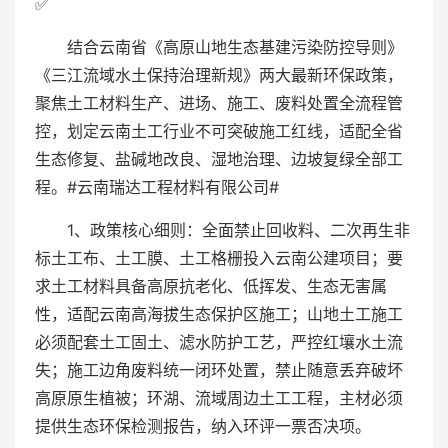
✅
结合云南省《高原山地生态基建污染防控导则》
《三江流域水土保持治理新规》两大最新环保政策，
聚焦土工材料生产、进场、施工、废料处置全流程管
控，划定云南土工行业不可突破施工红线，适配全省
生态修复、盐碱地改良、湿地治理、边坡复绿全部工
程。#云南瑞达工程材料有限公司#
1、政策核心细则：全面禁止回收料、二次再生非
标土工布、土工膜、土工格栅投入云南公建项目；要
求土工材料具备高原抗老化、低挥发、生态无害属
性，适配云南高海拔生态保护区施工；山地土工施工
必须配套土工固土、滤水防护工艺，严控红壤水土流
失；施工边角废料统一闭环处置，禁止随意丢弃破坏
高原原生植被；环湖、流域周边土工工程，主材必须
提供生态环保检测报告，纳入环评一票否决项。