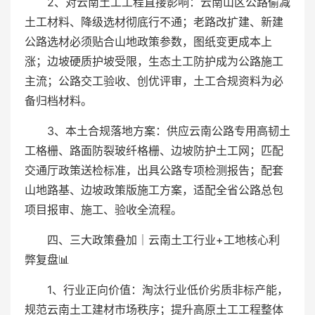
2、对云南土工工程直接影响：云南山区公路偷减
土工材料、降级选材彻底行不通；老路改扩建、新建
公路选材必须贴合山地政策参数，图纸变更成本上
涨；边坡硬质护坡受限，生态土工防护成为公路施工
主流；公路交工验收、创优评审，土工合规资料为必
备归档材料。
3、本土合规落地方案：供应云南公路专用高韧土
工格栅、路面防裂玻纤格栅、边坡防护土工网；匹配
交通厅政策送检标准，出具公路专项检测报告；配套
山地路基、边坡政策版施工方案，适配全省公路总包
项目报审、施工、验收全流程。
四、三大政策叠加｜云南土工行业+工地核心利
弊复盘📊
1、行业正向价值：淘汰行业低价劣质非标产能，
规范云南土工建材市场秩序；提升高原土工工程整体