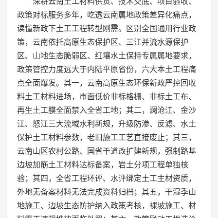
深耕云南土工材料供货、技术交底、项目验收、
政策对标服务多年，吃透云南属地政策差异化痛点，
读懂新政下土工工程转型刚需。区别全国通用行业政
策，云南依托高原生态保护区、三江并流水源保护
区、山地生态脆弱区、红壤水土保持专属属地要求，
政策管控力度远大于内陆平原省份，六大本土工程痛
点全面爆发。其一，云南高原生态环保新政严控回收
料土工材料进场，市面低价非标格栅、非标土工布、
再生土工膜全面禁入全省工地；其二，澜沧江、金沙
江、怒江三大流域水利新规，升级防渗、反滤、水土
保护土工材料参数，老旧施工工艺直接废止；其三，
云南山区农村公路、国省干道改扩建新规，强制路基
边坡加筋土工材料达标备案，岩土分项工程单独核
验；其四，全省工程环评、水评绑定土工主材资质，
外地无备案材料无法完成资料归档；其五，干湿季山
地施工、边坡生态防护纳入政策考核，裸坡施工、材