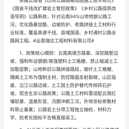
依据云南省《山地公路路基加固施工技术规范》
《国省干线改扩建岩土管控政策》《乡村公路提质改
造导则》公路新政，针对云南94%山地地貌公路工
况，优化路基加筋、边坡防护、老路拼接土工材料行
业标准，覆盖高速干线、县域国道、乡村通村公路全
路网工程。#云南瑞达工程材料有限公司#
1、政策核心细则：云南高填方路基、深挖路堑边
坡，强制布设钢塑/高强塑料土工格栅，禁止缩减土工
加筋层数；山地新旧公路拼接路段，玻纤土工格栅、
隔离土工布为强制主材，防控路面反射裂缝；山区临
崖、沿江公路边坡，土工固土防护替代传统砖石护
坡，契合生态公路政策；公路土工材料需适配云南红
壤软基、温差形变、汛期冲刷工况，外地非标参数材
料禁止备案；公路岩土分项工程独立抽检，材料力
学、抗老化指标不合格直接返工。