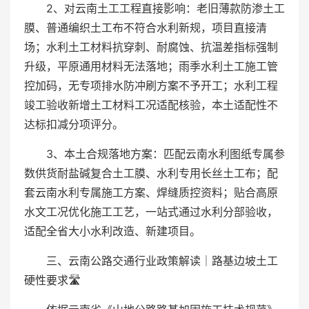
2、对云南土工工程直接影响：老旧薄款防渗土工
膜、普通编织土工布不符合水利新规，项目直接清
场；水利土工材料抗穿刺、耐腐蚀、抗温差指标强制
升级，平原通用材料无法落地；雨季水利土工施工管
控加码，无专项排水防冲刷方案不予开工；水利工程
竣工验收新增土工材料工况适配核验，本土适配性不
达标扣减分项评分。
3、本土合规落地方案：匹配云南水利图纸专属参
数供货耐盐碱复合土工膜、水利专用长丝土工布；配
套云南水利专属施工方案、焊缝质控资料；贴合高原
水文工况优化施工工艺，一站式通过水利分部验收，
适配全省大小水利改造、新建项目。
三、云南公路交通行业政策解读｜路基边坡土工
硬性要求🛣️