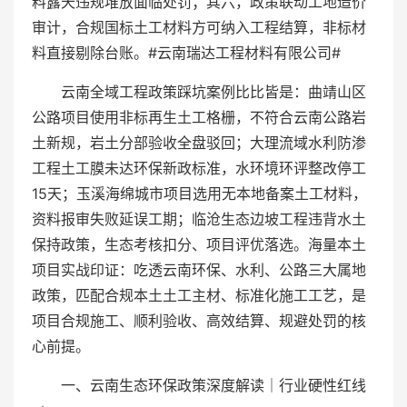
料露天违规堆放面临处罚；其六，政策联动工地造价
审计，合规国标土工材料方可纳入工程结算，非标材
料直接剔除台账。#云南瑞达工程材料有限公司#
云南全域工程政策踩坑案例比比皆是：曲靖山区
公路项目使用非标再生土工格栅，不符合云南公路岩
土新规，岩土分部验收全盘驳回；大理流域水利防渗
工程土工膜未达环保新政标准，水环境环评整改停工
15天；玉溪海绵城市项目选用无本地备案土工材料，
资料报审失败延误工期；临沧生态边坡工程违背水土
保持政策，生态考核扣分、项目评优落选。海量本土
项目实战印证：吃透云南环保、水利、公路三大属地
政策，匹配合规本土土工主材、标准化施工工艺，是
项目合规施工、顺利验收、高效结算、规避处罚的核
心前提。
一、云南生态环保政策深度解读｜行业硬性红线