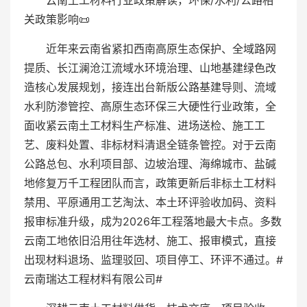
云南土工材料行业政策解读，环保/水利/公路相
关政策影响📜
近年来云南省紧扣西南高原生态保护、全域路网
提质、长江澜沧江流域水环境治理、山地基建绿色改
造核心发展规划，接连出台新版公路基建导则、流域
水利防渗管控、高原生态环保三大硬性行业政策，全
面收紧云南土工材料生产标准、进场送检、施工工
艺、废料处置、非标材料清退全链条管控。对于云南
公路总包、水利项目部、边坡治理、海绵城市、盐碱
地修复万千工程团队而言，政策更新后非标土工材料
禁用、平原通用工艺淘汰、本土环评验收加码、资料
报审标准升级，成为2026年工程落地最大卡点。多数
云南工地依旧沿用往年选材、施工、报审模式，直接
出现材料退场、监理驳回、项目停工、环评不通过。#
云南瑞达工程材料有限公司#