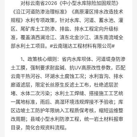
对标云南省2026《中小型水库除险加固规范》
《沿江河道防渗治理标准》《高原灌区排水改造技术
规程》水利专项政策，针对水库、河道、蓄水池、灌
区、尾矿库土工防渗、排盐、排水工程定向升级标
准，覆盖滇西澜沧江、滇东北金沙江、滇东南流域全
部水利土工项目。#云南瑞达工程材料有限公司#
1、政策核心细则：省内水库坝体、河道堤身防渗
土工膜，强制要求耐盐碱、抗UV高原改性参数，匹配
云南干热河谷、环湖水土腐蚀工况；水利盲沟、排水
廊道滤层，限定长丝原生反滤土工布，杜绝滤层淤
堵、水体二次污染；水利土工焊缝、搭接施工工艺统
一属地标准，雨后、高湿环境违规焊接不予验收；库
区边坡土工防护年限纳入工程质保考核，缩短运维整
改周期；县域小型水利防渗工程，统一岩土材料报审
目录，简化合规资料流程。