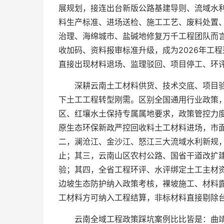
展规划，接连出台新版公路基建导则、流域水
料生产标准、进场送检、施工工艺、废料处置
治理、海绵城市、盐碱地修复万千工程团队而
收加码、资料报审标准升级，成为2026年工
直接出现材料退场、监理驳回、项目停工、环评
深耕云南土工材料供货、技术交底、项目
下土工工程转型刚需。区别全国通用行业政策
区、红壤水土保持专属属地要求，政策管控力
原生态环保新政严控回收料土工材料进场，市
二，澜沧江、金沙江、怒江三大流域水利新规
止；其三，云南山区农村公路、国省干道改扩
验；其四，全省工程环评、水评绑定土工主材
边坡生态防护纳入政策考核，裸坡施工、材料
工材料方可纳入工程结算，非标材料直接剔除台
云南全域工程政策踩坑案例比比皆是：曲