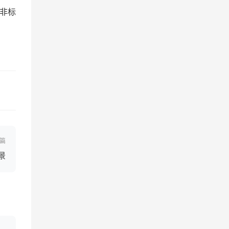
非标
篇
景