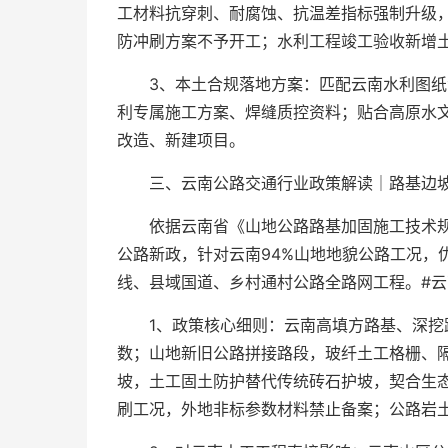
工材料抗穿刺、耐腐蚀、抗温差指标强制升级
防冲刷方案不予开工；水利工程竣工验收新增
3、本土合规落地方案：匹配云南水利图
利专属施工方案、焊缝质控资料；贴合高原水
改造、新建项目。
三、云南公路交通行业政策解读｜路基边坡土
依据云南省《山地公路路基加固施工技术
公路新政，针对云南94%山地地貌公路工况，
线、县域国道、乡村通村公路全路网工程。#云
1、政策核心细则：云南高填方路基、深挖
数；山地新旧公路拼接路段，玻纤土工格栅、
坡，土工固土防护替代传统砖石护坡，契合生
刷工况，外地非标参数材料禁止备案；公路岩