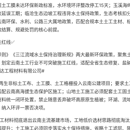
土工膜未达环保新政标准，水环境环评整改停工15天；玉溪海
败延误工期；临沧生态边坡工程违背水土保持政策，生态考核扣
云南环保、水利、公路三大属地政策，匹配合规本土土工主材、
效结算、规避处罚的核心前提。
性红线✅
导则》《三江流域水土保持治理新规》两大最新环保政策，聚焦
，划定云南土工行业不可突破施工红线，适配全省生态修复、盐
达工程材料有限公司#
次再生非标土工布、土工膜、土工格栅投入云南公建项目；要求土
适配云南高海拔生态保护区施工；山地土工施工必须配套土工固
废料统一闭环处置，禁止随意丢弃破坏高原原生植被；环湖、流
，纳入环评一票否决项。
土工材料彻底退出云南主流基建市场，工地低价选材思路彻底淘汰
幅提升；土工施工必须同步落实水土保持措施，省略土工滤层、