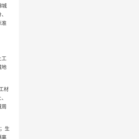
绵城
分、
标准
土工
碱地
工材
土、
域周
；生
隔离