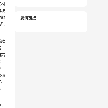
工材
边坡
评验
友情链接
式，
新政
弱
南高
其
废
独核
工、
标土
规，