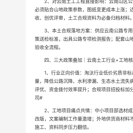
2、对云南土工工程直接影响：云南山区
必须贴合山地政策参数，图纸变更成本上涨；
收、创优评审，土工合规资料为必备归档材料
3、本土合规落地方案：供应云南公路专
策送检标准，出具公路专项检测报告；配套山
验收全流程。
四、三大政策叠加｜云南土工行业+工地核
1、行业正向价值：淘汰行业低价劣质非
量，降低公路沉降、水利渗漏、生态水土流失
评优、资金拨付效率提升；合规项目招投标加
司#
2、工地项目痛点共情：中小项目部选材
改版，文案编制工作量激增；外地供货商材料
施工、资料同步压力翻倍。