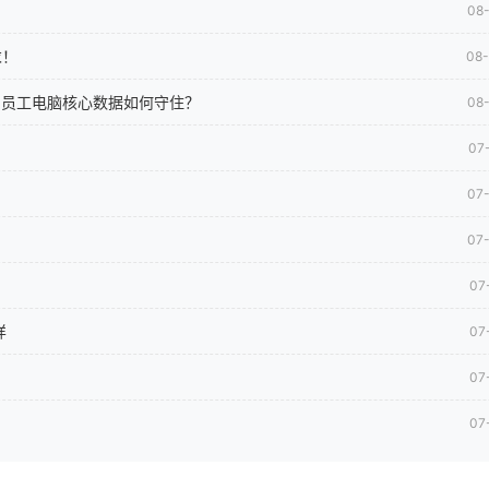
08
求！
08
司员工电脑核心数据如何守住？
08
07
07
07
07
样
07
07
07