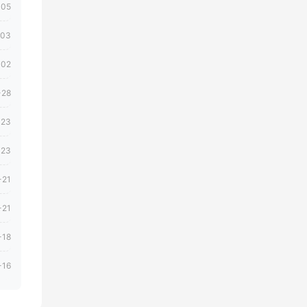
-05
-03
-02
-28
-23
-23
-21
-21
-18
-16