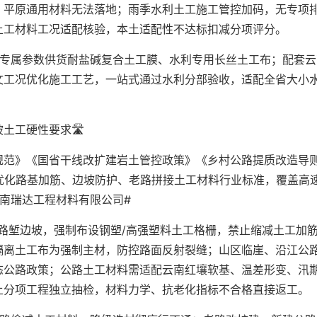
，平原通用材料无法落地；雨季水利土工施工管控加码，无专项
土工材料工况适配核验，本土适配性不达标扣减分项评分。
纸专属参数供货耐盐碱复合土工膜、水利专用长丝土工布；配套云
文工况优化施工工艺，一站式通过水利分部验收，适配全省大小
工硬性要求🛣️
规范》《国省干线改扩建岩土管控政策》《乡村公路提质改造导
优化路基加筋、边坡防护、老路拼接土工材料行业标准，覆盖高
南瑞达工程材料有限公司#
路堑边坡，强制布设钢塑/高强塑料土工格栅，禁止缩减土工加
隔离土工布为强制主材，防控路面反射裂缝；山区临崖、沿江公
态公路政策；公路土工材料需适配云南红壤软基、温差形变、汛
土分项工程独立抽检，材料力学、抗老化指标不合格直接返工。