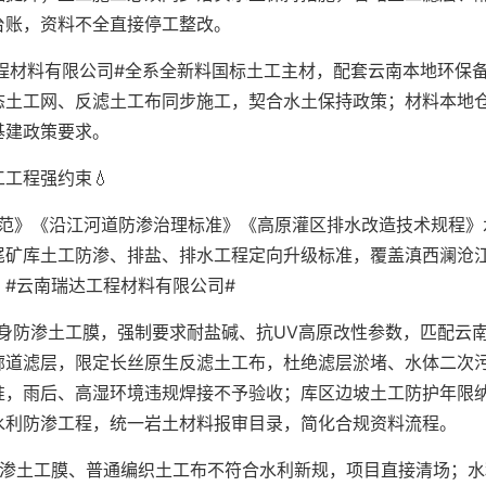
台账，资料不全直接停工整改。
程材料有限公司#全系全新料国标土工主材，配套云南本地环保
态土工网、反滤土工布同步施工，契合水土保持政策；材料本地
基建政策要求。
工程强约束💧
规范》《沿江河道防渗治理标准》《高原灌区排水改造技术规程》
尾矿库土工防渗、排盐、排水工程定向升级标准，覆盖滇西澜沧
#云南瑞达工程材料有限公司#
身防渗土工膜，强制要求耐盐碱、抗UV高原改性参数，匹配云
廊道滤层，限定长丝原生反滤土工布，杜绝滤层淤堵、水体二次
准，雨后、高湿环境违规焊接不予验收；库区边坡土工防护年限
水利防渗工程，统一岩土材料报审目录，简化合规资料流程。
防渗土工膜、普通编织土工布不符合水利新规，项目直接清场；水