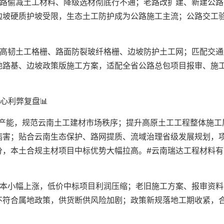
公路偷减土工材料、降级选材彻底行不通；老路改扩建、新建公路
边坡硬质护坡受限，生态土工防护成为公路施工主流；公路交工
。
用高韧土工格栅、路面防裂玻纤格栅、边坡防护土工网；匹配交通
地路基、边坡政策版施工方案，适配全省公路总包项目报审、施
心利弊复盘📊
标产能，规范云南土工建材市场秩序；提升高原土工工程整体施工
病害；贴合云南生态保护、路网提质、流域治理省级发展规划，
分，本土合规主材项目中标优势大幅拉高。#云南瑞达工程材料有
成本小幅上涨，低价中标项目利润压缩；老旧施工方案、报审资料
不符合属地政策，供货断供风险加剧；政策新规落地工期收紧，