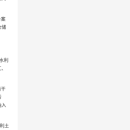
备案
仓储
水利
江、
南干
污
纳入
利土