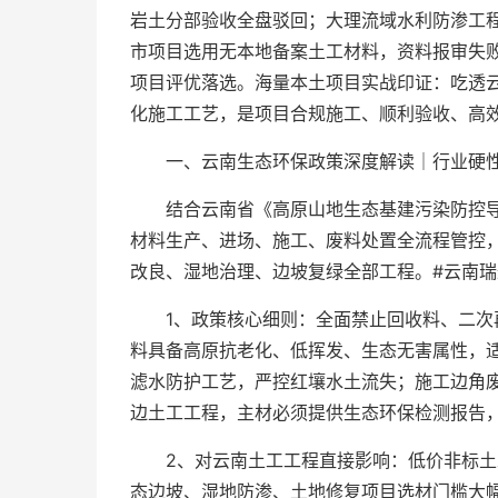
岩土分部验收全盘驳回；大理流域水利防渗工程
市项目选用无本地备案土工材料，资料报审失
项目评优落选。海量本土项目实战印证：吃透
化施工工艺，是项目合规施工、顺利验收、高
一、云南生态环保政策深度解读｜行业硬
结合云南省《高原山地生态基建污染防控
材料生产、进场、施工、废料处置全流程管控
改良、湿地治理、边坡复绿全部工程。#云南瑞
1、政策核心细则：全面禁止回收料、二
料具备高原抗老化、低挥发、生态无害属性，
滤水防护工艺，严控红壤水土流失；施工边角
边土工工程，主材必须提供生态环保检测报告
2、对云南土工工程直接影响：低价非标
态边坡、湿地防渗、土地修复项目选材门槛大