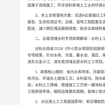
层属于违规施工；环评资料新增土工主材环保
3、本土合规落地方案：优选#云南瑞达工
报告、生态检测证书；边坡、湿地工程配套生
配送，减少跨区域运输碳排放，贴合云南绿色
二、云南流域水利专项政策解读｜水利土工
对标云南省2026《中小型水库除险加固
专项政策，针对水库、河道、蓄水池、灌区、
滇东北金沙江、滇东南流域全部水利土工项目。
1、政策核心细则：省内水库坝体、河道堤
热河谷、环湖水土腐蚀工况；水利盲沟、排水
染；水利土工焊缝、搭接施工工艺统一属地标
工程质保考核，缩短运维整改周期；县域小型
2、对云南土工工程直接影响：老旧薄款