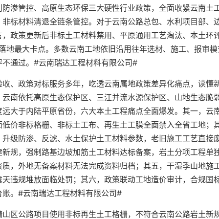
利防渗管控、高原生态环保三大硬性行业政策，全面收紧云南土
、非标材料清退全链条管控。对于云南公路总包、水利项目部、
言，政策更新后非标土工材料禁用、平原通用工艺淘汰、本土环
程落地最大卡点。多数云南工地依旧沿用往年选材、施工、报审模
不通过。#云南瑞达工程材料有限公司#
验收、政策对标服务多年，吃透云南属地政策差异化痛点，读懂
，云南依托高原生态保护区、三江并流水源保护区、山地生态脆
度远大于内陆平原省份，六大本土工程痛点全面爆发。其一，云
面低价非标格栅、非标土工布、再生土工膜全面禁入全省工地；
，升级防渗、反滤、水土保护土工材料参数，老旧施工工艺直接
建新规，强制路基边坡加筋土工材料达标备案，岩土分项工程单
资质，外地无备案材料无法完成资料归档；其五，干湿季山地施
露天违规堆放面临处罚；其六，政策联动工地造价审计，合规国
账。#云南瑞达工程材料有限公司#
靖山区公路项目使用非标再生土工格栅，不符合云南公路岩土新