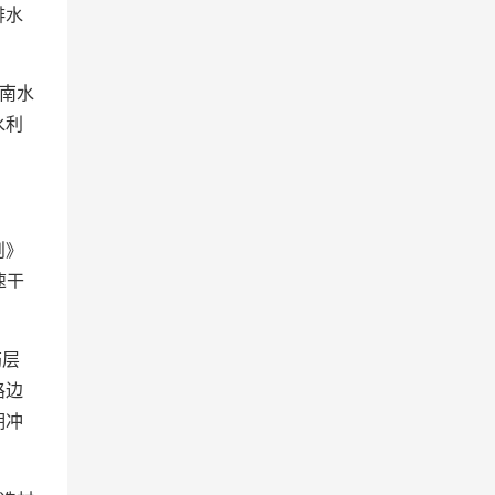
排水
南水
水利
则》
速干
筋层
路边
期冲