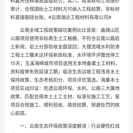
料露天违规堆放面临处罚；其六，政策联动工地造价
审计，合规国标土工材料方可纳入工程结算，非标材
料直接剔除台账。#云南瑞达工程材料有限公司#
云南全域工程政策踩坑案例比比皆是：曲靖山区
公路项目使用非标再生土工格栅，不符合云南公路岩
土新规，岩土分部验收全盘驳回；大理流域水利防渗
工程土工膜未达环保新政标准，水环境环评整改停工
15天；玉溪海绵城市项目选用无本地备案土工材料，
资料报审失败延误工期；临沧生态边坡工程违背水土
保持政策，生态考核扣分、项目评优落选。海量本土
项目实战印证：吃透云南环保、水利、公路三大属地
政策，匹配合规本土土工主材、标准化施工工艺，是
项目合规施工、顺利验收、高效结算、规避处罚的核
心前提。
一、云南生态环保政策深度解读｜行业硬性红线