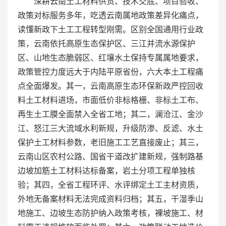
深耕云南土工材料供货、技术交底、项目验收、
政策对标服务多年，吃透云南属地政策差异化痛点，
读懂新政下土工工程转型刚需。区别全国通用行业政
策，云南依托高原生态保护区、三江并流水源保护
区、山地生态脆弱区、红壤水土保持专属属地要求，
政策管控力度远大于内陆平原省份，六大本土工程痛
点全面爆发。其一，云南高原生态环保新政严控回收
料土工材料进场，市面低价非标格栅、非标土工布、
再生土工膜全面禁入全省工地；其二，澜沧江、金沙
江、怒江三大流域水利新规，升级防渗、反滤、水土
保护土工材料参数，老旧施工工艺直接废止；其三，
云南山区农村公路、国省干道改扩建新规，强制路基
边坡加筋土工材料达标备案，岩土分项工程单独核
验；其四，全省工程环评、水评绑定土工主材资质，
外地无备案材料无法完成资料归档；其五，干湿季山
地施工、边坡生态防护纳入政策考核，裸坡施工、材