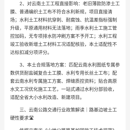
2、对云南土工工程直接影响：老旧薄款防渗土工
膜、普通编织土工布不符合水利新规，项目直接清
场；水利土工材料抗穿刺、耐腐蚀、抗温差指标强制
升级，平原通用材料无法落地；雨季水利土工施工管
控加码，无专项排水防冲刷方案不予开工；水利工程
竣工验收新增土工材料工况适配核验，本土适配性不
达标扣减分项评分。
3、本土合规落地方案：匹配云南水利图纸专属参
数供货耐盐碱复合土工膜、水利专用长丝土工布；配
套云南水利专属施工方案、焊缝质控资料；贴合高原
水文工况优化施工工艺，一站式通过水利分部验收，
适配全省大小水利改造、新建项目。
三、云南公路交通行业政策解读｜路基边坡土工
硬性要求🛣️