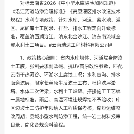
对标云南省2026《中小型水库除险加固规范》
《沿江河道防渗治理标准》《高原灌区排水改造技术
规程》水利专项政策，针对水库、河道、蓄水池、灌
区、尾矿库土工防渗、排盐、排水工程定向升级标
准，覆盖滇西澜沧江、滇东北金沙江、滇东南流域全
部水利土工项目。#云南瑞达工程材料有限公司#
1、政策核心细则：省内水库坝体、河道堤身防渗
土工膜，强制要求耐盐碱、抗UV高原改性参数，匹配
云南干热河谷、环湖水土腐蚀工况；水利盲沟、排水
廊道滤层，限定长丝原生反滤土工布，杜绝滤层淤
堵、水体二次污染；水利土工焊缝、搭接施工工艺统
一属地标准，雨后、高湿环境违规焊接不予验收；库
区边坡土工防护年限纳入工程质保考核，缩短运维整
改周期；县域小型水利防渗工程，统一岩土材料报审
目录，简化合规资料流程。