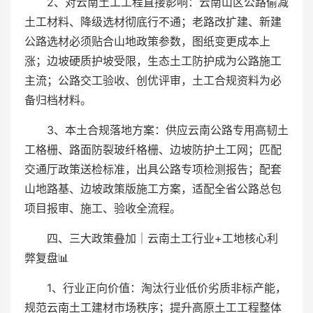
2、对云南土工工程直接影响：云南山区公路偷减
土工材料、降级选材彻底行不通；老路改扩建、新建
公路选材必须贴合山地政策参数，图纸变更成本上
涨；边坡硬质护坡受限，生态土工防护成为公路施工
主流；公路交工验收、创优评审，土工合规资料为必
备归档材料。
3、本土合规落地方案：供应云南公路专用高韧土
工格栅、路面防裂玻纤格栅、边坡防护土工网；匹配
交通厅政策送检标准，出具公路专项检测报告；配套
山地路基、边坡政策版施工方案，适配全省公路总包
项目报审、施工、验收全流程。
四、三大政策叠加｜云南土工行业+工地核心利
弊复盘📊
1、行业正向价值：淘汰行业低价劣质非标产能，
规范云南土工建材市场秩序；提升高原土工工程整体