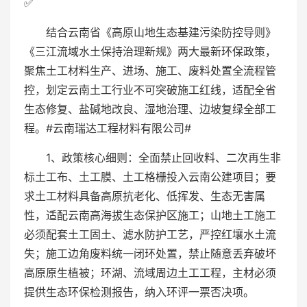
✅
结合云南省《高原山地生态基建污染防控导则》
《三江流域水土保持治理新规》两大最新环保政策，
聚焦土工材料生产、进场、施工、废料处置全流程管
控，划定云南土工行业不可突破施工红线，适配全省
生态修复、盐碱地改良、湿地治理、边坡复绿全部工
程。#云南瑞达工程材料有限公司#
1、政策核心细则：全面禁止回收料、二次再生非
标土工布、土工膜、土工格栅投入云南公建项目；要
求土工材料具备高原抗老化、低挥发、生态无害属
性，适配云南高海拔生态保护区施工；山地土工施工
必须配套土工固土、滤水防护工艺，严控红壤水土流
失；施工边角废料统一闭环处置，禁止随意丢弃破坏
高原原生植被；环湖、流域周边土工工程，主材必须
提供生态环保检测报告，纳入环评一票否决项。