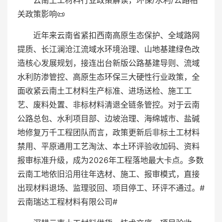
云南土工材料行业政策解读，环保/水利/公路相
关政策影响📜
近年来云南省紧扣西南高原生态保护、全域路网
提质、长江澜沧江流域水环境治理、山地基建绿色改
造核心发展规划，接连出台新版公路基建导则、流域
水利防渗管控、高原生态环保三大硬性行业政策，全
面收紧云南土工材料生产标准、进场送检、施工工
艺、废料处置、非标材料清退全链条管控。对于云南
公路总包、水利项目部、边坡治理、海绵城市、盐碱
地修复万千工程团队而言，政策更新后非标土工材料
禁用、平原通用工艺淘汰、本土环评验收加码、资料
报审标准升级，成为2026年工程落地最大卡点。多数
云南工地依旧沿用往年选材、施工、报审模式，直接
出现材料退场、监理驳回、项目停工、环评不通过。#
云南瑞达工程材料有限公司#