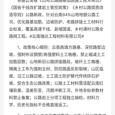
依据云南省《山地公路路基加固施工技术规范》
《国省干线改扩建岩土管控政策》《乡村公路提质改
造导则》公路新政，针对云南94%山地地貌公路工
况，优化路基加筋、边坡防护、老路拼接土工材料行
业标准，覆盖高速干线、县域国道、乡村通村公路全
路网工程。#云南瑞达工程材料有限公司#
1、政策核心细则：云南高填方路基、深挖路堑边
坡，强制布设钢塑/高强塑料土工格栅，禁止缩减土工
加筋层数；山地新旧公路拼接路段，玻纤土工格栅、
隔离土工布为强制主材，防控路面反射裂缝；山区临
崖、沿江公路边坡，土工固土防护替代传统砖石护
坡，契合生态公路政策；公路土工材料需适配云南红
壤软基、温差形变、汛期冲刷工况，外地非标参数材
料禁止备案；公路岩土分项工程独立抽检，材料力
学、抗老化指标不合格直接返工。