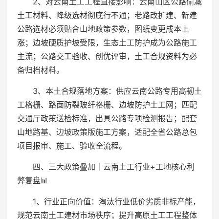
2、对云南土工工程直接影响：云南山区公路偷减
土工材料、降级选材彻底行不通；老路改扩建、新建
公路选材必须贴合山地政策参数，图纸变更成本上
涨；边坡硬质护坡受限，生态土工防护成为公路施工
主流；公路交工验收、创优评审，土工合规资料为必
备归档材料。
3、本土合规落地方案：供应云南公路专用高韧土
工格栅、路面防裂玻纤格栅、边坡防护土工网；匹配
交通厅政策送检标准，出具公路专项检测报告；配套
山地路基、边坡政策版施工方案，适配全省公路总包
项目报审、施工、验收全流程。
四、三大政策叠加｜云南土工行业+工地核心利
弊复盘📊
1、行业正向价值：淘汰行业低价劣质非标产能，
规范云南土工建材市场秩序；提升高原土工工程整体