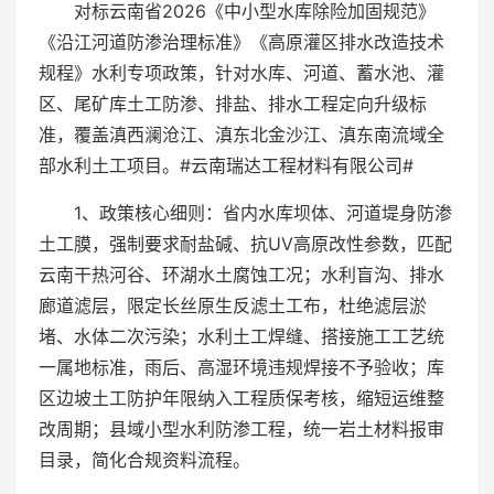
对标云南省2026《中小型水库除险加固规范》
《沿江河道防渗治理标准》《高原灌区排水改造技术
规程》水利专项政策，针对水库、河道、蓄水池、灌
区、尾矿库土工防渗、排盐、排水工程定向升级标
准，覆盖滇西澜沧江、滇东北金沙江、滇东南流域全
部水利土工项目。#云南瑞达工程材料有限公司#
1、政策核心细则：省内水库坝体、河道堤身防渗
土工膜，强制要求耐盐碱、抗UV高原改性参数，匹配
云南干热河谷、环湖水土腐蚀工况；水利盲沟、排水
廊道滤层，限定长丝原生反滤土工布，杜绝滤层淤
堵、水体二次污染；水利土工焊缝、搭接施工工艺统
一属地标准，雨后、高湿环境违规焊接不予验收；库
区边坡土工防护年限纳入工程质保考核，缩短运维整
改周期；县域小型水利防渗工程，统一岩土材料报审
目录，简化合规资料流程。