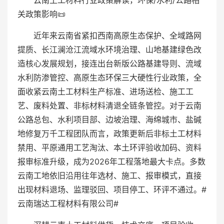
云南土工材料行业政策解读，环保/水利/公路相
关政策影响📜
近年来云南省紧扣西南高原生态保护、全域路网
提质、长江澜沧江流域水环境治理、山地基建绿色改
造核心发展规划，接连出台新版公路基建导则、流域
水利防渗管控、高原生态环保三大硬性行业政策，全
面收紧云南土工材料生产标准、进场送检、施工工
艺、废料处置、非标材料清退全链条管控。对于云南
公路总包、水利项目部、边坡治理、海绵城市、盐碱
地修复万千工程团队而言，政策更新后非标土工材料
禁用、平原通用工艺淘汰、本土环评验收加码、资料
报审标准升级，成为2026年工程落地最大卡点。多数
云南工地依旧沿用往年选材、施工、报审模式，直接
出现材料退场、监理驳回、项目停工、环评不通过。#
云南瑞达工程材料有限公司#