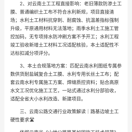
2、对云南土工工程直接影响：老旧薄款防渗土工
膜、普通编织土工布不符合水利新规，项目直接清
场；水利土工材料抗穿刺、耐腐蚀、抗温差指标强制
升级，平原通用材料无法落地；雨季水利土工施工管
控加码，无专项排水防冲刷方案不予开工；水利工程
竣工验收新增土工材料工况适配核验，本土适配性不
达标扣减分项评分。
3、本土合规落地方案：匹配云南水利图纸专属参
数供货耐盐碱复合土工膜、水利专用长丝土工布；配
套云南水利专属施工方案、焊缝质控资料；贴合高原
水文工况优化施工工艺，一站式通过水利分部验收，
适配全省大小水利改造、新建项目。
三、云南公路交通行业政策解读｜路基边坡土工
硬性要求🛣️