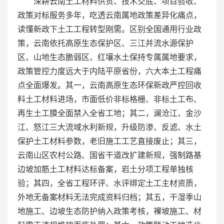
深耕云南土工材料供货、技术交底、项目验收、
政策对标服务多年，吃透云南属地政策差异化痛点，
读懂新政下土工工程转型刚需。区别全国通用行业政
策，云南依托高原生态保护区、三江并流水源保护
区、山地生态脆弱区、红壤水土保持专属属地要求，
政策管控力度远大于内陆平原省份，六大本土工程痛
点全面爆发。其一，云南高原生态环保新政严控回收
料土工材料进场，市面低价非标格栅、非标土工布、
再生土工膜全面禁入全省工地；其二，澜沧江、金沙
江、怒江三大流域水利新规，升级防渗、反滤、水土
保护土工材料参数，老旧施工工艺直接废止；其三，
云南山区农村公路、国省干道改扩建新规，强制路基
边坡加筋土工材料达标备案，岩土分项工程单独核
验；其四，全省工程环评、水评绑定土工主材资质，
外地无备案材料无法完成资料归档；其五，干湿季山
地施工、边坡生态防护纳入政策考核，裸坡施工、材