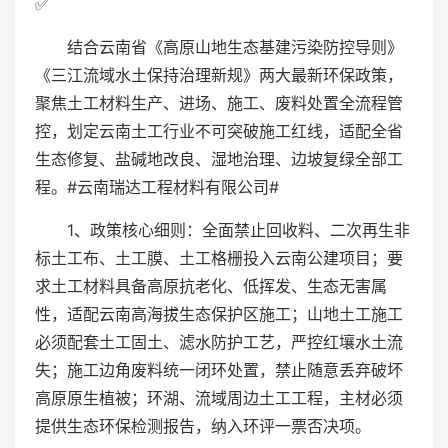
✅
结合云南省《高原山地生态基建污染防控导则》
《三江流域水土保持治理新规》两大最新环保政策，
聚焦土工材料生产、进场、施工、废料处置全流程管
控，划定云南土工行业不可突破施工红线，适配全省
生态修复、盐碱地改良、湿地治理、边坡复绿全部工
程。#云南瑞达工程材料有限公司#
1、政策核心细则：全面禁止回收料、二次再生非
标土工布、土工膜、土工格栅投入云南公建项目；要
求土工材料具备高原抗老化、低挥发、生态无害属
性，适配云南高海拔生态保护区施工；山地土工施工
必须配套土工固土、滤水防护工艺，严控红壤水土流
失；施工边角废料统一闭环处置，禁止随意丢弃破坏
高原原生植被；环湖、流域周边土工工程，主材必须
提供生态环保检测报告，纳入环评一票否决项。