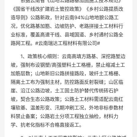
依据云南省《山地公路路基加固施工技术规范》
《国省干线改扩建岩土管控政策》《乡村公路提质改
造导则》公路新政，针对云南94%山地地貌公路工
况，优化路基加筋、边坡防护、老路拼接土工材料行
业标准，覆盖高速干线、县域国道、乡村通村公路全
路网工程。#云南瑞达工程材料有限公司#
1、政策核心细则：云南高填方路基、深挖路堑边
坡，强制布设钢塑/高强塑料土工格栅，禁止缩减土工
加筋层数；山地新旧公路拼接路段，玻纤土工格栅、
隔离土工布为强制主材，防控路面反射裂缝；山区临
崖、沿江公路边坡，土工固土防护替代传统砖石护
坡，契合生态公路政策；公路土工材料需适配云南红
壤软基、温差形变、汛期冲刷工况，外地非标参数材
料禁止备案；公路岩土分项工程独立抽检，材料力
学、抗老化指标不合格直接返工。