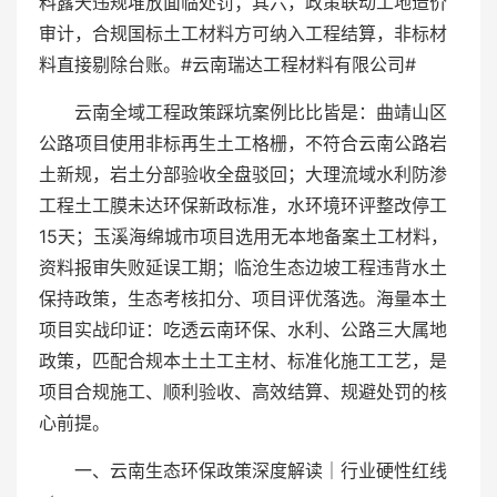
料露天违规堆放面临处罚；其六，政策联动工地造价
审计，合规国标土工材料方可纳入工程结算，非标材
料直接剔除台账。#云南瑞达工程材料有限公司#
云南全域工程政策踩坑案例比比皆是：曲靖山区
公路项目使用非标再生土工格栅，不符合云南公路岩
土新规，岩土分部验收全盘驳回；大理流域水利防渗
工程土工膜未达环保新政标准，水环境环评整改停工
15天；玉溪海绵城市项目选用无本地备案土工材料，
资料报审失败延误工期；临沧生态边坡工程违背水土
保持政策，生态考核扣分、项目评优落选。海量本土
项目实战印证：吃透云南环保、水利、公路三大属地
政策，匹配合规本土土工主材、标准化施工工艺，是
项目合规施工、顺利验收、高效结算、规避处罚的核
心前提。
一、云南生态环保政策深度解读｜行业硬性红线