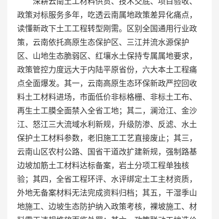
深耕云南土工材料供货、技术交底、项目验收、
政策对标服务多年，吃透云南属地政策差异化痛点，
读懂新政下土工工程转型刚需。区别全国通用行业政
策，云南依托高原生态保护区、三江并流水源保护
区、山地生态脆弱区、红壤水土保持专属属地要求，
政策管控力度远大于内陆平原省份，六大本土工程痛
点全面爆发。其一，云南高原生态环保新政严控回收
料土工材料进场，市面低价非标格栅、非标土工布、
再生土工膜全面禁入全省工地；其二，澜沧江、金沙
江、怒江三大流域水利新规，升级防渗、反滤、水土
保护土工材料参数，老旧施工工艺直接废止；其三，
云南山区农村公路、国省干道改扩建新规，强制路基
边坡加筋土工材料达标备案，岩土分项工程单独核
验；其四，全省工程环评、水评绑定土工主材资质，
外地无备案材料无法完成资料归档；其五，干湿季山
地施工、边坡生态防护纳入政策考核，裸坡施工、材