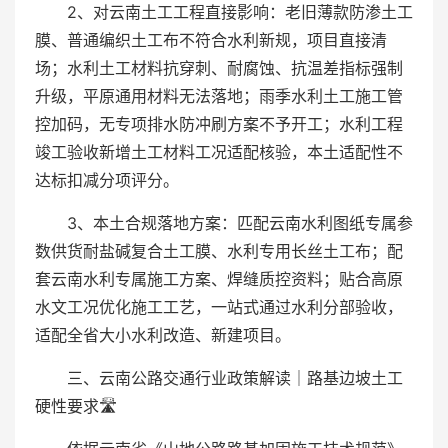
2、对云南土工工程直接影响：老旧薄款防渗土工
膜、普通编织土工布不符合水利新规，项目直接清
场；水利土工材料抗穿刺、耐腐蚀、抗温差指标强制
升级，平原通用材料无法落地；雨季水利土工施工管
控加码，无专项排水防冲刷方案不予开工；水利工程
竣工验收新增土工材料工况适配核验，本土适配性不
达标扣减分项评分。
3、本土合规落地方案：匹配云南水利图纸专属参
数供货耐盐碱复合土工膜、水利专用长丝土工布；配
套云南水利专属施工方案、焊缝质控资料；贴合高原
水文工况优化施工工艺，一站式通过水利分部验收，
适配全省大小水利改造、新建项目。
三、云南公路交通行业政策解读｜路基边坡土工
硬性要求🛣️