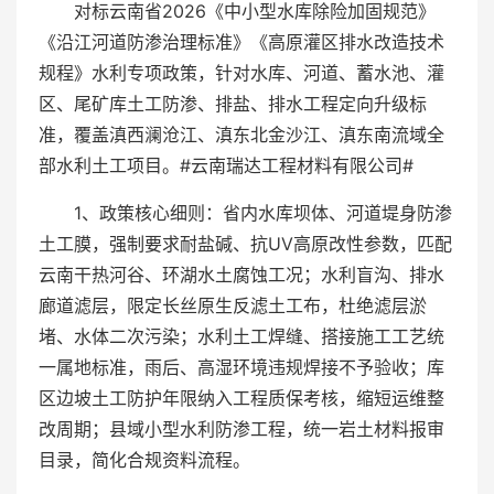
对标云南省2026《中小型水库除险加固规范》
《沿江河道防渗治理标准》《高原灌区排水改造技术
规程》水利专项政策，针对水库、河道、蓄水池、灌
区、尾矿库土工防渗、排盐、排水工程定向升级标
准，覆盖滇西澜沧江、滇东北金沙江、滇东南流域全
部水利土工项目。#云南瑞达工程材料有限公司#
1、政策核心细则：省内水库坝体、河道堤身防渗
土工膜，强制要求耐盐碱、抗UV高原改性参数，匹配
云南干热河谷、环湖水土腐蚀工况；水利盲沟、排水
廊道滤层，限定长丝原生反滤土工布，杜绝滤层淤
堵、水体二次污染；水利土工焊缝、搭接施工工艺统
一属地标准，雨后、高湿环境违规焊接不予验收；库
区边坡土工防护年限纳入工程质保考核，缩短运维整
改周期；县域小型水利防渗工程，统一岩土材料报审
目录，简化合规资料流程。