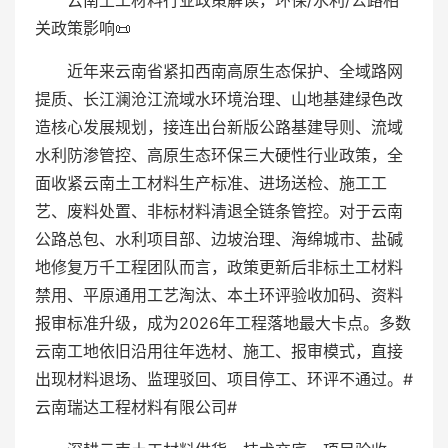
云南土工材料行业政策解读，环保/水利/公路相
关政策影响📜
近年来云南省紧扣西南高原生态保护、全域路网
提质、长江澜沧江流域水环境治理、山地基建绿色改
造核心发展规划，接连出台新版公路基建导则、流域
水利防渗管控、高原生态环保三大硬性行业政策，全
面收紧云南土工材料生产标准、进场送检、施工工
艺、废料处置、非标材料清退全链条管控。对于云南
公路总包、水利项目部、边坡治理、海绵城市、盐碱
地修复万千工程团队而言，政策更新后非标土工材料
禁用、平原通用工艺淘汰、本土环评验收加码、资料
报审标准升级，成为2026年工程落地最大卡点。多数
云南工地依旧沿用往年选材、施工、报审模式，直接
出现材料退场、监理驳回、项目停工、环评不通过。#
云南瑞达工程材料有限公司#