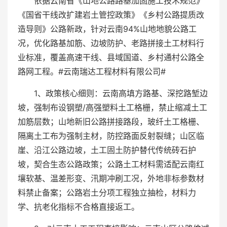
依据云南省《山地公路路基加固施工技术规范》
《国省干线改扩建岩土管控政策》《乡村公路提质改
造导则》公路新政，针对云南94%山地地貌公路工
况，优化路基加筋、边坡防护、老路拼接土工材料行
业标准，覆盖高速干线、县域国道、乡村通村公路全
路网工程。#云南瑞达工程材料有限公司#
1、政策核心细则：云南高填方路基、深挖路堑边
坡，强制布设钢塑/高强塑料土工格栅，禁止缩减土工
加筋层数；山地新旧公路拼接路段，玻纤土工格栅、
隔离土工布为强制主材，防控路面反射裂缝；山区临
崖、沿江公路边坡，土工固土防护替代传统砖石护
坡，契合生态公路政策；公路土工材料需适配云南红
壤软基、温差形变、汛期冲刷工况，外地非标参数材
料禁止备案；公路岩土分项工程独立抽检，材料力
学、抗老化指标不合格直接返工。