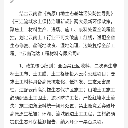
✅
结合云南省《高原山地生态基建污染防控导则》
《三江流域水土保持治理新规》两大最新环保政策，
聚焦土工材料生产、进场、施工、废料处置全流程管
控，划定云南土工行业不可突破施工红线，适配全省
生态修复、盐碱地改良、湿地治理、边坡复绿全部工
程。#云南瑞达工程材料有限公司#
1、政策核心细则：全面禁止回收料、二次再生非
标土工布、土工膜、土工格栅投入云南公建项目；要
求土工材料具备高原抗老化、低挥发、生态无害属
性，适配云南高海拔生态保护区施工；山地土工施工
必须配套土工固土、滤水防护工艺，严控红壤水土流
失；施工边角废料统一闭环处置，禁止随意丢弃破坏
高原原生植被；环湖、流域周边土工工程，主材必须
提供生态环保检测报告，纳入环评一票否决项。