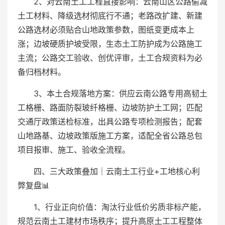
2、对云南土工工程直接影响：云南山区公路偷减
土工材料、降级选材彻底行不通；老路改扩建、新建
公路选材必须贴合山地政策参数，图纸变更成本上
涨；边坡硬质护坡受限，生态土工防护成为公路施工
主流；公路交工验收、创优评审，土工合规资料为必
备归档材料。
3、本土合规落地方案：供应云南公路专用高韧土
工格栅、路面防裂玻纤格栅、边坡防护土工网；匹配
交通厅政策送检标准，出具公路专项检测报告；配套
山地路基、边坡政策版施工方案，适配全省公路总包
项目报审、施工、验收全流程。
四、三大政策叠加｜云南土工行业+工地核心利
弊复盘📊
1、行业正向价值：淘汰行业低价劣质非标产能，
规范云南土工建材市场秩序；提升高原土工工程整体