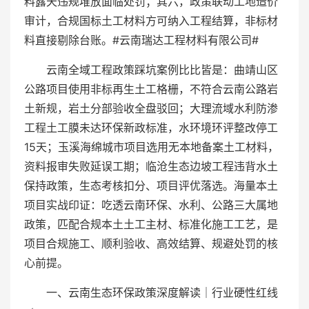
料露天违规堆放面临处罚；其六，政策联动工地造价
审计，合规国标土工材料方可纳入工程结算，非标材
料直接剔除台账。#云南瑞达工程材料有限公司#
云南全域工程政策踩坑案例比比皆是：曲靖山区
公路项目使用非标再生土工格栅，不符合云南公路岩
土新规，岩土分部验收全盘驳回；大理流域水利防渗
工程土工膜未达环保新政标准，水环境环评整改停工
15天；玉溪海绵城市项目选用无本地备案土工材料，
资料报审失败延误工期；临沧生态边坡工程违背水土
保持政策，生态考核扣分、项目评优落选。海量本土
项目实战印证：吃透云南环保、水利、公路三大属地
政策，匹配合规本土土工主材、标准化施工工艺，是
项目合规施工、顺利验收、高效结算、规避处罚的核
心前提。
一、云南生态环保政策深度解读｜行业硬性红线