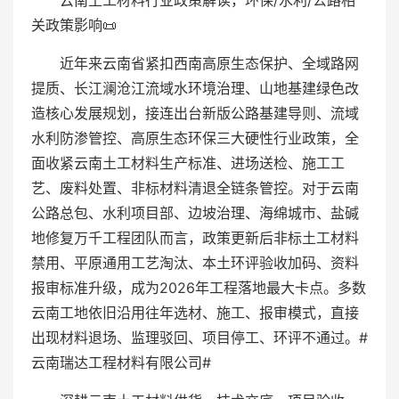
云南土工材料行业政策解读，环保/水利/公路相
关政策影响📜
近年来云南省紧扣西南高原生态保护、全域路网
提质、长江澜沧江流域水环境治理、山地基建绿色改
造核心发展规划，接连出台新版公路基建导则、流域
水利防渗管控、高原生态环保三大硬性行业政策，全
面收紧云南土工材料生产标准、进场送检、施工工
艺、废料处置、非标材料清退全链条管控。对于云南
公路总包、水利项目部、边坡治理、海绵城市、盐碱
地修复万千工程团队而言，政策更新后非标土工材料
禁用、平原通用工艺淘汰、本土环评验收加码、资料
报审标准升级，成为2026年工程落地最大卡点。多数
云南工地依旧沿用往年选材、施工、报审模式，直接
出现材料退场、监理驳回、项目停工、环评不通过。#
云南瑞达工程材料有限公司#