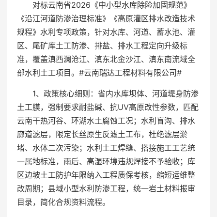
对标云南省2026《中小型水库除险加固规范》
《沿江河道防渗治理标准》《高原灌区排水改造技术
规程》水利专项政策，针对水库、河道、蓄水池、灌
区、尾矿库土工防渗、排盐、排水工程定向升级标
准，覆盖滇西澜沧江、滇东北金沙江、滇东南流域全
部水利土工项目。#云南瑞达工程材料有限公司#
1、政策核心细则：省内水库坝体、河道堤身防渗
土工膜，强制要求耐盐碱、抗UV高原改性参数，匹配
云南干热河谷、环湖水土腐蚀工况；水利盲沟、排水
廊道滤层，限定长丝原生反滤土工布，杜绝滤层淤
堵、水体二次污染；水利土工焊缝、搭接施工工艺统
一属地标准，雨后、高湿环境违规焊接不予验收；库
区边坡土工防护年限纳入工程质保考核，缩短运维整
改周期；县域小型水利防渗工程，统一岩土材料报审
目录，简化合规资料流程。