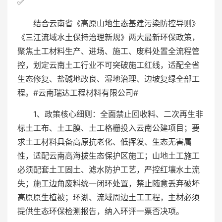
✅
结合云南省《高原山地生态基建污染防控导则》
《三江流域水土保持治理新规》两大最新环保政策，
聚焦土工材料生产、进场、施工、废料处置全流程管
控，划定云南土工行业不可突破施工红线，适配全省
生态修复、盐碱地改良、湿地治理、边坡复绿全部工
程。#云南瑞达工程材料有限公司#
1、政策核心细则：全面禁止回收料、二次再生非
标土工布、土工膜、土工格栅投入云南公建项目；要
求土工材料具备高原抗老化、低挥发、生态无害属
性，适配云南高海拔生态保护区施工；山地土工施工
必须配套土工固土、滤水防护工艺，严控红壤水土流
失；施工边角废料统一闭环处置，禁止随意丢弃破坏
高原原生植被；环湖、流域周边土工工程，主材必须
提供生态环保检测报告，纳入环评一票否决项。