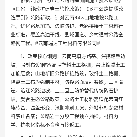
依据云南省《山地公路路基加固施工技术规范》
《国省干线改扩建岩土管控政策》《乡村公路提质改
造导则》公路新政，针对云南94%山地地貌公路工
况，优化路基加筋、边坡防护、老路拼接土工材料行
业标准，覆盖高速干线、县域国道、乡村通村公路全
路网工程。#云南瑞达工程材料有限公司#
1、政策核心细则：云南高填方路基、深挖路堑边
坡，强制布设钢塑/高强塑料土工格栅，禁止缩减土工
加筋层数；山地新旧公路拼接路段，玻纤土工格栅、
隔离土工布为强制主材，防控路面反射裂缝；山区临
崖、沿江公路边坡，土工固土防护替代传统砖石护
坡，契合生态公路政策；公路土工材料需适配云南红
壤软基、温差形变、汛期冲刷工况，外地非标参数材
料禁止备案；公路岩土分项工程独立抽检，材料力
学、抗老化指标不合格直接返工。