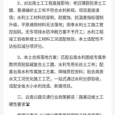
2、对云南土工工程直接影响：老旧薄款防渗土工
膜、普通编织土工布不符合水利新规，项目直接清
场；水利土工材料抗穿刺、耐腐蚀、抗温差指标强制
升级，平原通用材料无法落地；雨季水利土工施工管
控加码，无专项排水防冲刷方案不予开工；水利工程
竣工验收新增土工材料工况适配核验，本土适配性不
达标扣减分项评分。
3、本土合规落地方案：匹配云南水利图纸专属参
数供货耐盐碱复合土工膜、水利专用长丝土工布；配
套云南水利专属施工方案、焊缝质控资料；贴合高原
水文工况优化施工工艺，一站式通过水利分部验收，
适配全省大小水利改造、新建项目。
三、云南公路交通行业政策解读｜路基边坡土工
硬性要求🛣️