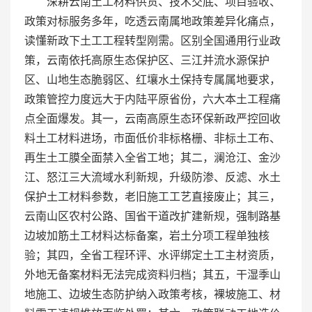
深耕云南土工材料供货、技术交底、项目验收、
政策对标服务多年，吃透云南属地政策差异化痛点，
读懂新政下土工工程转型刚需。区别全国通用行业政
策，云南依托高原生态保护区、三江并流水源保护
区、山地生态脆弱区、红壤水土保持专属属地要求，
政策管控力度远大于内陆平原省份，六大本土工程痛
点全面爆发。其一，云南高原生态环保新政严控回收
料土工材料进场，市面低价非标格栅、非标土工布、
再生土工膜全面禁入全省工地；其二，澜沧江、金沙
江、怒江三大流域水利新规，升级防渗、反滤、水土
保护土工材料参数，老旧施工工艺直接废止；其三，
云南山区农村公路、国省干道改扩建新规，强制路基
边坡加筋土工材料达标备案，岩土分项工程单独核
验；其四，全省工程环评、水评绑定土工主材资质，
外地无备案材料无法完成资料归档；其五，干湿季山
地施工、边坡生态防护纳入政策考核，裸坡施工、材