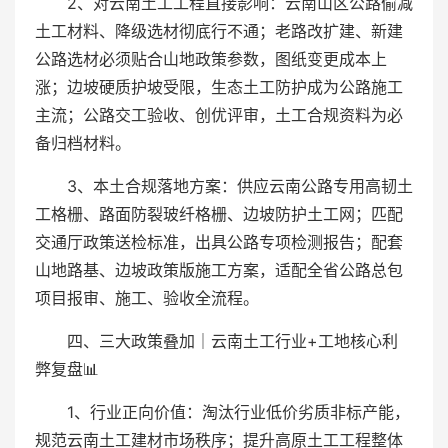
2、对云南土工工程直接影响：云南山区公路偷减
土工材料、降级选材彻底行不通；老路改扩建、新建
公路选材必须贴合山地政策参数，图纸变更成本上
涨；边坡硬质护坡受限，生态土工防护成为公路施工
主流；公路交工验收、创优评审，土工合规资料为必
备归档材料。
3、本土合规落地方案：供应云南公路专用高韧土
工格栅、路面防裂玻纤格栅、边坡防护土工网；匹配
交通厅政策送检标准，出具公路专项检测报告；配套
山地路基、边坡政策版施工方案，适配全省公路总包
项目报审、施工、验收全流程。
四、三大政策叠加｜云南土工行业+工地核心利
弊复盘📊
1、行业正向价值：淘汰行业低价劣质非标产能，
规范云南土工建材市场秩序；提升高原土工工程整体