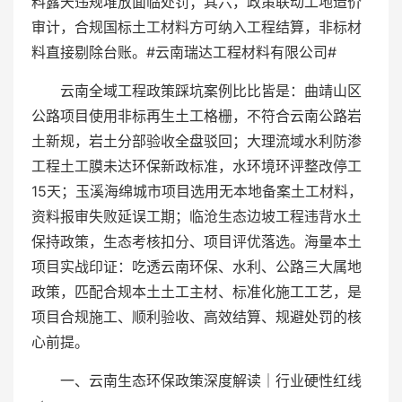
料露天违规堆放面临处罚；其六，政策联动工地造价
审计，合规国标土工材料方可纳入工程结算，非标材
料直接剔除台账。#云南瑞达工程材料有限公司#
云南全域工程政策踩坑案例比比皆是：曲靖山区
公路项目使用非标再生土工格栅，不符合云南公路岩
土新规，岩土分部验收全盘驳回；大理流域水利防渗
工程土工膜未达环保新政标准，水环境环评整改停工
15天；玉溪海绵城市项目选用无本地备案土工材料，
资料报审失败延误工期；临沧生态边坡工程违背水土
保持政策，生态考核扣分、项目评优落选。海量本土
项目实战印证：吃透云南环保、水利、公路三大属地
政策，匹配合规本土土工主材、标准化施工工艺，是
项目合规施工、顺利验收、高效结算、规避处罚的核
心前提。
一、云南生态环保政策深度解读｜行业硬性红线