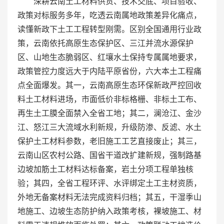
深耕云南土工材料供货、技术交底、项目验收、
政策对标服务多年，吃透云南属地政策差异化痛点，
读懂新政下土工工程转型刚需。区别全国通用行业政
策，云南依托高原生态保护区、三江并流水源保护
区、山地生态脆弱区、红壤水土保持专属属地要求，
政策管控力度远大于内陆平原省份，六大本土工程痛
点全面爆发。其一，云南高原生态环保新政严控回收
料土工材料进场，市面低价非标格栅、非标土工布、
再生土工膜全面禁入全省工地；其二，澜沧江、金沙
江、怒江三大流域水利新规，升级防渗、反滤、水土
保护土工材料参数，老旧施工工艺直接废止；其三，
云南山区农村公路、国省干道改扩建新规，强制路基
边坡加筋土工材料达标备案，岩土分项工程单独核
验；其四，全省工程环评、水评绑定土工主材资质，
外地无备案材料无法完成资料归档；其五，干湿季山
地施工、边坡生态防护纳入政策考核，裸坡施工、材