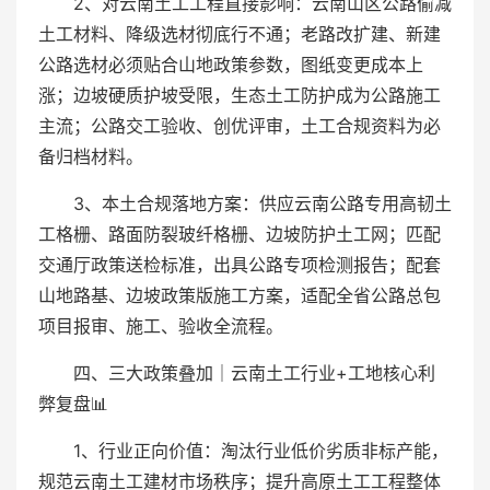
2、对云南土工工程直接影响：云南山区公路偷减
土工材料、降级选材彻底行不通；老路改扩建、新建
公路选材必须贴合山地政策参数，图纸变更成本上
涨；边坡硬质护坡受限，生态土工防护成为公路施工
主流；公路交工验收、创优评审，土工合规资料为必
备归档材料。
3、本土合规落地方案：供应云南公路专用高韧土
工格栅、路面防裂玻纤格栅、边坡防护土工网；匹配
交通厅政策送检标准，出具公路专项检测报告；配套
山地路基、边坡政策版施工方案，适配全省公路总包
项目报审、施工、验收全流程。
四、三大政策叠加｜云南土工行业+工地核心利
弊复盘📊
1、行业正向价值：淘汰行业低价劣质非标产能，
规范云南土工建材市场秩序；提升高原土工工程整体