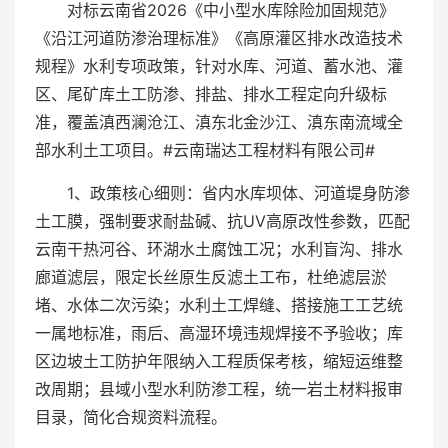
对标云南省2026《中小型水库除险加固规范》
《沿江河道防渗治理标准》《高原灌区排水改造技术
规程》水利专项政策，针对水库、河道、蓄水池、灌
区、尾矿库土工防渗、排盐、排水工程定向升级标
准，覆盖滇西澜沧江、滇东北金沙江、滇东南流域全
部水利土工项目。#云南瑞达工程材料有限公司#
1、政策核心细则：省内水库坝体、河道堤身防渗
土工膜，强制要求耐盐碱、抗UV高原改性参数，匹配
云南干热河谷、环湖水土腐蚀工况；水利盲沟、排水
廊道滤层，限定长丝原生反滤土工布，杜绝滤层淤
堵、水体二次污染；水利土工焊缝、搭接施工工艺统
一属地标准，雨后、高湿环境违规焊接不予验收；库
区边坡土工防护年限纳入工程质保考核，缩短运维整
改周期；县域小型水利防渗工程，统一岩土材料报审
目录，简化合规资料流程。