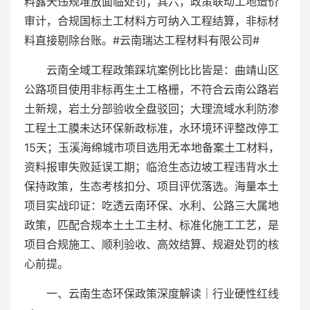
料露天违规堆放面临处罚；其六，政策联动工地造价
审计，合规国标土工材料方可纳入工程结算，非标材
料直接剔除台账。#云南瑞达工程材料有限公司#
云南全域工程政策踩坑案例比比皆是：曲靖山区
公路项目使用非标再生土工格栅，不符合云南公路岩
土新规，岩土分部验收全盘驳回；大理流域水利防渗
工程土工膜未达环保新政标准，水环境环评整改停工
15天；玉溪海绵城市项目选用无本地备案土工材料，
资料报审失败延误工期；临沧生态边坡工程违背水土
保持政策，生态考核扣分、项目评优落选。海量本土
项目实战印证：吃透云南环保、水利、公路三大属地
政策，匹配合规本土土工主材、标准化施工工艺，是
项目合规施工、顺利验收、高效结算、规避处罚的核
心前提。
一、云南生态环保政策深度解读｜行业硬性红线