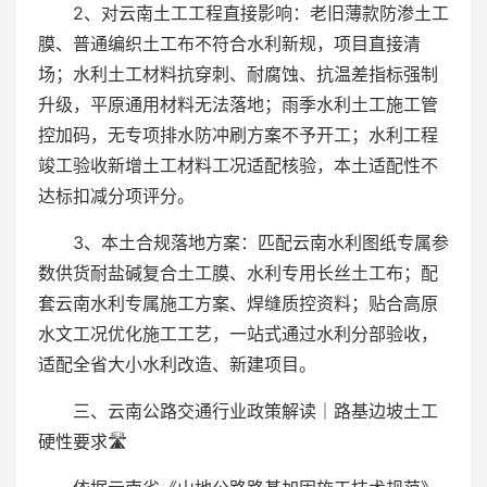
2、对云南土工工程直接影响：老旧薄款防渗土工
膜、普通编织土工布不符合水利新规，项目直接清
场；水利土工材料抗穿刺、耐腐蚀、抗温差指标强制
升级，平原通用材料无法落地；雨季水利土工施工管
控加码，无专项排水防冲刷方案不予开工；水利工程
竣工验收新增土工材料工况适配核验，本土适配性不
达标扣减分项评分。
3、本土合规落地方案：匹配云南水利图纸专属参
数供货耐盐碱复合土工膜、水利专用长丝土工布；配
套云南水利专属施工方案、焊缝质控资料；贴合高原
水文工况优化施工工艺，一站式通过水利分部验收，
适配全省大小水利改造、新建项目。
三、云南公路交通行业政策解读｜路基边坡土工
硬性要求🛣️