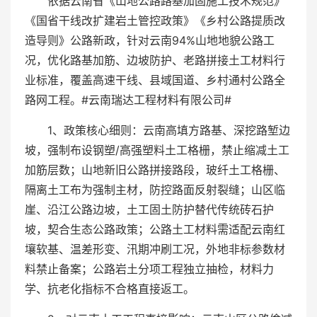
依据云南省《山地公路路基加固施工技术规范》
《国省干线改扩建岩土管控政策》《乡村公路提质改
造导则》公路新政，针对云南94%山地地貌公路工
况，优化路基加筋、边坡防护、老路拼接土工材料行
业标准，覆盖高速干线、县域国道、乡村通村公路全
路网工程。#云南瑞达工程材料有限公司#
1、政策核心细则：云南高填方路基、深挖路堑边
坡，强制布设钢塑/高强塑料土工格栅，禁止缩减土工
加筋层数；山地新旧公路拼接路段，玻纤土工格栅、
隔离土工布为强制主材，防控路面反射裂缝；山区临
崖、沿江公路边坡，土工固土防护替代传统砖石护
坡，契合生态公路政策；公路土工材料需适配云南红
壤软基、温差形变、汛期冲刷工况，外地非标参数材
料禁止备案；公路岩土分项工程独立抽检，材料力
学、抗老化指标不合格直接返工。