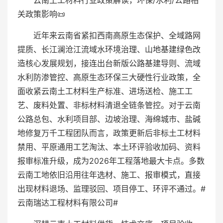
云南土工材料行业政策解读，环保/水利/公路相
关政策影响📜
近年来云南省紧扣西南高原生态保护、全域路网
提质、长江澜沧江流域水环境治理、山地基建绿色改
造核心发展规划，接连出台新版公路基建导则、流域
水利防渗管控、高原生态环保三大硬性行业政策，全
面收紧云南土工材料生产标准、进场送检、施工工
艺、废料处置、非标材料清退全链条管控。对于云南
公路总包、水利项目部、边坡治理、海绵城市、盐碱
地修复万千工程团队而言，政策更新后非标土工材料
禁用、平原通用工艺淘汰、本土环评验收加码、资料
报审标准升级，成为2026年工程落地最大卡点。多数
云南工地依旧沿用往年选材、施工、报审模式，直接
出现材料退场、监理驳回、项目停工、环评不通过。#
云南瑞达工程材料有限公司#