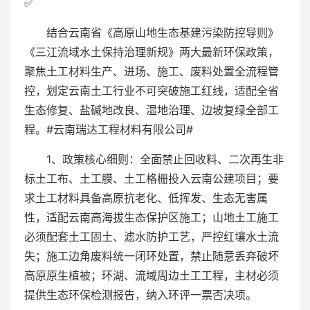
✅
结合云南省《高原山地生态基建污染防控导则》
《三江流域水土保持治理新规》两大最新环保政策，
聚焦土工材料生产、进场、施工、废料处置全流程管
控，划定云南土工行业不可突破施工红线，适配全省
生态修复、盐碱地改良、湿地治理、边坡复绿全部工
程。#云南瑞达工程材料有限公司#
1、政策核心细则：全面禁止回收料、二次再生非
标土工布、土工膜、土工格栅投入云南公建项目；要
求土工材料具备高原抗老化、低挥发、生态无害属
性，适配云南高海拔生态保护区施工；山地土工施工
必须配套土工固土、滤水防护工艺，严控红壤水土流
失；施工边角废料统一闭环处置，禁止随意丢弃破坏
高原原生植被；环湖、流域周边土工工程，主材必须
提供生态环保检测报告，纳入环评一票否决项。