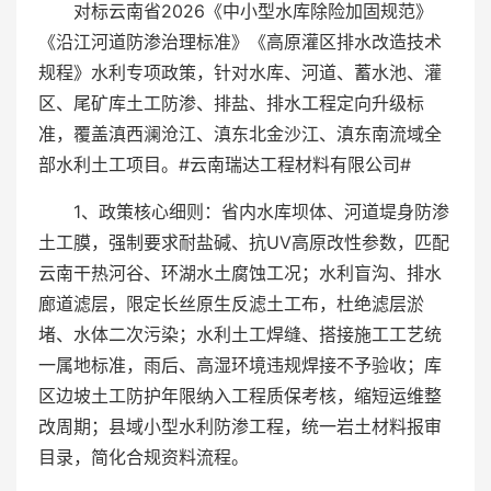
对标云南省2026《中小型水库除险加固规范》
《沿江河道防渗治理标准》《高原灌区排水改造技术
规程》水利专项政策，针对水库、河道、蓄水池、灌
区、尾矿库土工防渗、排盐、排水工程定向升级标
准，覆盖滇西澜沧江、滇东北金沙江、滇东南流域全
部水利土工项目。#云南瑞达工程材料有限公司#
1、政策核心细则：省内水库坝体、河道堤身防渗
土工膜，强制要求耐盐碱、抗UV高原改性参数，匹配
云南干热河谷、环湖水土腐蚀工况；水利盲沟、排水
廊道滤层，限定长丝原生反滤土工布，杜绝滤层淤
堵、水体二次污染；水利土工焊缝、搭接施工工艺统
一属地标准，雨后、高湿环境违规焊接不予验收；库
区边坡土工防护年限纳入工程质保考核，缩短运维整
改周期；县域小型水利防渗工程，统一岩土材料报审
目录，简化合规资料流程。