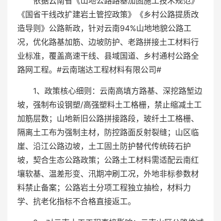
依据云南省《山地公路路基加固施工技术规范》
《国省干线改扩建岩土管控政策》《乡村公路提质改
造导则》公路新政，针对云南94%山地地貌公路工
况，优化路基加筋、边坡防护、老路拼接土工材料行
业标准，覆盖高速干线、县域国道、乡村通村公路全
路网工程。#云南瑞达工程材料有限公司#
1、政策核心细则：云南高填方路基、深挖路堑边
坡，强制布设钢塑/高强塑料土工格栅，禁止缩减土工
加筋层数；山地新旧公路拼接路段，玻纤土工格栅、
隔离土工布为强制主材，防控路面反射裂缝；山区临
崖、沿江公路边坡，土工固土防护替代传统砖石护
坡，契合生态公路政策；公路土工材料需适配云南红
壤软基、温差形变、汛期冲刷工况，外地非标参数材
料禁止备案；公路岩土分项工程独立抽检，材料力
学、抗老化指标不合格直接返工。