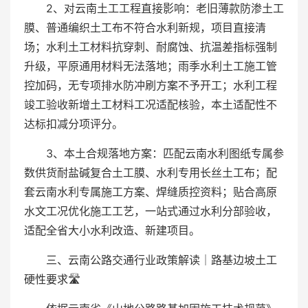
2、对云南土工工程直接影响：老旧薄款防渗土工
膜、普通编织土工布不符合水利新规，项目直接清
场；水利土工材料抗穿刺、耐腐蚀、抗温差指标强制
升级，平原通用材料无法落地；雨季水利土工施工管
控加码，无专项排水防冲刷方案不予开工；水利工程
竣工验收新增土工材料工况适配核验，本土适配性不
达标扣减分项评分。
3、本土合规落地方案：匹配云南水利图纸专属参
数供货耐盐碱复合土工膜、水利专用长丝土工布；配
套云南水利专属施工方案、焊缝质控资料；贴合高原
水文工况优化施工工艺，一站式通过水利分部验收，
适配全省大小水利改造、新建项目。
三、云南公路交通行业政策解读｜路基边坡土工
硬性要求🛣️