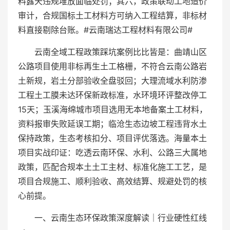
料露天违规堆放面临处罚；其六，政策联动工地造价
审计，合规国标土工材料方可纳入工程结算，非标材
料直接剔除台账。#云南瑞达工程材料有限公司#
云南全域工程政策踩坑案例比比皆是：曲靖山区
公路项目使用非标再生土工格栅，不符合云南公路岩
土新规，岩土分部验收全盘驳回；大理流域水利防渗
工程土工膜未达环保新政标准，水环境环评整改停工
15天；玉溪海绵城市项目选用无本地备案土工材料，
资料报审失败延误工期；临沧生态边坡工程违背水土
保持政策，生态考核扣分、项目评优落选。海量本土
项目实战印证：吃透云南环保、水利、公路三大属地
政策，匹配合规本土土工主材、标准化施工工艺，是
项目合规施工、顺利验收、高效结算、规避处罚的核
心前提。
一、云南生态环保政策深度解读｜行业硬性红线