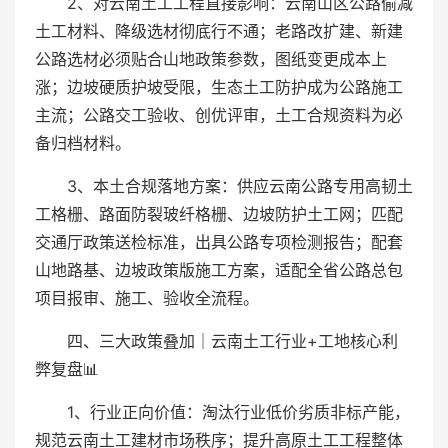
2、对云南土工工程直接影响：云南山区公路偷减
土工材料、降级选材彻底行不通；老路改扩建、新建
公路选材必须贴合山地政策参数，图纸变更成本上
涨；边坡硬质护坡受限，生态土工防护成为公路施工
主流；公路交工验收、创优评审，土工合规资料为必
备归档材料。
3、本土合规落地方案：供应云南公路专用高韧土
工格栅、路面防裂玻纤格栅、边坡防护土工网；匹配
交通厅政策送检标准，出具公路专项检测报告；配套
山地路基、边坡政策版施工方案，适配全省公路总包
项目报审、施工、验收全流程。
四、三大政策叠加｜云南土工行业+工地核心利
弊复盘📊
1、行业正向价值：淘汰行业低价劣质非标产能，
规范云南土工建材市场秩序；提升高原土工工程整体