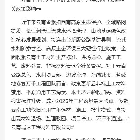
云南土工材料行业政策解读，环保/水利/公路相
关政策影响📜
近年来云南省紧扣西南高原生态保护、全域路网
提质、长江澜沧江流域水环境治理、山地基建绿色改
造核心发展规划，接连出台新版公路基建导则、流域
水利防渗管控、高原生态环保三大硬性行业政策，全
面收紧云南土工材料生产标准、进场送检、施工工
艺、废料处置、非标材料清退全链条管控。对于云南
公路总包、水利项目部、边坡治理、海绵城市、盐碱
地修复万千工程团队而言，政策更新后非标土工材料
禁用、平原通用工艺淘汰、本土环评验收加码、资料
报审标准升级，成为2026年工程落地最大卡点。多数
云南工地依旧沿用往年选材、施工、报审模式，直接
出现材料退场、监理驳回、项目停工、环评不通过。#
云南瑞达工程材料有限公司#