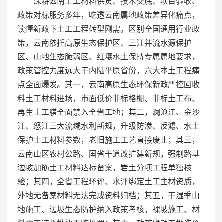
深耕云南土工材料供货、技术交底、项目验收、
政策对标服务多年，吃透云南属地政策差异化痛点，
读懂新政下土工工程转型刚需。区别全国通用行业政
策，云南依托高原生态保护区、三江并流水源保护
区、山地生态脆弱区、红壤水土保持专属属地要求，
政策管控力度远大于内陆平原省份，六大本土工程痛
点全面爆发。其一，云南高原生态环保新政严控回收
料土工材料进场，市面低价非标格栅、非标土工布、
再生土工膜全面禁入全省工地；其二，澜沧江、金沙
江、怒江三大流域水利新规，升级防渗、反滤、水土
保护土工材料参数，老旧施工工艺直接废止；其三，
云南山区农村公路、国省干道改扩建新规，强制路基
边坡加筋土工材料达标备案，岩土分项工程单独核
验；其四，全省工程环评、水评绑定土工主材资质，
外地无备案材料无法完成资料归档；其五，干湿季山
地施工、边坡生态防护纳入政策考核，裸坡施工、材