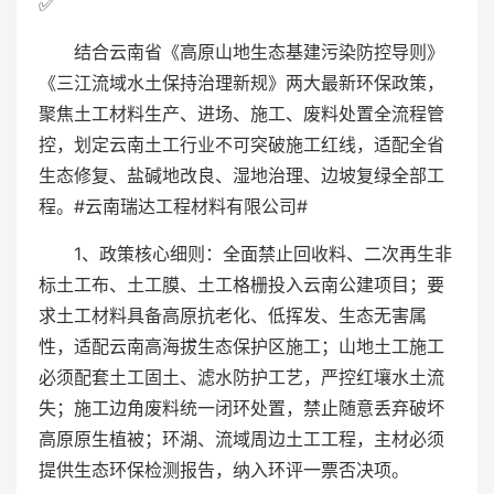
✅
结合云南省《高原山地生态基建污染防控导则》
《三江流域水土保持治理新规》两大最新环保政策，
聚焦土工材料生产、进场、施工、废料处置全流程管
控，划定云南土工行业不可突破施工红线，适配全省
生态修复、盐碱地改良、湿地治理、边坡复绿全部工
程。#云南瑞达工程材料有限公司#
1、政策核心细则：全面禁止回收料、二次再生非
标土工布、土工膜、土工格栅投入云南公建项目；要
求土工材料具备高原抗老化、低挥发、生态无害属
性，适配云南高海拔生态保护区施工；山地土工施工
必须配套土工固土、滤水防护工艺，严控红壤水土流
失；施工边角废料统一闭环处置，禁止随意丢弃破坏
高原原生植被；环湖、流域周边土工工程，主材必须
提供生态环保检测报告，纳入环评一票否决项。