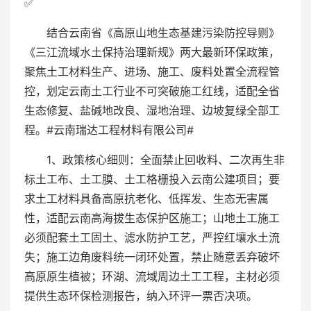
✅
结合云南省《高原山地生态基建污染防控导则》
《三江流域水土保持治理新规》两大最新环保政策，
聚焦土工材料生产、进场、施工、废料处置全流程管
控，划定云南土工行业不可突破施工红线，适配全省
生态修复、盐碱地改良、湿地治理、边坡复绿全部工
程。#云南瑞达工程材料有限公司#
1、政策核心细则：全面禁止回收料、二次再生非
标土工布、土工膜、土工格栅投入云南公建项目；要
求土工材料具备高原抗老化、低挥发、生态无害属
性，适配云南高海拔生态保护区施工；山地土工施工
必须配套土工固土、滤水防护工艺，严控红壤水土流
失；施工边角废料统一闭环处置，禁止随意丢弃破坏
高原原生植被；环湖、流域周边土工工程，主材必须
提供生态环保检测报告，纳入环评一票否决项。