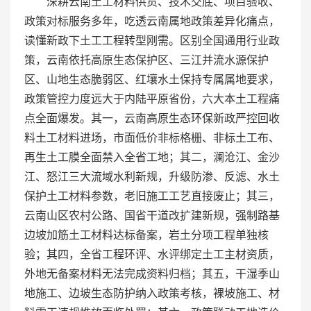
深耕云南土工材料供货、技术交底、项目验收、
政策对标服务多年，吃透云南属地政策差异化痛点，
读懂新政下土工工程转型刚需。区别全国通用行业政
策，云南依托高原生态保护区、三江并流水源保护
区、山地生态脆弱区、红壤水土保持专属属地要求，
政策管控力度远大于内陆平原省份，六大本土工程痛
点全面爆发。其一，云南高原生态环保新政严控回收
料土工材料进场，市面低价非标格栅、非标土工布、
再生土工膜全面禁入全省工地；其二，澜沧江、金沙
江、怒江三大流域水利新规，升级防渗、反滤、水土
保护土工材料参数，老旧施工工艺直接废止；其三，
云南山区农村公路、国省干道改扩建新规，强制路基
边坡加筋土工材料达标备案，岩土分项工程单独核
验；其四，全省工程环评、水评绑定土工主材资质，
外地无备案材料无法完成资料归档；其五，干湿季山
地施工、边坡生态防护纳入政策考核，裸坡施工、材