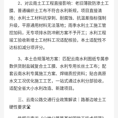
2、对云南土工工程直接影响：老旧薄款防渗土工
膜、普通编织土工布不符合水利新规，项目直接清
场；水利土工材料抗穿刺、耐腐蚀、抗温差指标强制
升级，平原通用材料无法落地；雨季水利土工施工管
控加码，无专项排水防冲刷方案不予开工；水利工程
竣工验收新增土工材料工况适配核验，本土适配性不
达标扣减分项评分。
3、本土合规落地方案：匹配云南水利图纸专属参
数供货耐盐碱复合土工膜、水利专用长丝土工布；配
套云南水利专属施工方案、焊缝质控资料；贴合高原
水文工况优化施工工艺，一站式通过水利分部验收，
适配全省大小水利改造、新建项目。
三、云南公路交通行业政策解读｜路基边坡土工
硬性要求🛣️