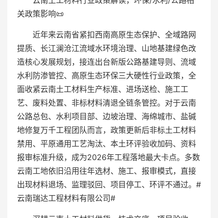
云南土工材料行业政策解读，环保/水利/公路相
关政策影响📜
近年来云南省紧扣西南高原生态保护、全域路网
提质、长江澜沧江流域水环境治理、山地基建绿色改
造核心发展规划，接连出台新版公路基建导则、流域
水利防渗管控、高原生态环保三大硬性行业政策，全
面收紧云南土工材料生产标准、进场送检、施工工
艺、废料处置、非标材料清退全链条管控。对于云南
公路总包、水利项目部、边坡治理、海绵城市、盐碱
地修复万千工程团队而言，政策更新后非标土工材料
禁用、平原通用工艺淘汰、本土环评验收加码、资料
报审标准升级，成为2026年工程落地最大卡点。多数
云南工地依旧沿用往年选材、施工、报审模式，直接
出现材料退场、监理驳回、项目停工、环评不通过。#
云南瑞达工程材料有限公司#