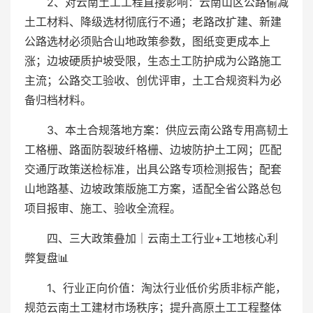
2、对云南土工工程直接影响：云南山区公路偷减
土工材料、降级选材彻底行不通；老路改扩建、新建
公路选材必须贴合山地政策参数，图纸变更成本上
涨；边坡硬质护坡受限，生态土工防护成为公路施工
主流；公路交工验收、创优评审，土工合规资料为必
备归档材料。
3、本土合规落地方案：供应云南公路专用高韧土
工格栅、路面防裂玻纤格栅、边坡防护土工网；匹配
交通厅政策送检标准，出具公路专项检测报告；配套
山地路基、边坡政策版施工方案，适配全省公路总包
项目报审、施工、验收全流程。
四、三大政策叠加｜云南土工行业+工地核心利
弊复盘📊
1、行业正向价值：淘汰行业低价劣质非标产能，
规范云南土工建材市场秩序；提升高原土工工程整体