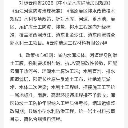
对标云南省2026《中小型水库除险加固规范》
《沿江河道防渗治理标准》《高原灌区排水改造技术
规程》水利专项政策，针对水库、河道、蓄水池、灌
区、尾矿库土工防渗、排盐、排水工程定向升级标
准，覆盖滇西澜沧江、滇东北金沙江、滇东南流域全
部水利土工项目。#云南瑞达工程材料有限公司#
1、政策核心细则：省内水库坝体、河道堤身防渗
土工膜，强制要求耐盐碱、抗UV高原改性参数，匹配
云南干热河谷、环湖水土腐蚀工况；水利盲沟、排水
廊道滤层，限定长丝原生反滤土工布，杜绝滤层淤
堵、水体二次污染；水利土工焊缝、搭接施工工艺统
一属地标准，雨后、高湿环境违规焊接不予验收；库
区边坡土工防护年限纳入工程质保考核，缩短运维整
改周期；县域小型水利防渗工程，统一岩土材料报审
目录，简化合规资料流程。