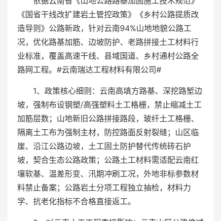
依据云南省《山地公路路基加固施工技术规范》
《国省干线改扩建岩土管控政策》《乡村公路提质改
造导则》公路新政，针对云南94%山地地貌公路工
况，优化路基加筋、边坡防护、老路拼接土工材料行
业标准，覆盖高速干线、县域国道、乡村通村公路全
路网工程。#云南瑞达工程材料有限公司#
1、政策核心细则：云南高填方路基、深挖路堑边
坡，强制布设钢塑/高强塑料土工格栅，禁止缩减土工
加筋层数；山地新旧公路拼接路段，玻纤土工格栅、
隔离土工布为强制主材，防控路面反射裂缝；山区临
崖、沿江公路边坡，土工固土防护替代传统砖石护
坡，契合生态公路政策；公路土工材料需适配云南红
壤软基、温差形变、汛期冲刷工况，外地非标参数材
料禁止备案；公路岩土分项工程独立抽检，材料力
学、抗老化指标不合格直接返工。