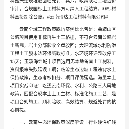
料露天违规堆放面临处罚；其六，政策联动工地造价
审计，合规国标土工材料方可纳入工程结算，非标材
料直接剔除台账。#云南瑞达工程材料有限公司#
云南全域工程政策踩坑案例比比皆是：曲靖山区
公路项目使用非标再生土工格栅，不符合云南公路岩
土新规，岩土分部验收全盘驳回；大理流域水利防渗
工程土工膜未达环保新政标准，水环境环评整改停工
15天；玉溪海绵城市项目选用无本地备案土工材料，
资料报审失败延误工期；临沧生态边坡工程违背水土
保持政策，生态考核扣分、项目评优落选。海量本土
项目实战印证：吃透云南环保、水利、公路三大属地
政策，匹配合规本土土工主材、标准化施工工艺，是
项目合规施工、顺利验收、高效结算、规避处罚的核
心前提。
一、云南生态环保政策深度解读｜行业硬性红线