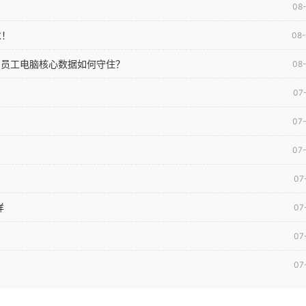
08
求！
08
司员工电脑核心数据如何守住？
08
07
07
07
07
样
07
07
07