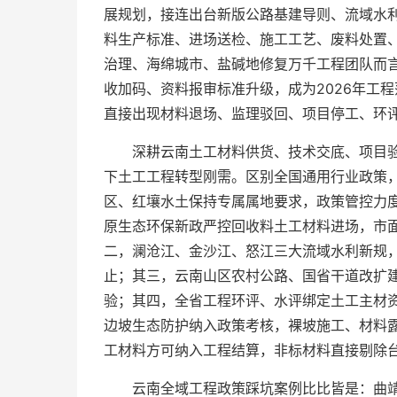
展规划，接连出台新版公路基建导则、流域水
料生产标准、进场送检、施工工艺、废料处置
治理、海绵城市、盐碱地修复万千工程团队而
收加码、资料报审标准升级，成为2026年工
直接出现材料退场、监理驳回、项目停工、环评
深耕云南土工材料供货、技术交底、项目
下土工工程转型刚需。区别全国通用行业政策
区、红壤水土保持专属属地要求，政策管控力
原生态环保新政严控回收料土工材料进场，市
二，澜沧江、金沙江、怒江三大流域水利新规
止；其三，云南山区农村公路、国省干道改扩
验；其四，全省工程环评、水评绑定土工主材
边坡生态防护纳入政策考核，裸坡施工、材料
工材料方可纳入工程结算，非标材料直接剔除台
云南全域工程政策踩坑案例比比皆是：曲