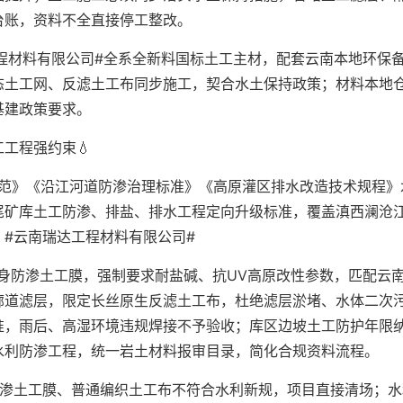
台账，资料不全直接停工整改。
程材料有限公司#全系全新料国标土工主材，配套云南本地环保
态土工网、反滤土工布同步施工，契合水土保持政策；材料本地
基建政策要求。
工程强约束💧
规范》《沿江河道防渗治理标准》《高原灌区排水改造技术规程》
尾矿库土工防渗、排盐、排水工程定向升级标准，覆盖滇西澜沧
#云南瑞达工程材料有限公司#
身防渗土工膜，强制要求耐盐碱、抗UV高原改性参数，匹配云
廊道滤层，限定长丝原生反滤土工布，杜绝滤层淤堵、水体二次
准，雨后、高湿环境违规焊接不予验收；库区边坡土工防护年限
水利防渗工程，统一岩土材料报审目录，简化合规资料流程。
防渗土工膜、普通编织土工布不符合水利新规，项目直接清场；水