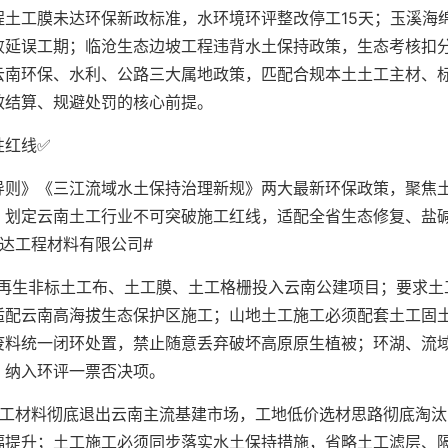
土工膜未达环保新政标准，水环境环评整改停工15天；玉溪海
败延误工期；临沧生态边坡工程违背水土保持政策，生态考核扣
云南环保、水利、公路三大属地政策，匹配合规本土土工主材、
效结算、规避处罚的核心前提。
性红线✅
导则》《三江流域水土保持治理新规》两大最新环保政策，聚焦
，划定云南土工行业不可突破施工红线，适配全省生态修复、盐
达工程材料有限公司#
次再生非标土工布、土工膜、土工格栅投入云南公建项目；要求土
适配云南高海拔生态保护区施工；山地土工施工必须配套土工固
废料统一闭环处置，禁止随意丢弃破坏高原原生植被；环湖、流
，纳入环评一票否决项。
土工材料彻底退出云南主流基建市场，工地低价选材思路彻底淘汰
幅提升；土工施工必须同步落实水土保持措施，省略土工滤层、