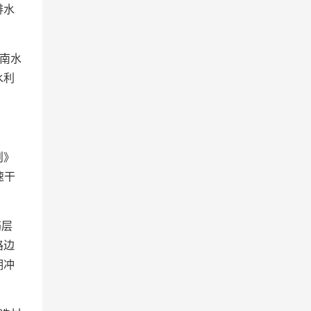
排水
南水
水利
则》
速干
筋层
路边
期冲