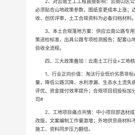
2、对云南土工工程直接影响：云南山区
必须贴合山地政策参数，图纸变更成本上涨；
收、创优评审，土工合规资料为必备归档材料
3、本土合规落地方案：供应云南公路专
策送检标准，出具公路专项检测报告；配套山
验收全流程。
四、三大政策叠加｜云南土工行业+工地核
1、行业正向价值：淘汰行业低价劣质非
量，降低公路沉降、水利渗漏、生态水土流失
评优、资金拨付效率提升；合规项目招投标加
司#
2、工地项目痛点共情：中小项目部选材
改版，文案编制工作量激增；外地供货商材料
施工、资料同步压力翻倍。