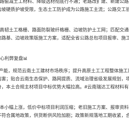
公路偷减土工材料、降级选材彻底行不通；老路改扩建、新建公路
边坡硬质护坡受限，生态土工防护成为公路施工主流；公路交工
。
用高韧土工格栅、路面防裂玻纤格栅、边坡防护土工网；匹配交通
地路基、边坡政策版施工方案，适配全省公路总包项目报审、施
心利弊复盘📊
标产能，规范云南土工建材市场秩序；提升高原土工工程整体施工
病害；贴合云南生态保护、路网提质、流域治理省级发展规划，
分，本土合规主材项目中标优势大幅拉高。#云南瑞达工程材料有
成本小幅上涨，低价中标项目利润压缩；老旧施工方案、报审资料
不符合属地政策，供货断供风险加剧；政策新规落地工期收紧，