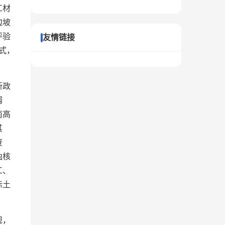
工材
边坡
评验
友情链接
式，
新政
弱
南高
其
废
独核
工、
标土
规，