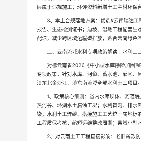
层属于违规施工；环评资料新增土工主材环保
3、本土合规落地方案：优选#云南瑞达工
报告、生态检测证书；边坡、湿地工程配套生
配送，减少跨区域运输碳排放，贴合云南绿色
二、云南流域水利专项政策解读｜水利土工
对标云南省2026《中小型水库除险加固
专项政策，针对水库、河道、蓄水池、灌区、
滇东北金沙江、滇东南流域全部水利土工项目。
1、政策核心细则：省内水库坝体、河道堤
热河谷、环湖水土腐蚀工况；水利盲沟、排水
染；水利土工焊缝、搭接施工工艺统一属地标
工程质保考核，缩短运维整改周期；县域小型
2、对云南土工工程直接影响：老旧薄款