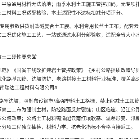
，平原通用材料无法落地；雨季水利土工施工管控加码，无专项
土工材料工况适配核验，本土适配性不达标扣减分项评分。
纸专属参数供货耐盐碱复合土工膜、水利专用长丝土工布；配套云
文工况优化施工工艺，一站式通过水利分部验收，适配全省大小
工硬性要求🛣️
规范》《国省干线改扩建岩土管控政策》《乡村公路提质改造导
优化路基加筋、边坡防护、老路拼接土工材料行业标准，覆盖高
南瑞达工程材料有限公司#
路堑边坡，强制布设钢塑/高强塑料土工格栅，禁止缩减土工加
隔离土工布为强制主材，防控路面反射裂缝；山区临崖、沿江公
态公路政策；公路土工材料需适配云南红壤软基、温差形变、汛
土分项工程独立抽检，材料力学、抗老化指标不合格直接返工。