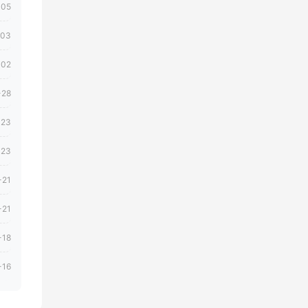
-05
-03
-02
-28
-23
-23
-21
-21
-18
-16