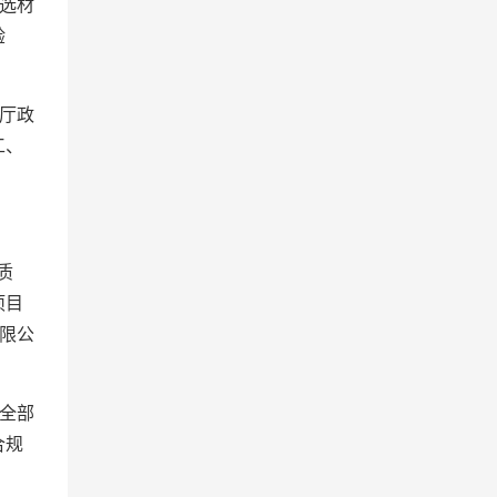
选材
验
厅政
工、
质
项目
限公
全部
合规