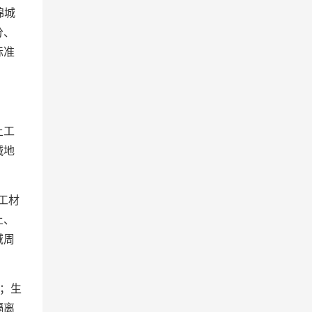
绵城
分、
标准
土工
碱地
工材
土、
域周
；生
隔离