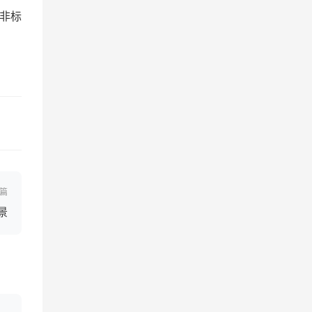
非标
篇
景