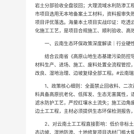
岩土分部验收全盘驳回；大理流域水利防渗工程
市项目选用无本地备案土工材料，资料报审失
项目评优落选。海量本土项目实战印证：吃透
化施工工艺，是项目合规施工、顺利验收、高
一、云南生态环保政策深度解读｜行业硬
结合云南省《高原山地生态基建污染防控
材料生产、进场、施工、废料处置全流程管控
改良、湿地治理、边坡复绿全部工程。#云南瑞
1、政策核心细则：全面禁止回收料、二
料具备高原抗老化、低挥发、生态无害属性，
滤水防护工艺，严控红壤水土流失；施工边角
边土工工程，主材必须提供生态环保检测报告
2、对云南土工工程直接影响：低价非标
态边坡、湿地防渗、土地修复项目选材门槛大