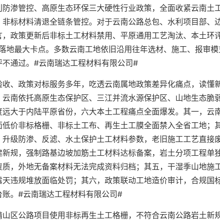
利防渗管控、高原生态环保三大硬性行业政策，全面收紧云南土
、非标材料清退全链条管控。对于云南公路总包、水利项目部、
言，政策更新后非标土工材料禁用、平原通用工艺淘汰、本土环
程落地最大卡点。多数云南工地依旧沿用往年选材、施工、报审模
不通过。#云南瑞达工程材料有限公司#
验收、政策对标服务多年，吃透云南属地政策差异化痛点，读懂
，云南依托高原生态保护区、三江并流水源保护区、山地生态脆
度远大于内陆平原省份，六大本土工程痛点全面爆发。其一，云
面低价非标格栅、非标土工布、再生土工膜全面禁入全省工地；
，升级防渗、反滤、水土保护土工材料参数，老旧施工工艺直接
建新规，强制路基边坡加筋土工材料达标备案，岩土分项工程单
资质，外地无备案材料无法完成资料归档；其五，干湿季山地施
露天违规堆放面临处罚；其六，政策联动工地造价审计，合规国
账。#云南瑞达工程材料有限公司#
靖山区公路项目使用非标再生土工格栅，不符合云南公路岩土新