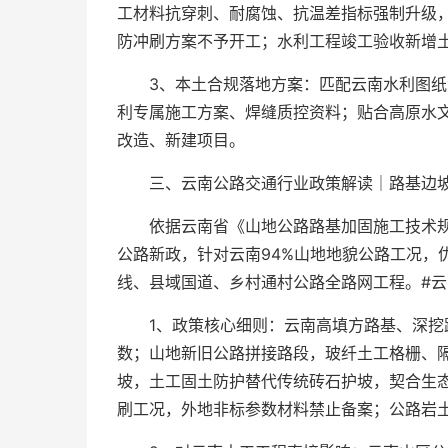
工材料抗穿刺、耐腐蚀、抗温差指标强制升级
防冲刷方案不予开工；水利工程竣工验收新增
3、本土合规落地方案：匹配云南水利图
利专属施工方案、焊缝质控资料；贴合高原水
改造、新建项目。
三、云南公路交通行业政策解读｜路基边坡土
依据云南省《山地公路路基加固施工技术
公路新政，针对云南94%山地地貌公路工况，
线、县域国道、乡村通村公路全路网工程。#云
1、政策核心细则：云南高填方路基、深挖
数；山地新旧公路拼接路段，玻纤土工格栅、
坡，土工固土防护替代传统砖石护坡，契合生
刷工况，外地非标参数材料禁止备案；公路岩