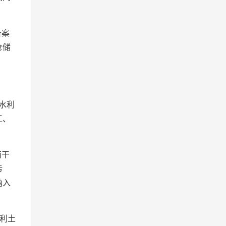
备案
仓储
水利
江、
南干
污
纳入
利土