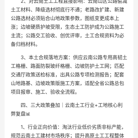
2、对云南土工工程直接影响：云南山区公路偷减
土工材料、降级选材彻底行不通；老路改扩建、新建
公路选材必须贴合山地政策参数，图纸变更成本上
涨；边坡硬质护坡受限，生态土工防护成为公路施工
主流；公路交工验收、创优评审，土工合规资料为必
备归档材料。
3、本土合规落地方案：供应云南公路专用高韧土
工格栅、路面防裂玻纤格栅、边坡防护土工网；匹配
交通厅政策送检标准，出具公路专项检测报告；配套
山地路基、边坡政策版施工方案，适配全省公路总包
项目报审、施工、验收全流程。
四、三大政策叠加｜云南土工行业+工地核心利
弊复盘📊
1、行业正向价值：淘汰行业低价劣质非标产能，
规范云南土工建材市场秩序；提升高原土工工程整体