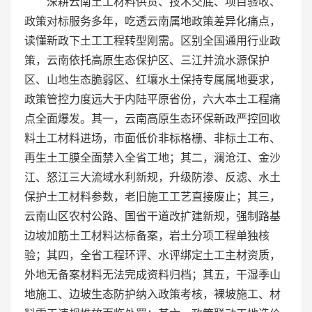
深耕云南土工材料供货、技术交底、项目验收、
政策对标服务多年，吃透云南属地政策差异化痛点，
读懂新政下土工工程转型刚需。区别全国通用行业政
策，云南依托高原生态保护区、三江并流水源保护
区、山地生态脆弱区、红壤水土保持专属属地要求，
政策管控力度远大于内陆平原省份，六大本土工程痛
点全面爆发。其一，云南高原生态环保新政严控回收
料土工材料进场，市面低价非标格栅、非标土工布、
再生土工膜全面禁入全省工地；其二，澜沧江、金沙
江、怒江三大流域水利新规，升级防渗、反滤、水土
保护土工材料参数，老旧施工工艺直接废止；其三，
云南山区农村公路、国省干道改扩建新规，强制路基
边坡加筋土工材料达标备案，岩土分项工程单独核
验；其四，全省工程环评、水评绑定土工主材资质，
外地无备案材料无法完成资料归档；其五，干湿季山
地施工、边坡生态防护纳入政策考核，裸坡施工、材