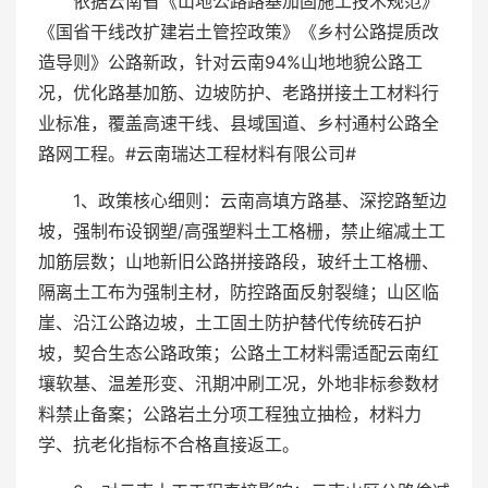
依据云南省《山地公路路基加固施工技术规范》
《国省干线改扩建岩土管控政策》《乡村公路提质改
造导则》公路新政，针对云南94%山地地貌公路工
况，优化路基加筋、边坡防护、老路拼接土工材料行
业标准，覆盖高速干线、县域国道、乡村通村公路全
路网工程。#云南瑞达工程材料有限公司#
1、政策核心细则：云南高填方路基、深挖路堑边
坡，强制布设钢塑/高强塑料土工格栅，禁止缩减土工
加筋层数；山地新旧公路拼接路段，玻纤土工格栅、
隔离土工布为强制主材，防控路面反射裂缝；山区临
崖、沿江公路边坡，土工固土防护替代传统砖石护
坡，契合生态公路政策；公路土工材料需适配云南红
壤软基、温差形变、汛期冲刷工况，外地非标参数材
料禁止备案；公路岩土分项工程独立抽检，材料力
学、抗老化指标不合格直接返工。