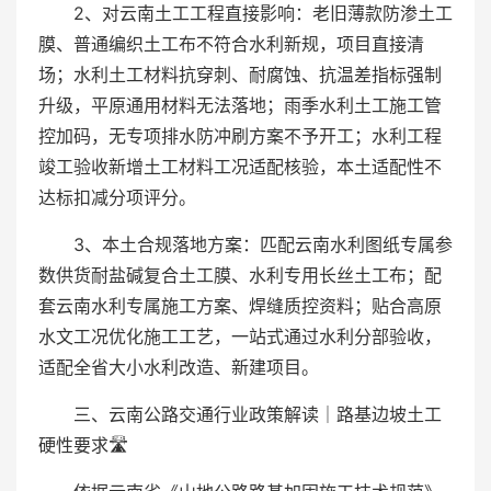
2、对云南土工工程直接影响：老旧薄款防渗土工
膜、普通编织土工布不符合水利新规，项目直接清
场；水利土工材料抗穿刺、耐腐蚀、抗温差指标强制
升级，平原通用材料无法落地；雨季水利土工施工管
控加码，无专项排水防冲刷方案不予开工；水利工程
竣工验收新增土工材料工况适配核验，本土适配性不
达标扣减分项评分。
3、本土合规落地方案：匹配云南水利图纸专属参
数供货耐盐碱复合土工膜、水利专用长丝土工布；配
套云南水利专属施工方案、焊缝质控资料；贴合高原
水文工况优化施工工艺，一站式通过水利分部验收，
适配全省大小水利改造、新建项目。
三、云南公路交通行业政策解读｜路基边坡土工
硬性要求🛣️