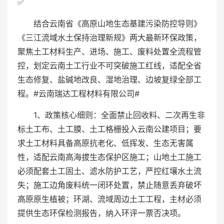
✅
结合云南省《高原山地生态基建污染防控导则》
《三江流域水土保持治理新规》两大最新环保政策，
聚焦土工材料生产、进场、施工、废料处置全流程管
控，划定云南土工行业不可突破施工红线，适配全省
生态修复、盐碱地改良、湿地治理、边坡复绿全部工
程。#云南瑞达工程材料有限公司#
1、政策核心细则：全面禁止回收料、二次再生非
标土工布、土工膜、土工格栅投入云南公建项目；要
求土工材料具备高原抗老化、低挥发、生态无害属
性，适配云南高海拔生态保护区施工；山地土工施工
必须配套土工固土、滤水防护工艺，严控红壤水土流
失；施工边角废料统一闭环处置，禁止随意丢弃破坏
高原原生植被；环湖、流域周边土工工程，主材必须
提供生态环保检测报告，纳入环评一票否决项。