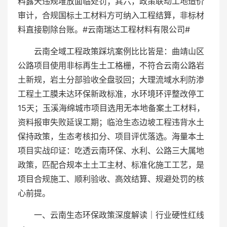
料露天违规堆放面临处罚；其六，政策联动工地造价
审计，合规国标土工材料方可纳入工程结算，非标材
料直接剔除台账。#云南瑞达工程材料有限公司#
云南全域工程政策踩坑案例比比皆是：曲靖山区
公路项目使用非标再生土工格栅，不符合云南公路岩
土新规，岩土分部验收全盘驳回；大理流域水利防渗
工程土工膜未达环保新政标准，水环境环评整改停工
15天；玉溪海绵城市项目选用无本地备案土工材料，
资料报审失败延误工期；临沧生态边坡工程违背水土
保持政策，生态考核扣分、项目评优落选。海量本土
项目实战印证：吃透云南环保、水利、公路三大属地
政策，匹配合规本土土工主材、标准化施工工艺，是
项目合规施工、顺利验收、高效结算、规避处罚的核
心前提。
一、云南生态环保政策深度解读｜行业硬性红线