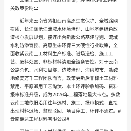
云南土工材料行业政策解读，环保/水利/公路相
关政策影响📜
近年来云南省紧扣西南高原生态保护、全域路网
提质、长江澜沧江流域水环境治理、山地基建绿色改
造核心发展规划，接连出台新版公路基建导则、流域
水利防渗管控、高原生态环保三大硬性行业政策，全
面收紧云南土工材料生产标准、进场送检、施工工
艺、废料处置、非标材料清退全链条管控。对于云南
公路总包、水利项目部、边坡治理、海绵城市、盐碱
地修复万千工程团队而言，政策更新后非标土工材料
禁用、平原通用工艺淘汰、本土环评验收加码、资料
报审标准升级，成为2026年工程落地最大卡点。多数
云南工地依旧沿用往年选材、施工、报审模式，直接
出现材料退场、监理驳回、项目停工、环评不通过。#
云南瑞达工程材料有限公司#