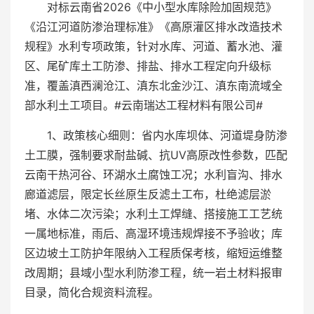
对标云南省2026《中小型水库除险加固规范》
《沿江河道防渗治理标准》《高原灌区排水改造技术
规程》水利专项政策，针对水库、河道、蓄水池、灌
区、尾矿库土工防渗、排盐、排水工程定向升级标
准，覆盖滇西澜沧江、滇东北金沙江、滇东南流域全
部水利土工项目。#云南瑞达工程材料有限公司#
1、政策核心细则：省内水库坝体、河道堤身防渗
土工膜，强制要求耐盐碱、抗UV高原改性参数，匹配
云南干热河谷、环湖水土腐蚀工况；水利盲沟、排水
廊道滤层，限定长丝原生反滤土工布，杜绝滤层淤
堵、水体二次污染；水利土工焊缝、搭接施工工艺统
一属地标准，雨后、高湿环境违规焊接不予验收；库
区边坡土工防护年限纳入工程质保考核，缩短运维整
改周期；县域小型水利防渗工程，统一岩土材料报审
目录，简化合规资料流程。