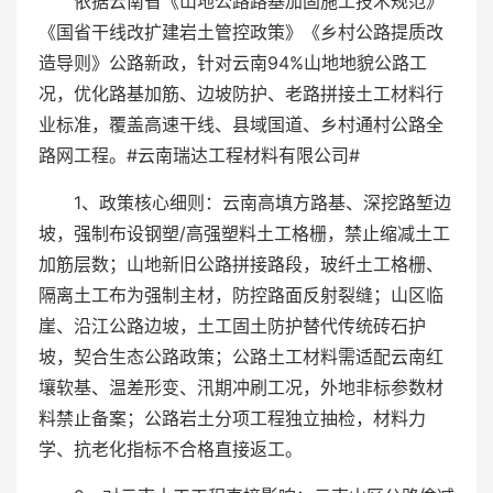
依据云南省《山地公路路基加固施工技术规范》
《国省干线改扩建岩土管控政策》《乡村公路提质改
造导则》公路新政，针对云南94%山地地貌公路工
况，优化路基加筋、边坡防护、老路拼接土工材料行
业标准，覆盖高速干线、县域国道、乡村通村公路全
路网工程。#云南瑞达工程材料有限公司#
1、政策核心细则：云南高填方路基、深挖路堑边
坡，强制布设钢塑/高强塑料土工格栅，禁止缩减土工
加筋层数；山地新旧公路拼接路段，玻纤土工格栅、
隔离土工布为强制主材，防控路面反射裂缝；山区临
崖、沿江公路边坡，土工固土防护替代传统砖石护
坡，契合生态公路政策；公路土工材料需适配云南红
壤软基、温差形变、汛期冲刷工况，外地非标参数材
料禁止备案；公路岩土分项工程独立抽检，材料力
学、抗老化指标不合格直接返工。