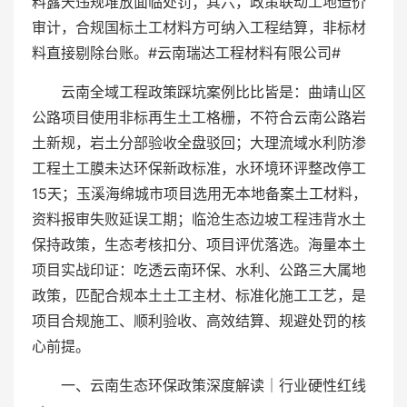
料露天违规堆放面临处罚；其六，政策联动工地造价
审计，合规国标土工材料方可纳入工程结算，非标材
料直接剔除台账。#云南瑞达工程材料有限公司#
云南全域工程政策踩坑案例比比皆是：曲靖山区
公路项目使用非标再生土工格栅，不符合云南公路岩
土新规，岩土分部验收全盘驳回；大理流域水利防渗
工程土工膜未达环保新政标准，水环境环评整改停工
15天；玉溪海绵城市项目选用无本地备案土工材料，
资料报审失败延误工期；临沧生态边坡工程违背水土
保持政策，生态考核扣分、项目评优落选。海量本土
项目实战印证：吃透云南环保、水利、公路三大属地
政策，匹配合规本土土工主材、标准化施工工艺，是
项目合规施工、顺利验收、高效结算、规避处罚的核
心前提。
一、云南生态环保政策深度解读｜行业硬性红线