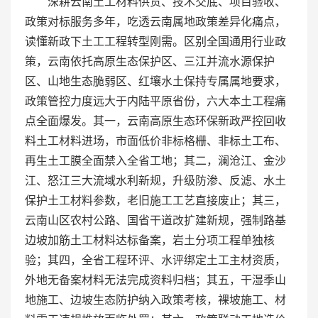
深耕云南土工材料供货、技术交底、项目验收、
政策对标服务多年，吃透云南属地政策差异化痛点，
读懂新政下土工工程转型刚需。区别全国通用行业政
策，云南依托高原生态保护区、三江并流水源保护
区、山地生态脆弱区、红壤水土保持专属属地要求，
政策管控力度远大于内陆平原省份，六大本土工程痛
点全面爆发。其一，云南高原生态环保新政严控回收
料土工材料进场，市面低价非标格栅、非标土工布、
再生土工膜全面禁入全省工地；其二，澜沧江、金沙
江、怒江三大流域水利新规，升级防渗、反滤、水土
保护土工材料参数，老旧施工工艺直接废止；其三，
云南山区农村公路、国省干道改扩建新规，强制路基
边坡加筋土工材料达标备案，岩土分项工程单独核
验；其四，全省工程环评、水评绑定土工主材资质，
外地无备案材料无法完成资料归档；其五，干湿季山
地施工、边坡生态防护纳入政策考核，裸坡施工、材