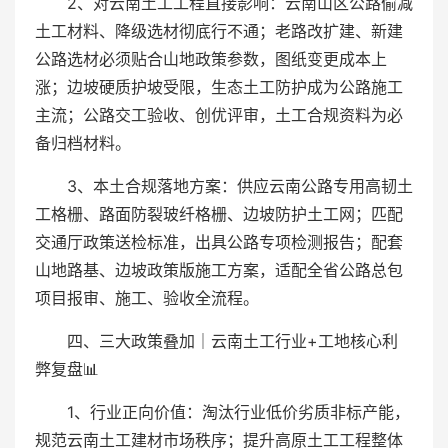
2、对云南土工工程直接影响：云南山区公路偷减
土工材料、降级选材彻底行不通；老路改扩建、新建
公路选材必须贴合山地政策参数，图纸变更成本上
涨；边坡硬质护坡受限，生态土工防护成为公路施工
主流；公路交工验收、创优评审，土工合规资料为必
备归档材料。
3、本土合规落地方案：供应云南公路专用高韧土
工格栅、路面防裂玻纤格栅、边坡防护土工网；匹配
交通厅政策送检标准，出具公路专项检测报告；配套
山地路基、边坡政策版施工方案，适配全省公路总包
项目报审、施工、验收全流程。
四、三大政策叠加｜云南土工行业+工地核心利
弊复盘📊
1、行业正向价值：淘汰行业低价劣质非标产能，
规范云南土工建材市场秩序；提升高原土工工程整体