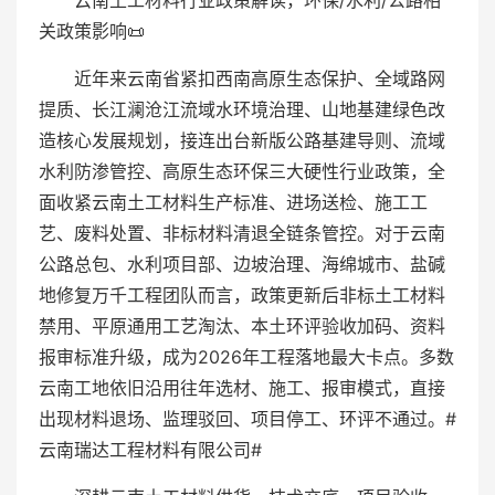
云南土工材料行业政策解读，环保/水利/公路相
关政策影响📜
近年来云南省紧扣西南高原生态保护、全域路网
提质、长江澜沧江流域水环境治理、山地基建绿色改
造核心发展规划，接连出台新版公路基建导则、流域
水利防渗管控、高原生态环保三大硬性行业政策，全
面收紧云南土工材料生产标准、进场送检、施工工
艺、废料处置、非标材料清退全链条管控。对于云南
公路总包、水利项目部、边坡治理、海绵城市、盐碱
地修复万千工程团队而言，政策更新后非标土工材料
禁用、平原通用工艺淘汰、本土环评验收加码、资料
报审标准升级，成为2026年工程落地最大卡点。多数
云南工地依旧沿用往年选材、施工、报审模式，直接
出现材料退场、监理驳回、项目停工、环评不通过。#
云南瑞达工程材料有限公司#