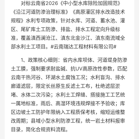
对标云南省2026《中小型水库除险加固规范》
《沿江河道防渗治理标准》《高原灌区排水改造技术
规程》水利专项政策，针对水库、河道、蓄水池、灌
区、尾矿库土工防渗、排盐、排水工程定向升级标
准，覆盖滇西澜沧江、滇东北金沙江、滇东南流域全
部水利土工项目。#云南瑞达工程材料有限公司#
1、政策核心细则：省内水库坝体、河道堤身防渗
土工膜，强制要求耐盐碱、抗UV高原改性参数，匹配
云南干热河谷、环湖水土腐蚀工况；水利盲沟、排水
廊道滤层，限定长丝原生反滤土工布，杜绝滤层淤
堵、水体二次污染；水利土工焊缝、搭接施工工艺统
一属地标准，雨后、高湿环境违规焊接不予验收；库
区边坡土工防护年限纳入工程质保考核，缩短运维整
改周期；县域小型水利防渗工程，统一岩土材料报审
目录，简化合规资料流程。