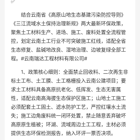
✅
结合云南省《高原山地生态基建污染防控导则》
《三江流域水土保持治理新规》两大最新环保政策，
聚焦土工材料生产、进场、施工、废料处置全流程管
控，划定云南土工行业不可突破施工红线，适配全省
生态修复、盐碱地改良、湿地治理、边坡复绿全部工
程。#云南瑞达工程材料有限公司#
1、政策核心细则：全面禁止回收料、二次再生非
标土工布、土工膜、土工格栅投入云南公建项目；要
求土工材料具备高原抗老化、低挥发、生态无害属
性，适配云南高海拔生态保护区施工；山地土工施工
必须配套土工固土、滤水防护工艺，严控红壤水土流
失；施工边角废料统一闭环处置，禁止随意丢弃破坏
高原原生植被；环湖、流域周边土工工程，主材必须
提供生态环保检测报告，纳入环评一票否决项。