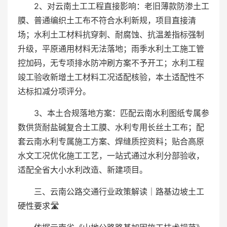
2、对云南土工工程直接影响：老旧薄款防渗土工
膜、普通编织土工布不符合水利新规，项目直接清
场；水利土工材料抗穿刺、耐腐蚀、抗温差指标强制
升级，平原通用材料无法落地；雨季水利土工施工管
控加码，无专项排水防冲刷方案不予开工；水利工程
竣工验收新增土工材料工况适配核验，本土适配性不
达标扣减分项评分。
3、本土合规落地方案：匹配云南水利图纸专属参
数供货耐盐碱复合土工膜、水利专用长丝土工布；配
套云南水利专属施工方案、焊缝质控资料；贴合高原
水文工况优化施工工艺，一站式通过水利分部验收，
适配全省大小水利改造、新建项目。
三、云南公路交通行业政策解读｜路基边坡土工
硬性要求🛣️