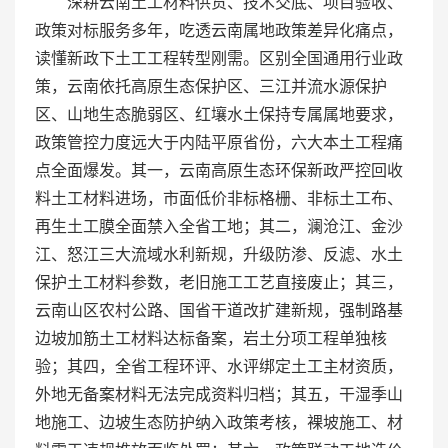
深耕云南土工材料供货、技术交底、项目验收、
政策对标服务多年，吃透云南属地政策差异化痛点，
读懂新政下土工工程转型刚需。区别全国通用行业政
策，云南依托高原生态保护区、三江并流水源保护
区、山地生态脆弱区、红壤水土保持专属属地要求，
政策管控力度远大于内陆平原省份，六大本土工程痛
点全面爆发。其一，云南高原生态环保新政严控回收
料土工材料进场，市面低价非标格栅、非标土工布、
再生土工膜全面禁入全省工地；其二，澜沧江、金沙
江、怒江三大流域水利新规，升级防渗、反滤、水土
保护土工材料参数，老旧施工工艺直接废止；其三，
云南山区农村公路、国省干道改扩建新规，强制路基
边坡加筋土工材料达标备案，岩土分项工程单独核
验；其四，全省工程环评、水评绑定土工主材资质，
外地无备案材料无法完成资料归档；其五，干湿季山
地施工、边坡生态防护纳入政策考核，裸坡施工、材