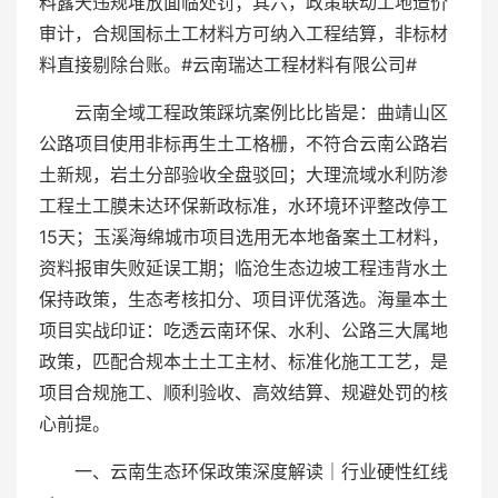
料露天违规堆放面临处罚；其六，政策联动工地造价
审计，合规国标土工材料方可纳入工程结算，非标材
料直接剔除台账。#云南瑞达工程材料有限公司#
云南全域工程政策踩坑案例比比皆是：曲靖山区
公路项目使用非标再生土工格栅，不符合云南公路岩
土新规，岩土分部验收全盘驳回；大理流域水利防渗
工程土工膜未达环保新政标准，水环境环评整改停工
15天；玉溪海绵城市项目选用无本地备案土工材料，
资料报审失败延误工期；临沧生态边坡工程违背水土
保持政策，生态考核扣分、项目评优落选。海量本土
项目实战印证：吃透云南环保、水利、公路三大属地
政策，匹配合规本土土工主材、标准化施工工艺，是
项目合规施工、顺利验收、高效结算、规避处罚的核
心前提。
一、云南生态环保政策深度解读｜行业硬性红线