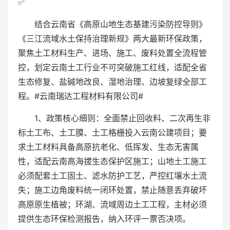
✅
结合云南省《高原山地生态基建污染防控导则》
《三江流域水土保持治理新规》两大最新环保政策，
聚焦土工材料生产、进场、施工、废料处置全流程管
控，划定云南土工行业不可突破施工红线，适配全省
生态修复、盐碱地改良、湿地治理、边坡复绿全部工
程。#云南瑞达工程材料有限公司#
1、政策核心细则：全面禁止回收料、二次再生非
标土工布、土工膜、土工格栅投入云南公建项目；要
求土工材料具备高原抗老化、低挥发、生态无害属
性，适配云南高海拔生态保护区施工；山地土工施工
必须配套土工固土、滤水防护工艺，严控红壤水土流
失；施工边角废料统一闭环处置，禁止随意丢弃破坏
高原原生植被；环湖、流域周边土工工程，主材必须
提供生态环保检测报告，纳入环评一票否决项。