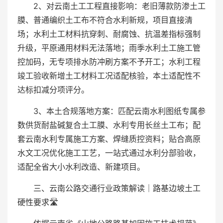
2、对云南土工工程直接影响：老旧薄款防渗土工
膜、普通编织土工布不符合水利新规，项目直接清
场；水利土工材料抗穿刺、耐腐蚀、抗温差指标强制
升级，平原通用材料无法落地；雨季水利土工施工管
控加码，无专项排水防冲刷方案不予开工；水利工程
竣工验收新增土工材料工况适配核验，本土适配性不
达标扣减分项评分。
3、本土合规落地方案：匹配云南水利图纸专属参
数供货耐盐碱复合土工膜、水利专用长丝土工布；配
套云南水利专属施工方案、焊缝质控资料；贴合高原
水文工况优化施工工艺，一站式通过水利分部验收，
适配全省大小水利改造、新建项目。
三、云南公路交通行业政策解读｜路基边坡土工
硬性要求🛣️