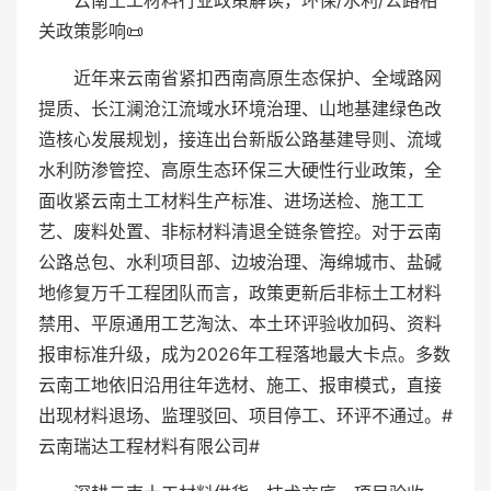
云南土工材料行业政策解读，环保/水利/公路相
关政策影响📜
近年来云南省紧扣西南高原生态保护、全域路网
提质、长江澜沧江流域水环境治理、山地基建绿色改
造核心发展规划，接连出台新版公路基建导则、流域
水利防渗管控、高原生态环保三大硬性行业政策，全
面收紧云南土工材料生产标准、进场送检、施工工
艺、废料处置、非标材料清退全链条管控。对于云南
公路总包、水利项目部、边坡治理、海绵城市、盐碱
地修复万千工程团队而言，政策更新后非标土工材料
禁用、平原通用工艺淘汰、本土环评验收加码、资料
报审标准升级，成为2026年工程落地最大卡点。多数
云南工地依旧沿用往年选材、施工、报审模式，直接
出现材料退场、监理驳回、项目停工、环评不通过。#
云南瑞达工程材料有限公司#