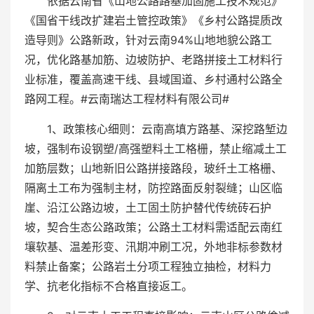
依据云南省《山地公路路基加固施工技术规范》
《国省干线改扩建岩土管控政策》《乡村公路提质改
造导则》公路新政，针对云南94%山地地貌公路工
况，优化路基加筋、边坡防护、老路拼接土工材料行
业标准，覆盖高速干线、县域国道、乡村通村公路全
路网工程。#云南瑞达工程材料有限公司#
1、政策核心细则：云南高填方路基、深挖路堑边
坡，强制布设钢塑/高强塑料土工格栅，禁止缩减土工
加筋层数；山地新旧公路拼接路段，玻纤土工格栅、
隔离土工布为强制主材，防控路面反射裂缝；山区临
崖、沿江公路边坡，土工固土防护替代传统砖石护
坡，契合生态公路政策；公路土工材料需适配云南红
壤软基、温差形变、汛期冲刷工况，外地非标参数材
料禁止备案；公路岩土分项工程独立抽检，材料力
学、抗老化指标不合格直接返工。