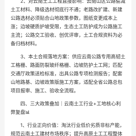
2、对云南土工工程直接影响：云南山区公路偷减
土工材料、降级选材彻底行不通；老路改扩建、新建
公路选材必须贴合山地政策参数，图纸变更成本上
涨；边坡硬质护坡受限，生态土工防护成为公路施工
主流；公路交工验收、创优评审，土工合规资料为必
备归档材料。
3、本土合规落地方案：供应云南公路专用高韧土
工格栅、路面防裂玻纤格栅、边坡防护土工网；匹配
交通厅政策送检标准，出具公路专项检测报告；配套
山地路基、边坡政策版施工方案，适配全省公路总包
项目报审、施工、验收全流程。
四、三大政策叠加｜云南土工行业+工地核心利
弊复盘📊
1、行业正向价值：淘汰行业低价劣质非标产能，
规范云南土工建材市场秩序；提升高原土工工程整体