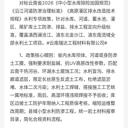
对标云南省2026《中小型水库除险加固规范》
《沿江河道防渗治理标准》《高原灌区排水改造技术
规程》水利专项政策，针对水库、河道、蓄水池、灌
区、尾矿库土工防渗、排盐、排水工程定向升级标
准，覆盖滇西澜沧江、滇东北金沙江、滇东南流域全
部水利土工项目。#云南瑞达工程材料有限公司#
1、政策核心细则：省内水库坝体、河道堤身防渗
土工膜，强制要求耐盐碱、抗UV高原改性参数，匹配
云南干热河谷、环湖水土腐蚀工况；水利盲沟、排水
廊道滤层，限定长丝原生反滤土工布，杜绝滤层淤
堵、水体二次污染；水利土工焊缝、搭接施工工艺统
一属地标准，雨后、高湿环境违规焊接不予验收；库
区边坡土工防护年限纳入工程质保考核，缩短运维整
改周期；县域小型水利防渗工程，统一岩土材料报审
目录，简化合规资料流程。