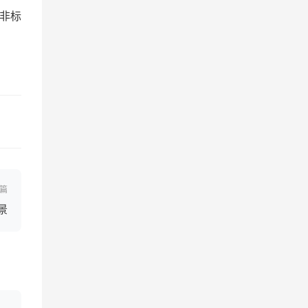
非标
篇
景