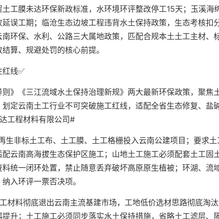
土工膜未达环保新政标准，水环境环评整改停工15天；玉溪海
败延误工期；临沧生态边坡工程违背水土保持政策，生态考核扣
云南环保、水利、公路三大属地政策，匹配合规本土土工主材、
效结算、规避处罚的核心前提。
性红线✅
导则》《三江流域水土保持治理新规》两大最新环保政策，聚焦
，划定云南土工行业不可突破施工红线，适配全省生态修复、盐
达工程材料有限公司#
次再生非标土工布、土工膜、土工格栅投入云南公建项目；要求土
适配云南高海拔生态保护区施工；山地土工施工必须配套土工固
废料统一闭环处置，禁止随意丢弃破坏高原原生植被；环湖、流
，纳入环评一票否决项。
土工材料彻底退出云南主流基建市场，工地低价选材思路彻底淘汰
幅提升；土工施工必须同步落实水土保持措施，省略土工滤层、