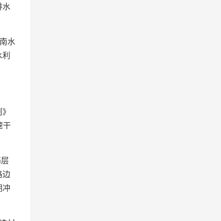
排水
南水
水利
则》
速干
筋层
路边
期冲