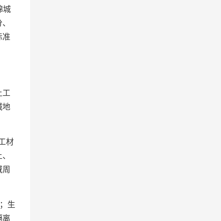
绵城
分、
标准
土工
碱地
工材
土、
域周
；生
隔离