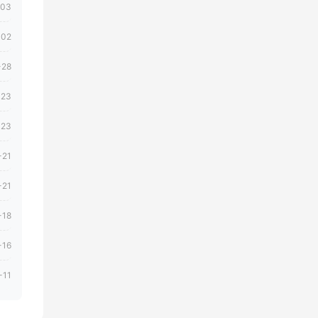
-03
-02
-28
-23
-23
-21
-21
-18
-16
-11