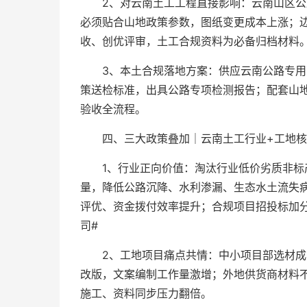
2、对云南土工工程直接影响：云南山区
必须贴合山地政策参数，图纸变更成本上涨；
收、创优评审，土工合规资料为必备归档材料
3、本土合规落地方案：供应云南公路专
策送检标准，出具公路专项检测报告；配套山
验收全流程。
四、三大政策叠加｜云南土工行业+工地核
1、行业正向价值：淘汰行业低价劣质非
量，降低公路沉降、水利渗漏、生态水土流失
评优、资金拨付效率提升；合规项目招投标加
司#
2、工地项目痛点共情：中小项目部选材
改版，文案编制工作量激增；外地供货商材料
施工、资料同步压力翻倍。