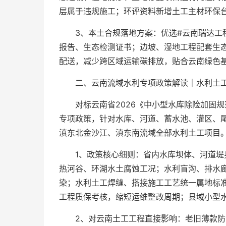
层属于违规施工；环评资料新增土工主材环保
3、本土合规落地方案：优选#云南瑞达工
报告、生态检测证书；边坡、湿地工程配套生
配送，减少跨区域运输碳排放，贴合云南绿色
二、云南流域水利专项政策解读｜水利土工
对标云南省2026《中小型水库除险加固
专项政策，针对水库、河道、蓄水池、灌区、
滇东北金沙江、滇东南流域全部水利土工项目。
1、政策核心细则：省内水库坝体、河道堤
热河谷、环湖水土腐蚀工况；水利盲沟、排水
染；水利土工焊缝、搭接施工工艺统一属地标
工程质保考核，缩短运维整改周期；县域小型
2、对云南土工工程直接影响：老旧薄款