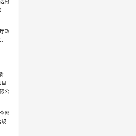
选材
验
厅政
工、
质
项目
限公
全部
合规