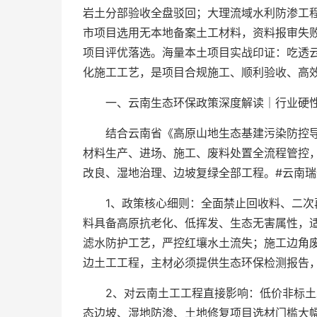
岩土分部验收全盘驳回；大理流域水利防渗工程
市项目选用无本地备案土工材料，资料报审失
项目评优落选。海量本土项目实战印证：吃透
化施工工艺，是项目合规施工、顺利验收、高
一、云南生态环保政策深度解读｜行业硬
结合云南省《高原山地生态基建污染防控
材料生产、进场、施工、废料处置全流程管控
改良、湿地治理、边坡复绿全部工程。#云南瑞
1、政策核心细则：全面禁止回收料、二
料具备高原抗老化、低挥发、生态无害属性，
滤水防护工艺，严控红壤水土流失；施工边角
边土工工程，主材必须提供生态环保检测报告
2、对云南土工工程直接影响：低价非标
态边坡、湿地防渗、土地修复项目选材门槛大