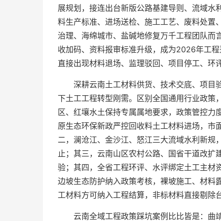
展规划，接连出台新版公路基建导则、流域水
料生产标准、进场送检、施工工艺、废料处置
治理、海绵城市、盐碱地修复万千工程团队而
收加码、资料报审标准升级，成为2026年工
直接出现材料退场、监理驳回、项目停工、环评
深耕云南土工材料供货、技术交底、项目
下土工工程转型刚需。区别全国通用行业政策
区、红壤水土保持专属属地要求，政策管控力
原生态环保新政严控回收料土工材料进场，市
二，澜沧江、金沙江、怒江三大流域水利新规
止；其三，云南山区农村公路、国省干道改扩
验；其四，全省工程环评、水评绑定土工主材
边坡生态防护纳入政策考核，裸坡施工、材料
工材料方可纳入工程结算，非标材料直接剔除台
云南全域工程政策踩坑案例比比皆是：曲