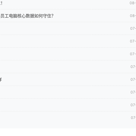
求！
08
司员工电脑核心数据如何守住？
08
07
07
07
07
样
07
07
07
07