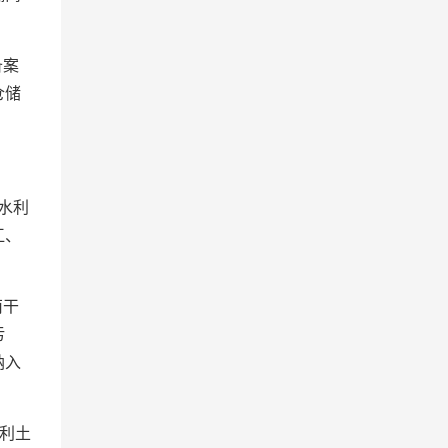
备案
仓储
水利
江、
南干
污
纳入
利土