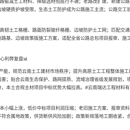
公路偷减土工材料、降级选材彻底行不通；老路改扩建、新建公路
边坡硬质护坡受限，生态土工防护成为公路施工主流；公路交工
。
用高韧土工格栅、路面防裂玻纤格栅、边坡防护土工网；匹配交通
地路基、边坡政策版施工方案，适配全省公路总包项目报审、施
心利弊复盘📊
标产能，规范云南土工建材市场秩序；提升高原土工工程整体施工
病害；贴合云南生态保护、路网提质、流域治理省级发展规划，
分，本土合规主材项目中标优势大幅拉高。#云南瑞达工程材料有
成本小幅上涨，低价中标项目利润压缩；老旧施工方案、报审资料
不符合属地政策，供货断供风险加剧；政策新规落地工期收紧，