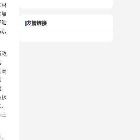
工材
边坡
评验
友情链接
式，
新政
弱
南高
其
废
独核
工、
标土
规，