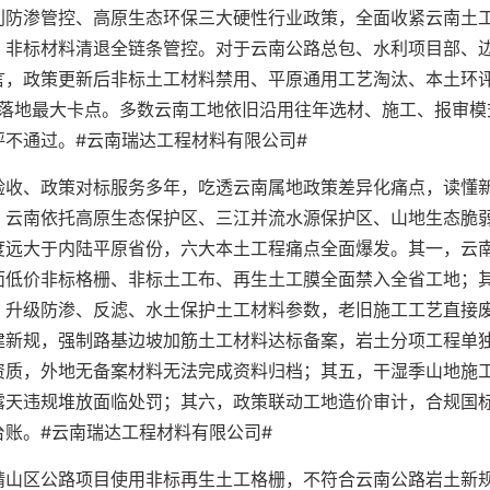
利防渗管控、高原生态环保三大硬性行业政策，全面收紧云南土
、非标材料清退全链条管控。对于云南公路总包、水利项目部、
言，政策更新后非标土工材料禁用、平原通用工艺淘汰、本土环
程落地最大卡点。多数云南工地依旧沿用往年选材、施工、报审模
不通过。#云南瑞达工程材料有限公司#
验收、政策对标服务多年，吃透云南属地政策差异化痛点，读懂
，云南依托高原生态保护区、三江并流水源保护区、山地生态脆
度远大于内陆平原省份，六大本土工程痛点全面爆发。其一，云
面低价非标格栅、非标土工布、再生土工膜全面禁入全省工地；
，升级防渗、反滤、水土保护土工材料参数，老旧施工工艺直接
建新规，强制路基边坡加筋土工材料达标备案，岩土分项工程单
资质，外地无备案材料无法完成资料归档；其五，干湿季山地施
露天违规堆放面临处罚；其六，政策联动工地造价审计，合规国
账。#云南瑞达工程材料有限公司#
靖山区公路项目使用非标再生土工格栅，不符合云南公路岩土新