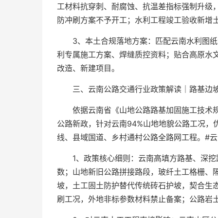
工材料抗穿刺、耐腐蚀、抗温差指标强制升级
防冲刷方案不予开工；水利工程竣工验收新增
3、本土合规落地方案：匹配云南水利图
利专属施工方案、焊缝质控资料；贴合高原水
改造、新建项目。
三、云南公路交通行业政策解读｜路基边坡土
依据云南省《山地公路路基加固施工技术
公路新政，针对云南94%山地地貌公路工况，
线、县域国道、乡村通村公路全路网工程。#云
1、政策核心细则：云南高填方路基、深挖
数；山地新旧公路拼接路段，玻纤土工格栅、
坡，土工固土防护替代传统砖石护坡，契合生
刷工况，外地非标参数材料禁止备案；公路岩