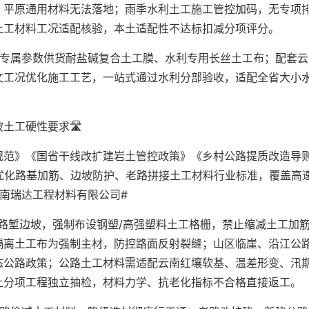
，平原通用材料无法落地；雨季水利土工施工管控加码，无专项
土工材料工况适配核验，本土适配性不达标扣减分项评分。
纸专属参数供货耐盐碱复合土工膜、水利专用长丝土工布；配套云
文工况优化施工工艺，一站式通过水利分部验收，适配全省大小
工硬性要求🛣️
规范》《国省干线改扩建岩土管控政策》《乡村公路提质改造导
优化路基加筋、边坡防护、老路拼接土工材料行业标准，覆盖高
南瑞达工程材料有限公司#
路堑边坡，强制布设钢塑/高强塑料土工格栅，禁止缩减土工加
隔离土工布为强制主材，防控路面反射裂缝；山区临崖、沿江公
态公路政策；公路土工材料需适配云南红壤软基、温差形变、汛
土分项工程独立抽检，材料力学、抗老化指标不合格直接返工。