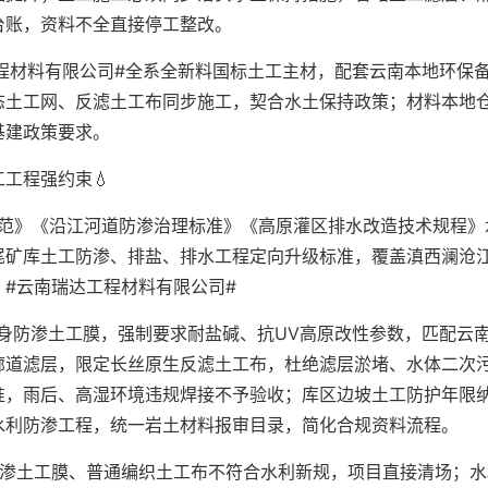
台账，资料不全直接停工整改。
程材料有限公司#全系全新料国标土工主材，配套云南本地环保
态土工网、反滤土工布同步施工，契合水土保持政策；材料本地
基建政策要求。
工程强约束💧
规范》《沿江河道防渗治理标准》《高原灌区排水改造技术规程》
尾矿库土工防渗、排盐、排水工程定向升级标准，覆盖滇西澜沧
#云南瑞达工程材料有限公司#
身防渗土工膜，强制要求耐盐碱、抗UV高原改性参数，匹配云
廊道滤层，限定长丝原生反滤土工布，杜绝滤层淤堵、水体二次
准，雨后、高湿环境违规焊接不予验收；库区边坡土工防护年限
水利防渗工程，统一岩土材料报审目录，简化合规资料流程。
防渗土工膜、普通编织土工布不符合水利新规，项目直接清场；水