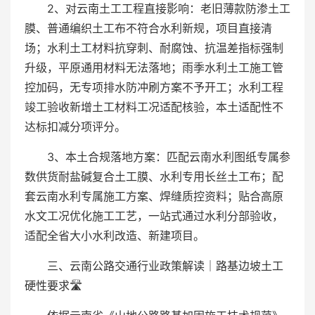
2、对云南土工工程直接影响：老旧薄款防渗土工
膜、普通编织土工布不符合水利新规，项目直接清
场；水利土工材料抗穿刺、耐腐蚀、抗温差指标强制
升级，平原通用材料无法落地；雨季水利土工施工管
控加码，无专项排水防冲刷方案不予开工；水利工程
竣工验收新增土工材料工况适配核验，本土适配性不
达标扣减分项评分。
3、本土合规落地方案：匹配云南水利图纸专属参
数供货耐盐碱复合土工膜、水利专用长丝土工布；配
套云南水利专属施工方案、焊缝质控资料；贴合高原
水文工况优化施工工艺，一站式通过水利分部验收，
适配全省大小水利改造、新建项目。
三、云南公路交通行业政策解读｜路基边坡土工
硬性要求🛣️