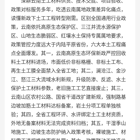
深耕云南土工材料供货、技术交底、项目验收、
政策对标服务多年，吃透云南属地政策差异化痛点，
读懂新政下土工工程转型刚需。区别全国通用行业政
策，云南依托高原生态保护区、三江并流水源保护
区、山地生态脆弱区、红壤水土保持专属属地要求，
政策管控力度远大于内陆平原省份，六大本土工程痛
点全面爆发。其一，云南高原生态环保新政严控回收
料土工材料进场，市面低价非标格栅、非标土工布、
再生土工膜全面禁入全省工地；其二，澜沧江、金沙
江、怒江三大流域水利新规，升级防渗、反滤、水土
保护土工材料参数，老旧施工工艺直接废止；其三，
云南山区农村公路、国省干道改扩建新规，强制路基
边坡加筋土工材料达标备案，岩土分项工程单独核
验；其四，全省工程环评、水评绑定土工主材资质，
外地无备案材料无法完成资料归档；其五，干湿季山
地施工、边坡生态防护纳入政策考核，裸坡施工、材