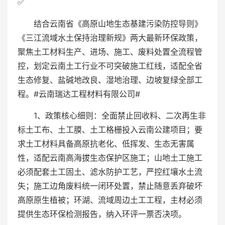
✅
结合云南省《高原山地生态基建污染防控导则》
《三江流域水土保持治理新规》两大最新环保政策，
聚焦土工材料生产、进场、施工、废料处置全流程管
控，划定云南土工行业不可突破施工红线，适配全省
生态修复、盐碱地改良、湿地治理、边坡复绿全部工
程。#云南瑞达工程材料有限公司#
1、政策核心细则：全面禁止回收料、二次再生非
标土工布、土工膜、土工格栅投入云南公建项目；要
求土工材料具备高原抗老化、低挥发、生态无害属
性，适配云南高海拔生态保护区施工；山地土工施工
必须配套土工固土、滤水防护工艺，严控红壤水土流
失；施工边角废料统一闭环处置，禁止随意丢弃破坏
高原原生植被；环湖、流域周边土工工程，主材必须
提供生态环保检测报告，纳入环评一票否决项。