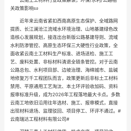
云南土工材料行业政策解读，环保/水利/公路相
关政策影响📜
近年来云南省紧扣西南高原生态保护、全域路网
提质、长江澜沧江流域水环境治理、山地基建绿色改
造核心发展规划，接连出台新版公路基建导则、流域
水利防渗管控、高原生态环保三大硬性行业政策，全
面收紧云南土工材料生产标准、进场送检、施工工
艺、废料处置、非标材料清退全链条管控。对于云南
公路总包、水利项目部、边坡治理、海绵城市、盐碱
地修复万千工程团队而言，政策更新后非标土工材料
禁用、平原通用工艺淘汰、本土环评验收加码、资料
报审标准升级，成为2026年工程落地最大卡点。多数
云南工地依旧沿用往年选材、施工、报审模式，直接
出现材料退场、监理驳回、项目停工、环评不通过。#
云南瑞达工程材料有限公司#