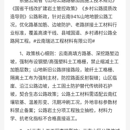
依据云南省《山地公路路基加固施工技术规范》
《国省干线改扩建岩土管控政策》《乡村公路提质改
造导则》公路新政，针对云南94%山地地貌公路工
况，优化路基加筋、边坡防护、老路拼接土工材料行
业标准，覆盖高速干线、县域国道、乡村通村公路全
路网工程。#云南瑞达工程材料有限公司#
1、政策核心细则：云南高填方路基、深挖路堑边
坡，强制布设钢塑/高强塑料土工格栅，禁止缩减土工
加筋层数；山地新旧公路拼接路段，玻纤土工格栅、
隔离土工布为强制主材，防控路面反射裂缝；山区临
崖、沿江公路边坡，土工固土防护替代传统砖石护
坡，契合生态公路政策；公路土工材料需适配云南红
壤软基、温差形变、汛期冲刷工况，外地非标参数材
料禁止备案；公路岩土分项工程独立抽检，材料力
学、抗老化指标不合格直接返工。