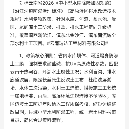
对标云南省2026《中小型水库除险加固规范》
《沿江河道防渗治理标准》《高原灌区排水改造技术
规程》水利专项政策，针对水库、河道、蓄水池、灌
区、尾矿库土工防渗、排盐、排水工程定向升级标
准，覆盖滇西澜沧江、滇东北金沙江、滇东南流域全
部水利土工项目。#云南瑞达工程材料有限公司#
1、政策核心细则：省内水库坝体、河道堤身防渗
土工膜，强制要求耐盐碱、抗UV高原改性参数，匹配
云南干热河谷、环湖水土腐蚀工况；水利盲沟、排水
廊道滤层，限定长丝原生反滤土工布，杜绝滤层淤
堵、水体二次污染；水利土工焊缝、搭接施工工艺统
一属地标准，雨后、高湿环境违规焊接不予验收；库
区边坡土工防护年限纳入工程质保考核，缩短运维整
改周期；县域小型水利防渗工程，统一岩土材料报审
目录，简化合规资料流程。