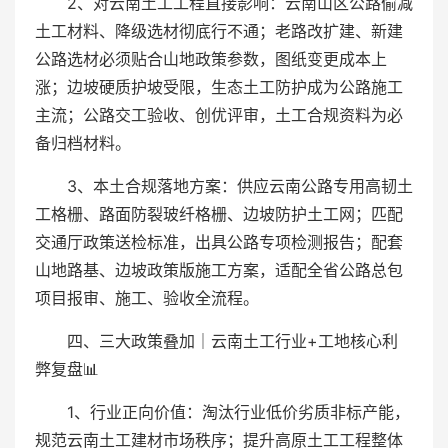
2、对云南土工工程直接影响：云南山区公路偷减
土工材料、降级选材彻底行不通；老路改扩建、新建
公路选材必须贴合山地政策参数，图纸变更成本上
涨；边坡硬质护坡受限，生态土工防护成为公路施工
主流；公路交工验收、创优评审，土工合规资料为必
备归档材料。
3、本土合规落地方案：供应云南公路专用高韧土
工格栅、路面防裂玻纤格栅、边坡防护土工网；匹配
交通厅政策送检标准，出具公路专项检测报告；配套
山地路基、边坡政策版施工方案，适配全省公路总包
项目报审、施工、验收全流程。
四、三大政策叠加｜云南土工行业+工地核心利
弊复盘📊
1、行业正向价值：淘汰行业低价劣质非标产能，
规范云南土工建材市场秩序；提升高原土工工程整体