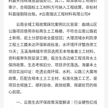
料露天违规堆放面临处罚；其六，政策联动工地造价
审计，合规国标土工材料方可纳入工程结算，非标材
料直接剔除台账。#云南瑞达工程材料有限公司#
云南全域工程政策踩坑案例比比皆是：曲靖山区
公路项目使用非标再生土工格栅，不符合云南公路岩
土新规，岩土分部验收全盘驳回；大理流域水利防渗
工程土工膜未达环保新政标准，水环境环评整改停工
15天；玉溪海绵城市项目选用无本地备案土工材料，
资料报审失败延误工期；临沧生态边坡工程违背水土
保持政策，生态考核扣分、项目评优落选。海量本土
项目实战印证：吃透云南环保、水利、公路三大属地
政策，匹配合规本土土工主材、标准化施工工艺，是
项目合规施工、顺利验收、高效结算、规避处罚的核
心前提。
一、云南生态环保政策深度解读｜行业硬性红线