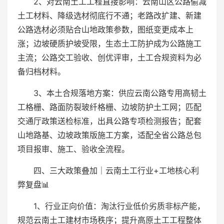
2、对云南土工工程直接影响：云南山区公路偷减
土工材料、降级选材彻底行不通；老路改扩建、新建
公路选材必须贴合山地政策参数，图纸变更成本上
涨；边坡硬质护坡受限，生态土工防护成为公路施工
主流；公路交工验收、创优评审，土工合规资料为必
备归档材料。
3、本土合规落地方案：供应云南公路专用高韧土
工格栅、路面防裂玻纤格栅、边坡防护土工网；匹配
交通厅政策送检标准，出具公路专项检测报告；配套
山地路基、边坡政策版施工方案，适配全省公路总包
项目报审、施工、验收全流程。
四、三大政策叠加｜云南土工行业+工地核心利
弊复盘📊
1、行业正向价值：淘汰行业低价劣质非标产能，
规范云南土工建材市场秩序；提升高原土工工程整体