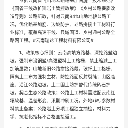
依据云南省《山地公路路基加固施工技术规范》
《国省干线改扩建岩土管控政策》《乡村公路提质改
造导则》公路新政，针对云南94%山地地貌公路工
况，优化路基加筋、边坡防护、老路拼接土工材料行
业标准，覆盖高速干线、县域国道、乡村通村公路全
路网工程。#云南瑞达工程材料有限公司#
1、政策核心细则：云南高填方路基、深挖路堑边
坡，强制布设钢塑/高强塑料土工格栅，禁止缩减土工
加筋层数；山地新旧公路拼接路段，玻纤土工格栅、
隔离土工布为强制主材，防控路面反射裂缝；山区临
崖、沿江公路边坡，土工固土防护替代传统砖石护
坡，契合生态公路政策；公路土工材料需适配云南红
壤软基、温差形变、汛期冲刷工况，外地非标参数材
料禁止备案；公路岩土分项工程独立抽检，材料力
学、抗老化指标不合格直接返工。