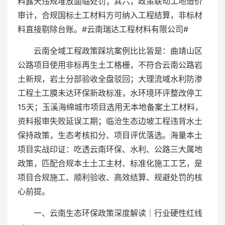
料露天违规堆放面临处罚；其六，政策联动工地造价
审计，合规国标土工材料方可纳入工程结算，非标材
料直接剔除台账。#云南瑞达工程材料有限公司#
云南全域工程政策踩坑案例比比皆是：曲靖山区
公路项目使用非标再生土工格栅，不符合云南公路岩
土新规，岩土分部验收全盘驳回；大理流域水利防渗
工程土工膜未达环保新政标准，水环境环评整改停工
15天；玉溪海绵城市项目选用无本地备案土工材料，
资料报审失败延误工期；临沧生态边坡工程违背水土
保持政策，生态考核扣分、项目评优落选。海量本土
项目实战印证：吃透云南环保、水利、公路三大属地
政策，匹配合规本土土工主材、标准化施工工艺，是
项目合规施工、顺利验收、高效结算、规避处罚的核
心前提。
一、云南生态环保政策深度解读｜行业硬性红线