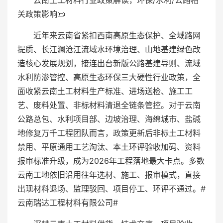
云南土工材料行业政策解读，环保/水利/公路相
关政策影响📜
近年来云南省紧扣西南高原生态保护、全域路网
提质、长江澜沧江流域水环境治理、山地基建绿色改
造核心发展规划，接连出台新版公路基建导则、流域
水利防渗管控、高原生态环保三大硬性行业政策，全
面收紧云南土工材料生产标准、进场送检、施工工
艺、废料处置、非标材料清退全链条管控。对于云南
公路总包、水利项目部、边坡治理、海绵城市、盐碱
地修复万千工程团队而言，政策更新后非标土工材料
禁用、平原通用工艺淘汰、本土环评验收加码、资料
报审标准升级，成为2026年工程落地最大卡点。多数
云南工地依旧沿用往年选材、施工、报审模式，直接
出现材料退场、监理驳回、项目停工、环评不通过。#
云南瑞达工程材料有限公司#