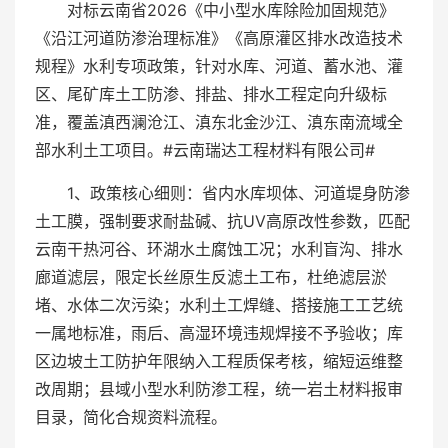
对标云南省2026《中小型水库除险加固规范》
《沿江河道防渗治理标准》《高原灌区排水改造技术
规程》水利专项政策，针对水库、河道、蓄水池、灌
区、尾矿库土工防渗、排盐、排水工程定向升级标
准，覆盖滇西澜沧江、滇东北金沙江、滇东南流域全
部水利土工项目。#云南瑞达工程材料有限公司#
1、政策核心细则：省内水库坝体、河道堤身防渗
土工膜，强制要求耐盐碱、抗UV高原改性参数，匹配
云南干热河谷、环湖水土腐蚀工况；水利盲沟、排水
廊道滤层，限定长丝原生反滤土工布，杜绝滤层淤
堵、水体二次污染；水利土工焊缝、搭接施工工艺统
一属地标准，雨后、高湿环境违规焊接不予验收；库
区边坡土工防护年限纳入工程质保考核，缩短运维整
改周期；县域小型水利防渗工程，统一岩土材料报审
目录，简化合规资料流程。