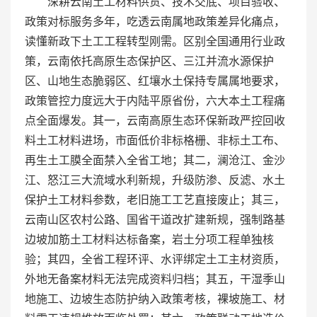
深耕云南土工材料供货、技术交底、项目验收、
政策对标服务多年，吃透云南属地政策差异化痛点，
读懂新政下土工工程转型刚需。区别全国通用行业政
策，云南依托高原生态保护区、三江并流水源保护
区、山地生态脆弱区、红壤水土保持专属属地要求，
政策管控力度远大于内陆平原省份，六大本土工程痛
点全面爆发。其一，云南高原生态环保新政严控回收
料土工材料进场，市面低价非标格栅、非标土工布、
再生土工膜全面禁入全省工地；其二，澜沧江、金沙
江、怒江三大流域水利新规，升级防渗、反滤、水土
保护土工材料参数，老旧施工工艺直接废止；其三，
云南山区农村公路、国省干道改扩建新规，强制路基
边坡加筋土工材料达标备案，岩土分项工程单独核
验；其四，全省工程环评、水评绑定土工主材资质，
外地无备案材料无法完成资料归档；其五，干湿季山
地施工、边坡生态防护纳入政策考核，裸坡施工、材