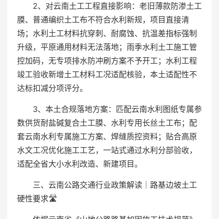
2、对云南土工工程直接影响：老旧薄款防渗土工
膜、普通编织土工布不符合水利新规，项目直接清
场；水利土工材料抗穿刺、耐腐蚀、抗温差指标强制
升级，平原通用材料无法落地；雨季水利土工施工管
控加码，无专项排水防冲刷方案不予开工；水利工程
竣工验收新增土工材料工况适配核验，本土适配性不
达标扣减分项评分。
3、本土合规落地方案：匹配云南水利图纸专属参
数供货耐盐碱复合土工膜、水利专用长丝土工布；配
套云南水利专属施工方案、焊缝质控资料；贴合高原
水文工况优化施工工艺，一站式通过水利分部验收，
适配全省大小水利改造、新建项目。
三、云南公路交通行业政策解读｜路基边坡土工
硬性要求🛣️