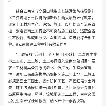
✅
结合云南省《高原山地生态基建污染防控导则》
《三江流域水土保持治理新规》两大最新环保政策，
聚焦土工材料生产、进场、施工、废料处置全流程管
控，划定云南土工行业不可突破施工红线，适配全省
生态修复、盐碱地改良、湿地治理、边坡复绿全部工
程。#云南瑞达工程材料有限公司#
1、政策核心细则：全面禁止回收料、二次再生非
标土工布、土工膜、土工格栅投入云南公建项目；要
求土工材料具备高原抗老化、低挥发、生态无害属
性，适配云南高海拔生态保护区施工；山地土工施工
必须配套土工固土、滤水防护工艺，严控红壤水土流
失；施工边角废料统一闭环处置，禁止随意丢弃破坏
高原原生植被；环湖、流域周边土工工程，主材必须
提供生态环保检测报告，纳入环评一票否决项。