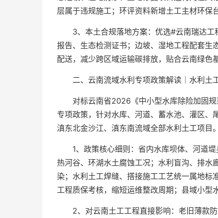
层属于违规施工；环评资料新增土工主材环保
3、本土合规落地方案：优选#云南瑞达工
报告、生态检测证书；边坡、湿地工程配套生
配送，减少跨区域运输碳排放，贴合云南绿色
二、云南流域水利专项政策解读｜水利土工
对标云南省2026《中小型水库除险加固
专项政策，针对水库、河道、蓄水池、灌区、
滇东北金沙江、滇东南流域全部水利土工项目。
1、政策核心细则：省内水库坝体、河道堤
热河谷、环湖水土腐蚀工况；水利盲沟、排水
染；水利土工焊缝、搭接施工工艺统一属地标
工程质保考核，缩短运维整改周期；县域小型
2、对云南土工工程直接影响：老旧薄款