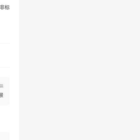
非标
篇
景