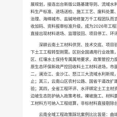
展规划，接连出台新版公路基建导则、流域水
料生产标准、进场送检、施工工艺、废料处置
治理、海绵城市、盐碱地修复万千工程团队而
收加码、资料报审标准升级，成为2026年工
直接出现材料退场、监理驳回、项目停工、环评
深耕云南土工材料供货、技术交底、项目
下土工工程转型刚需。区别全国通用行业政策
区、红壤水土保持专属属地要求，政策管控力
原生态环保新政严控回收料土工材料进场，市
二，澜沧江、金沙江、怒江三大流域水利新规
止；其三，云南山区农村公路、国省干道改扩
验；其四，全省工程环评、水评绑定土工主材
边坡生态防护纳入政策考核，裸坡施工、材料
工材料方可纳入工程结算，非标材料直接剔除台
云南全域工程政策踩坑案例比比皆是：曲