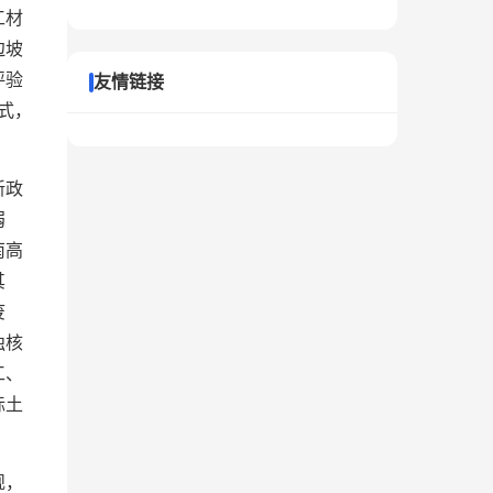
工材
边坡
评验
友情链接
式，
新政
弱
南高
其
废
独核
工、
标土
规，