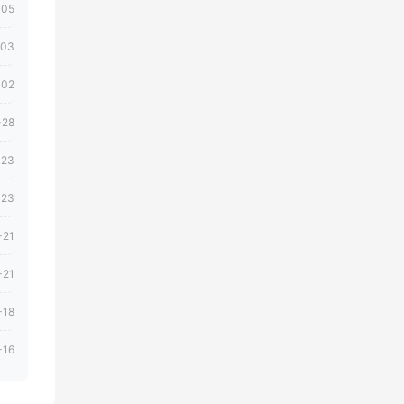
-05
-03
-02
-28
-23
-23
-21
-21
-18
-16