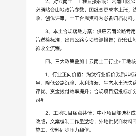
2、对云南土工工程直接影响：云南山区
必须贴合山地政策参数，图纸变更成本上涨；
收、创优评审，土工合规资料为必备归档材料
3、本土合规落地方案：供应云南公路专
策送检标准，出具公路专项检测报告；配套山
验收全流程。
四、三大政策叠加｜云南土工行业+工地核
1、行业正向价值：淘汰行业低价劣质非
量，降低公路沉降、水利渗漏、生态水土流失
评优、资金拨付效率提升；合规项目招投标加
司#
2、工地项目痛点共情：中小项目部选材
改版，文案编制工作量激增；外地供货商材料
施工、资料同步压力翻倍。