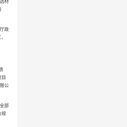
选材
验
厅政
工、
质
项目
限公
全部
合规