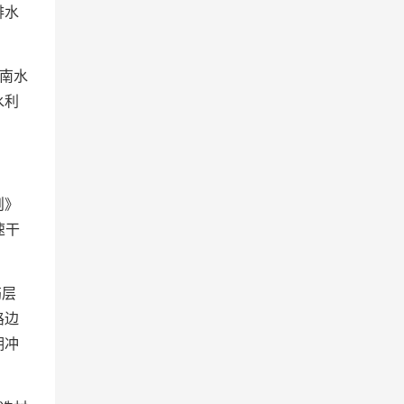
排水
南水
水利
则》
速干
筋层
路边
期冲