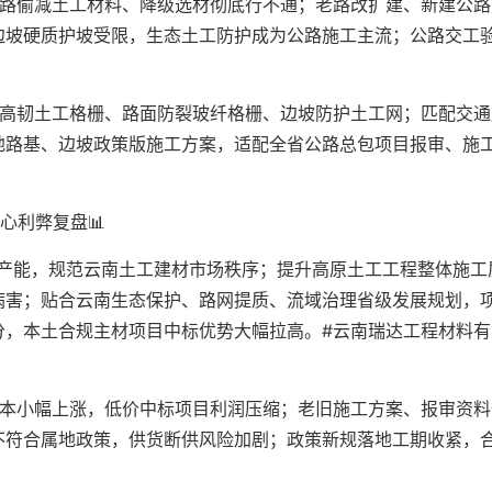
公路偷减土工材料、降级选材彻底行不通；老路改扩建、新建公路
边坡硬质护坡受限，生态土工防护成为公路施工主流；公路交工
。
用高韧土工格栅、路面防裂玻纤格栅、边坡防护土工网；匹配交通
地路基、边坡政策版施工方案，适配全省公路总包项目报审、施
心利弊复盘📊
标产能，规范云南土工建材市场秩序；提升高原土工工程整体施工
病害；贴合云南生态保护、路网提质、流域治理省级发展规划，
分，本土合规主材项目中标优势大幅拉高。#云南瑞达工程材料有
成本小幅上涨，低价中标项目利润压缩；老旧施工方案、报审资料
不符合属地政策，供货断供风险加剧；政策新规落地工期收紧，