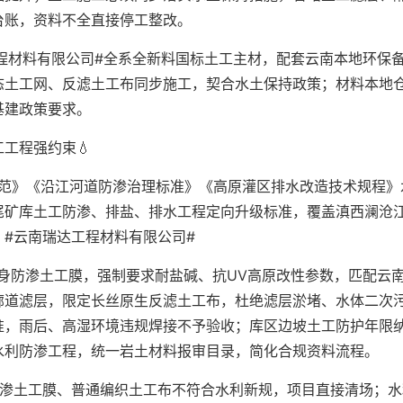
台账，资料不全直接停工整改。
程材料有限公司#全系全新料国标土工主材，配套云南本地环保
态土工网、反滤土工布同步施工，契合水土保持政策；材料本地
基建政策要求。
工程强约束💧
规范》《沿江河道防渗治理标准》《高原灌区排水改造技术规程》
尾矿库土工防渗、排盐、排水工程定向升级标准，覆盖滇西澜沧
#云南瑞达工程材料有限公司#
身防渗土工膜，强制要求耐盐碱、抗UV高原改性参数，匹配云
廊道滤层，限定长丝原生反滤土工布，杜绝滤层淤堵、水体二次
准，雨后、高湿环境违规焊接不予验收；库区边坡土工防护年限
水利防渗工程，统一岩土材料报审目录，简化合规资料流程。
防渗土工膜、普通编织土工布不符合水利新规，项目直接清场；水