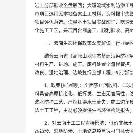
岩土分部验收全盘驳回；大理流域水利防渗工程
市项目选用无本地备案土工材料，资料报审失
项目评优落选。海量本土项目实战印证：吃透
化施工工艺，是项目合规施工、顺利验收、高
一、云南生态环保政策深度解读｜行业硬
结合云南省《高原山地生态基建污染防控
材料生产、进场、施工、废料处置全流程管控
改良、湿地治理、边坡复绿全部工程。#云南瑞
1、政策核心细则：全面禁止回收料、二
料具备高原抗老化、低挥发、生态无害属性，
滤水防护工艺，严控红壤水土流失；施工边角
边土工工程，主材必须提供生态环保检测报告
2、对云南土工工程直接影响：低价非标
态边坡、湿地防渗、土地修复项目选材门槛大