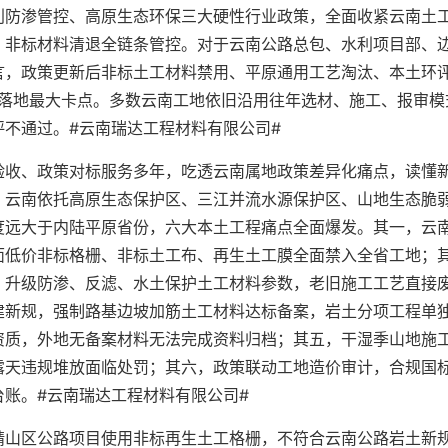
利防渗管控、高原生态环保三大硬性行业政策，全面收紧云南土
、非标材料清退全链条管控。对于云南公路总包、水利项目部、
言，政策更新后非标土工材料禁用、平原通用工艺淘汰、本土环
程落地最大卡点。多数云南工地依旧沿用往年选材、施工、报审模
不通过。#云南瑞达工程材料有限公司#
验收、政策对标服务多年，吃透云南属地政策差异化痛点，读懂
，云南依托高原生态保护区、三江并流水源保护区、山地生态脆
度远大于内陆平原省份，六大本土工程痛点全面爆发。其一，云
面低价非标格栅、非标土工布、再生土工膜全面禁入全省工地；
，升级防渗、反滤、水土保护土工材料参数，老旧施工工艺直接
建新规，强制路基边坡加筋土工材料达标备案，岩土分项工程单
资质，外地无备案材料无法完成资料归档；其五，干湿季山地施
露天违规堆放面临处罚；其六，政策联动工地造价审计，合规国
账。#云南瑞达工程材料有限公司#
靖山区公路项目使用非标再生土工格栅，不符合云南公路岩土新