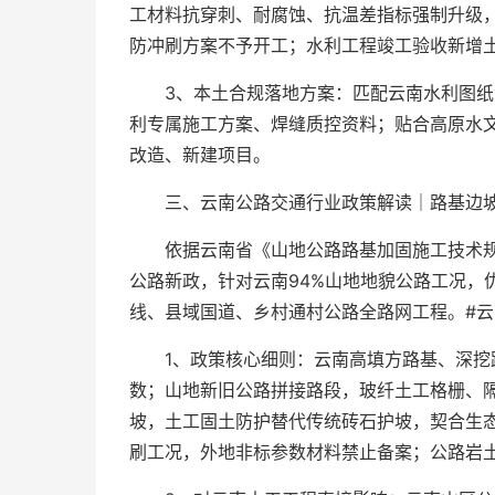
工材料抗穿刺、耐腐蚀、抗温差指标强制升级
防冲刷方案不予开工；水利工程竣工验收新增
3、本土合规落地方案：匹配云南水利图
利专属施工方案、焊缝质控资料；贴合高原水
改造、新建项目。
三、云南公路交通行业政策解读｜路基边坡土
依据云南省《山地公路路基加固施工技术
公路新政，针对云南94%山地地貌公路工况，
线、县域国道、乡村通村公路全路网工程。#云
1、政策核心细则：云南高填方路基、深挖
数；山地新旧公路拼接路段，玻纤土工格栅、
坡，土工固土防护替代传统砖石护坡，契合生
刷工况，外地非标参数材料禁止备案；公路岩