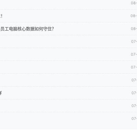
08
求！
08
司员工电脑核心数据如何守住？
08
07
07
07
07
样
07
07
07