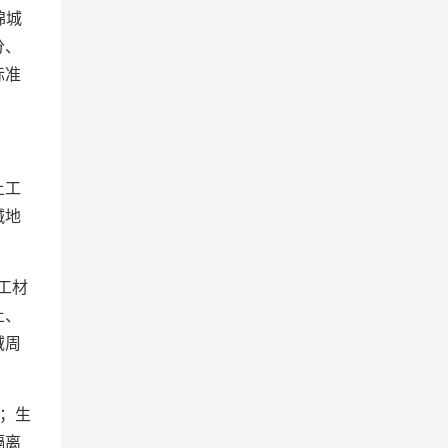
绵城
分、
标准
土工
碱地
工材
土、
域周
；生
隔离