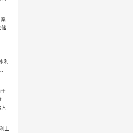
备案
仓储
水利
江、
南干
污
纳入
利土