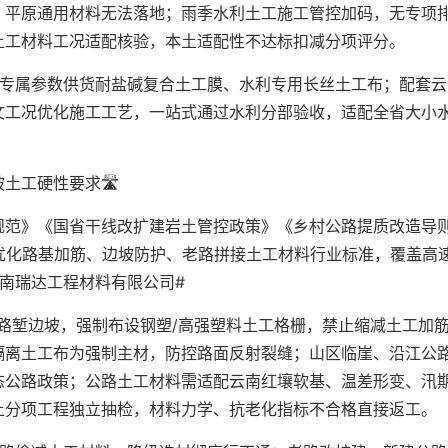
，平原通用材料无法落地；雨季水利土工施工管控加码，无专项
土工材料工况适配核验，本土适配性不达标扣减分项评分。
纸专属参数供货耐盐碱复合土工膜、水利专用长丝土工布；配套云
文工况优化施工工艺，一站式通过水利分部验收，适配全省大小
工硬性要求🛣️
规范》《国省干线改扩建岩土管控政策》《乡村公路提质改造导
优化路基加筋、边坡防护、老路拼接土工材料行业标准，覆盖高
南瑞达工程材料有限公司#
路堑边坡，强制布设钢塑/高强塑料土工格栅，禁止缩减土工加
隔离土工布为强制主材，防控路面反射裂缝；山区临崖、沿江公
态公路政策；公路土工材料需适配云南红壤软基、温差形变、汛
土分项工程独立抽检，材料力学、抗老化指标不合格直接返工。