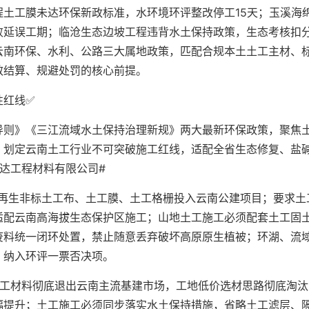
土工膜未达环保新政标准，水环境环评整改停工15天；玉溪海
败延误工期；临沧生态边坡工程违背水土保持政策，生态考核扣
云南环保、水利、公路三大属地政策，匹配合规本土土工主材、
效结算、规避处罚的核心前提。
性红线✅
导则》《三江流域水土保持治理新规》两大最新环保政策，聚焦
，划定云南土工行业不可突破施工红线，适配全省生态修复、盐
达工程材料有限公司#
次再生非标土工布、土工膜、土工格栅投入云南公建项目；要求土
适配云南高海拔生态保护区施工；山地土工施工必须配套土工固
废料统一闭环处置，禁止随意丢弃破坏高原原生植被；环湖、流
，纳入环评一票否决项。
土工材料彻底退出云南主流基建市场，工地低价选材思路彻底淘汰
幅提升；土工施工必须同步落实水土保持措施，省略土工滤层、