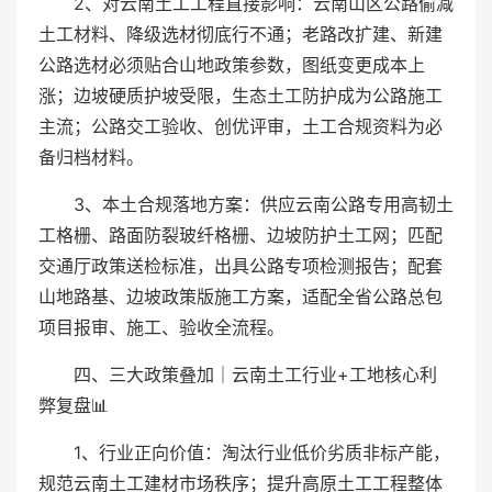
2、对云南土工工程直接影响：云南山区公路偷减
土工材料、降级选材彻底行不通；老路改扩建、新建
公路选材必须贴合山地政策参数，图纸变更成本上
涨；边坡硬质护坡受限，生态土工防护成为公路施工
主流；公路交工验收、创优评审，土工合规资料为必
备归档材料。
3、本土合规落地方案：供应云南公路专用高韧土
工格栅、路面防裂玻纤格栅、边坡防护土工网；匹配
交通厅政策送检标准，出具公路专项检测报告；配套
山地路基、边坡政策版施工方案，适配全省公路总包
项目报审、施工、验收全流程。
四、三大政策叠加｜云南土工行业+工地核心利
弊复盘📊
1、行业正向价值：淘汰行业低价劣质非标产能，
规范云南土工建材市场秩序；提升高原土工工程整体