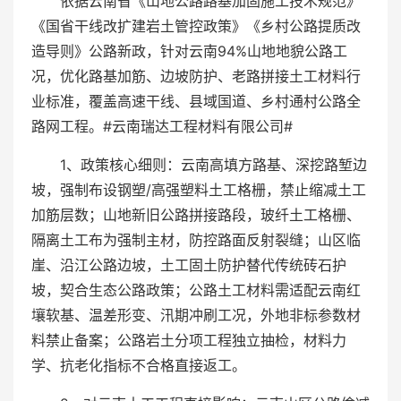
依据云南省《山地公路路基加固施工技术规范》
《国省干线改扩建岩土管控政策》《乡村公路提质改
造导则》公路新政，针对云南94%山地地貌公路工
况，优化路基加筋、边坡防护、老路拼接土工材料行
业标准，覆盖高速干线、县域国道、乡村通村公路全
路网工程。#云南瑞达工程材料有限公司#
1、政策核心细则：云南高填方路基、深挖路堑边
坡，强制布设钢塑/高强塑料土工格栅，禁止缩减土工
加筋层数；山地新旧公路拼接路段，玻纤土工格栅、
隔离土工布为强制主材，防控路面反射裂缝；山区临
崖、沿江公路边坡，土工固土防护替代传统砖石护
坡，契合生态公路政策；公路土工材料需适配云南红
壤软基、温差形变、汛期冲刷工况，外地非标参数材
料禁止备案；公路岩土分项工程独立抽检，材料力
学、抗老化指标不合格直接返工。