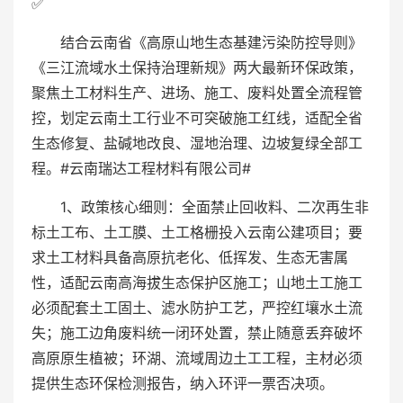
✅
结合云南省《高原山地生态基建污染防控导则》
《三江流域水土保持治理新规》两大最新环保政策，
聚焦土工材料生产、进场、施工、废料处置全流程管
控，划定云南土工行业不可突破施工红线，适配全省
生态修复、盐碱地改良、湿地治理、边坡复绿全部工
程。#云南瑞达工程材料有限公司#
1、政策核心细则：全面禁止回收料、二次再生非
标土工布、土工膜、土工格栅投入云南公建项目；要
求土工材料具备高原抗老化、低挥发、生态无害属
性，适配云南高海拔生态保护区施工；山地土工施工
必须配套土工固土、滤水防护工艺，严控红壤水土流
失；施工边角废料统一闭环处置，禁止随意丢弃破坏
高原原生植被；环湖、流域周边土工工程，主材必须
提供生态环保检测报告，纳入环评一票否决项。