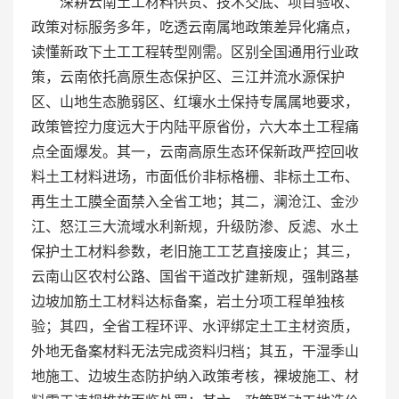
深耕云南土工材料供货、技术交底、项目验收、
政策对标服务多年，吃透云南属地政策差异化痛点，
读懂新政下土工工程转型刚需。区别全国通用行业政
策，云南依托高原生态保护区、三江并流水源保护
区、山地生态脆弱区、红壤水土保持专属属地要求，
政策管控力度远大于内陆平原省份，六大本土工程痛
点全面爆发。其一，云南高原生态环保新政严控回收
料土工材料进场，市面低价非标格栅、非标土工布、
再生土工膜全面禁入全省工地；其二，澜沧江、金沙
江、怒江三大流域水利新规，升级防渗、反滤、水土
保护土工材料参数，老旧施工工艺直接废止；其三，
云南山区农村公路、国省干道改扩建新规，强制路基
边坡加筋土工材料达标备案，岩土分项工程单独核
验；其四，全省工程环评、水评绑定土工主材资质，
外地无备案材料无法完成资料归档；其五，干湿季山
地施工、边坡生态防护纳入政策考核，裸坡施工、材