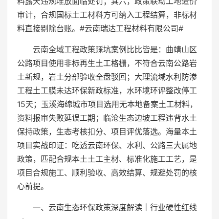
料露天违规堆放面临处罚；其六，政策联动工地造价
审计，合规国标土工材料方可纳入工程结算，非标材
料直接剔除台账。#云南瑞达工程材料有限公司#
云南全域工程政策踩坑案例比比皆是：曲靖山区
公路项目使用非标再生土工格栅，不符合云南公路岩
土新规，岩土分部验收全盘驳回；大理流域水利防渗
工程土工膜未达环保新政标准，水环境环评整改停工
15天；玉溪海绵城市项目选用无本地备案土工材料，
资料报审失败延误工期；临沧生态边坡工程违背水土
保持政策，生态考核扣分、项目评优落选。海量本土
项目实战印证：吃透云南环保、水利、公路三大属地
政策，匹配合规本土土工主材、标准化施工工艺，是
项目合规施工、顺利验收、高效结算、规避处罚的核
心前提。
一、云南生态环保政策深度解读｜行业硬性红线