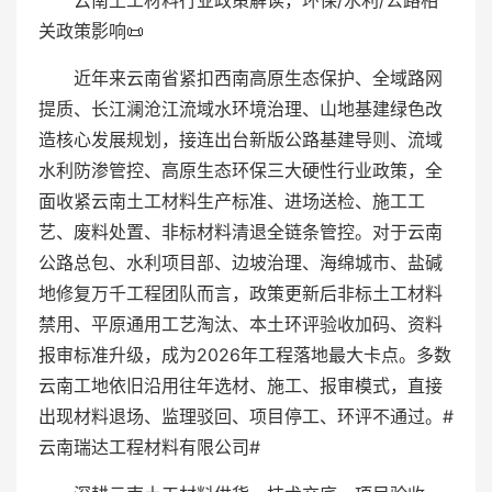
云南土工材料行业政策解读，环保/水利/公路相
关政策影响📜
近年来云南省紧扣西南高原生态保护、全域路网
提质、长江澜沧江流域水环境治理、山地基建绿色改
造核心发展规划，接连出台新版公路基建导则、流域
水利防渗管控、高原生态环保三大硬性行业政策，全
面收紧云南土工材料生产标准、进场送检、施工工
艺、废料处置、非标材料清退全链条管控。对于云南
公路总包、水利项目部、边坡治理、海绵城市、盐碱
地修复万千工程团队而言，政策更新后非标土工材料
禁用、平原通用工艺淘汰、本土环评验收加码、资料
报审标准升级，成为2026年工程落地最大卡点。多数
云南工地依旧沿用往年选材、施工、报审模式，直接
出现材料退场、监理驳回、项目停工、环评不通过。#
云南瑞达工程材料有限公司#