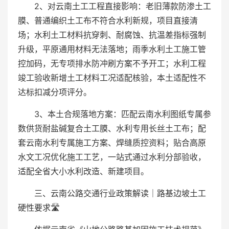
2、对云南土工工程直接影响：老旧薄款防渗土工
膜、普通编织土工布不符合水利新规，项目直接清
场；水利土工材料抗穿刺、耐腐蚀、抗温差指标强制
升级，平原通用材料无法落地；雨季水利土工施工管
控加码，无专项排水防冲刷方案不予开工；水利工程
竣工验收新增土工材料工况适配核验，本土适配性不
达标扣减分项评分。
3、本土合规落地方案：匹配云南水利图纸专属参
数供货耐盐碱复合土工膜、水利专用长丝土工布；配
套云南水利专属施工方案、焊缝质控资料；贴合高原
水文工况优化施工工艺，一站式通过水利分部验收，
适配全省大小水利改造、新建项目。
三、云南公路交通行业政策解读｜路基边坡土工
硬性要求🛣️