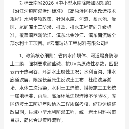
对标云南省2026《中小型水库除险加固规范》
《沿江河道防渗治理标准》《高原灌区排水改造技术
规程》水利专项政策，针对水库、河道、蓄水池、灌
区、尾矿库土工防渗、排盐、排水工程定向升级标
准，覆盖滇西澜沧江、滇东北金沙江、滇东南流域全
部水利土工项目。#云南瑞达工程材料有限公司#
1、政策核心细则：省内水库坝体、河道堤身防渗
土工膜，强制要求耐盐碱、抗UV高原改性参数，匹配
云南干热河谷、环湖水土腐蚀工况；水利盲沟、排水
廊道滤层，限定长丝原生反滤土工布，杜绝滤层淤
堵、水体二次污染；水利土工焊缝、搭接施工工艺统
一属地标准，雨后、高湿环境违规焊接不予验收；库
区边坡土工防护年限纳入工程质保考核，缩短运维整
改周期；县域小型水利防渗工程，统一岩土材料报审
目录，简化合规资料流程。